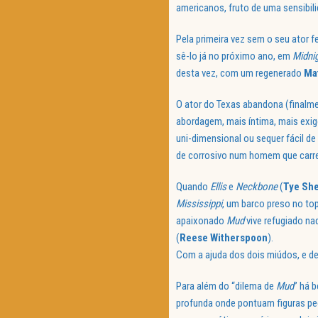
americanos, fruto de uma sensibil
Pela primeira vez sem o seu ator f
sê-lo já no próximo ano, em
Midnig
desta vez, com um regenerado
Ma
O ator do Texas abandona (finalme
abordagem, mais íntima, mais exige
uni-dimensional ou sequer fácil de 
de corrosivo num homem que carreg
Quando
Ellis
e
Neckbone
(
Tye She
Mississippi
, um barco preso no to
apaixonado
Mud
vive refugiado na
(
Reese Witherspoon
).
Com a ajuda dos dois miúdos, e de 
Para além do “dilema de
Mud
” há 
profunda onde pontuam figuras pe