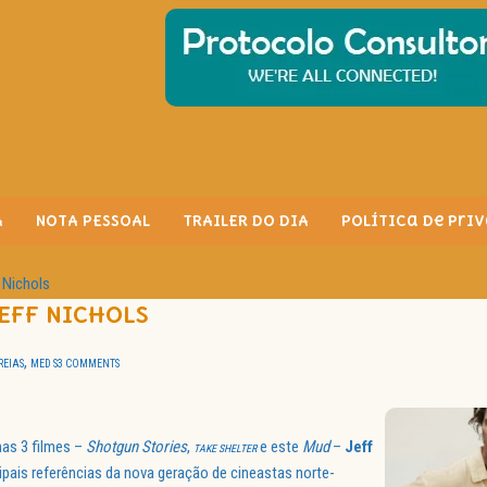
A
NOTA PESSOAL
TRAILER DO DIA
Política de Pri
 Nichols
JEFF NICHOLS
,
REIAS
MED S
3 COMMENTS
as 3 filmes –
Shotgun Stories
,
e este
Mud
–
Jeff
TAKE SHELTER
pais referências da nova geração de cineastas norte-