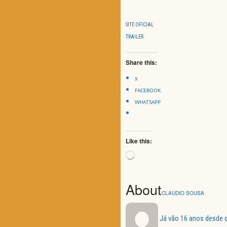
SITE OFICIAL
TRAILER
Share this:
X
FACEBOOK
WHATSAPP
Like this:
Loading…
About
CLAUDIO SOUSA
Já vão 16 anos desde q