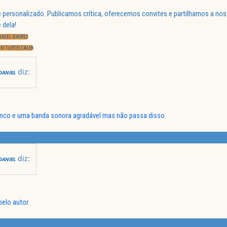
 personalizado. Publicamos crítica, oferecemos convites e partilhamos a nos
 dela!
ANIEL BARNZ
JON TURTELTAUB
diz:
DANIEL
enco e uma banda sonora agradável mas não passa disso.
diz:
DANIEL
elo autor.