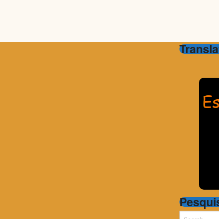
Transla
Pesqui
Search