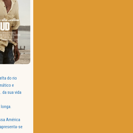
lta do rio
mático e
 da sua vida
 longa.
Essa América
 apresenta-se