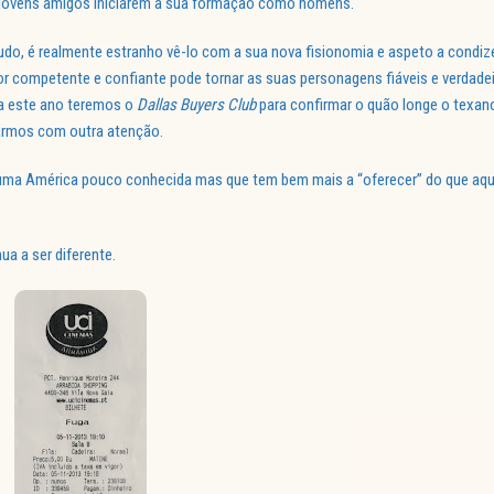
 jovens amigos iniciarem a sua formação como homens.
 tudo, é realmente estranho vê-lo com a sua nova fisionomia e aspeto a condi
or competente e confiante pode tornar as suas personagens fiáveis e verdadei
a este ano teremos o
Dallas Buyers Club
para confirmar o quão longe o texan
harmos com outra atenção.
 uma América pouco conhecida mas que tem bem mais a “oferecer” do que aqui
a a ser diferente.