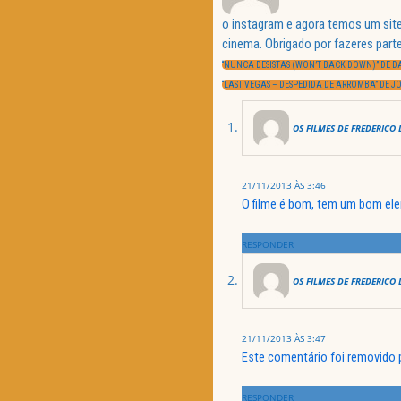
o instagram e agora temos um site
Navegação
cinema. Obrigado por fazeres parte
de
PREVIOUS
artigos
“NUNCA DESISTAS (WON’T BACK DOWN)” DE D
POST:
NEXT
“LAST VEGAS – DESPEDIDA DE ARROMBA” DE 
POST:
OS FILMES DE FREDERICO 
21/11/2013 ÀS 3:46
O filme é bom, tem um bom el
RESPONDER
OS FILMES DE FREDERICO 
21/11/2013 ÀS 3:47
Este comentário foi removido p
RESPONDER