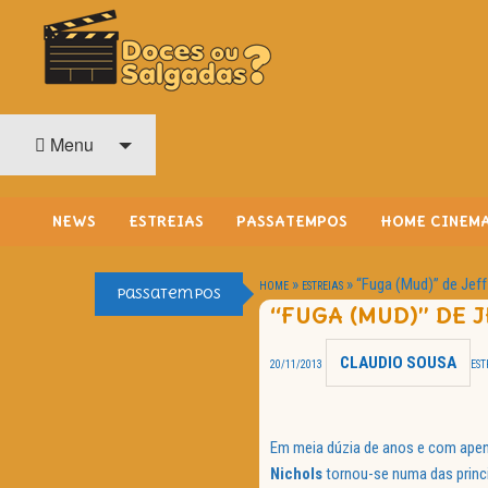
O Cinema? Uma Paixão!!
DOCES OU SALGADAS?
Menu
NEWS
ESTREIAS
PASSATEMPOS
HOME CINEM
»
»
“Fuga (Mud)” de Jeff
HOME
ESTREIAS
Passatempos
“FUGA (MUD)” DE 
CLAUDIO SOUSA
20/11/2013
EST
Em meia dúzia de anos e com apen
Nichols
tornou-se numa das princi