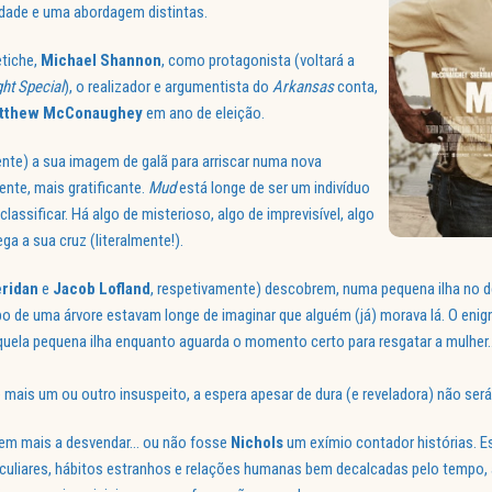
idade e uma abordagem distintas.
etiche,
Michael Shannon
, como protagonista (voltará a
ht Special
), o realizador e argumentista do
Arkansas
conta,
tthew McConaughey
em ano de eleição.
nte) a sua imagem de galã para arriscar numa nova
nte, mais gratificante.
Mud
está longe de ser um indivíduo
classificar. Há algo de misterioso, algo de imprevisível, algo
a a sua cruz (literalmente!).
ridan
e
Jacob Lofland
, respetivamente) descobrem, numa pequena ilha no de
po de uma árvore estavam longe de imaginar que alguém (já) morava lá. O enig
quela pequena ilha enquanto aguarda o momento certo para resgatar a mulher…
mais um ou outro insuspeito, a espera apesar de dura (e reveladora) não será
bem mais a desvendar… ou não fosse
Nichols
um exímio contador histórias. 
culiares, hábitos estranhos e relações humanas bem decalcadas pelo tempo,