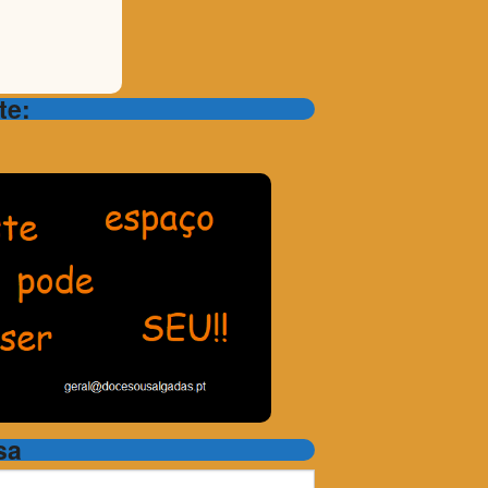
te:
sa