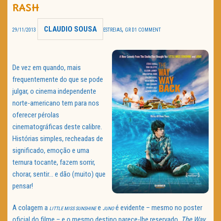
RASH
TRAILER DO DIA
CLAUDIO SOUSA
,
29/11/2013
ESTREIAS
GR D
1 COMMENT
Política de Privacidade
De vez em quando, mais
frequentemente do que se pode
julgar, o cinema independente
norte-americano tem para nos
oferecer pérolas
cinematográficas deste calibre.
Histórias simples, recheadas de
significado, emoção e uma
ternura tocante, fazem sorrir,
chorar, sentir… e dão (muito) que
pensar!
A colagem a
e
é evidente – mesmo no poster
LITTLE MISS SUNSHINE
JUNO
oficial do filme – e o mesmo destino parece-lhe reservado.
The Way,