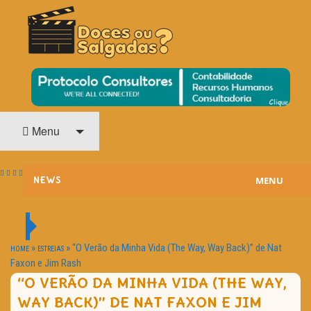
O Cinema? Uma Paixão!!
DOCES OU SALGADAS?
Menu
MENU
NEWS
ESTREIAS
PASSATEMPOS
»
»
“O Verão da Minha Vida (The Way, Way Back)” de Nat
HOME
ESTREIAS
Faxon e Jim Rash
HOME CINEMA
“O VERÃO DA MINHA VIDA (THE WAY,
WAY BACK)” DE NAT FAXON E JIM
NOTA PESSOAL