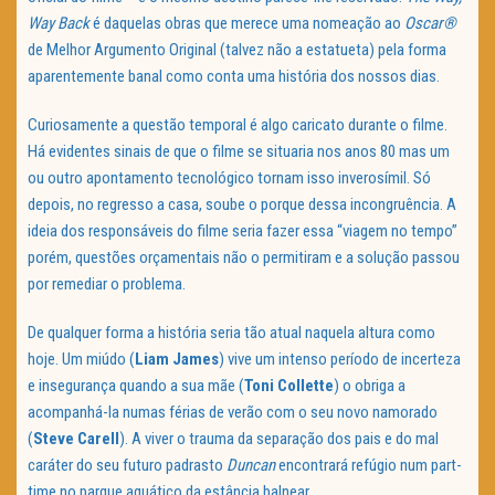
Way Back
é daquelas obras que merece uma nomeação ao
Oscar®
de Melhor Argumento Original (talvez não a estatueta) pela forma
aparentemente banal como conta uma história dos nossos dias.
Curiosamente a questão temporal é algo caricato durante o filme.
Há evidentes sinais de que o filme se situaria nos anos 80 mas um
ou outro apontamento tecnológico tornam isso inverosímil. Só
depois, no regresso a casa, soube o porque dessa incongruência. A
ideia dos responsáveis do filme seria fazer essa “viagem no tempo”
porém, questões orçamentais não o permitiram e a solução passou
por remediar o problema.
De qualquer forma a história seria tão atual naquela altura como
hoje. Um miúdo (
Liam James
) vive um intenso período de incerteza
e insegurança quando a sua mãe (
Toni Collette
) o obriga a
acompanhá-la numas férias de verão com o seu novo namorado
(
Steve Carell
). A viver o trauma da separação dos pais e do mal
caráter do seu futuro padrasto
Duncan
encontrará refúgio num part-
time no parque aquático da estância balnear.