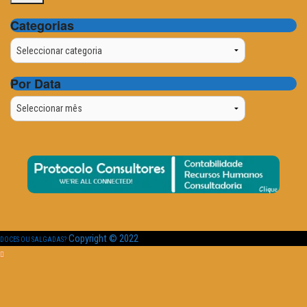
Categorias
Categorias
Por Data
Por
Data
Copyright © 2022
DOCES OU SALGADAS?