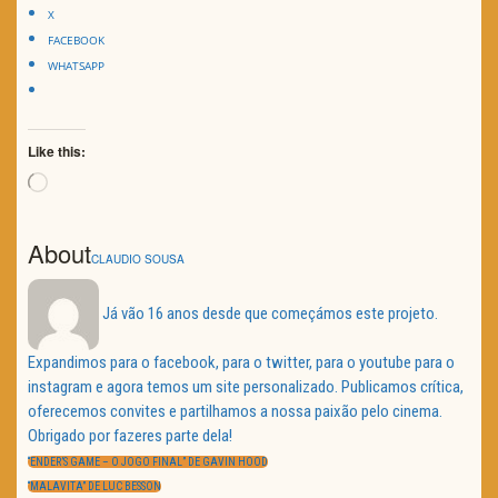
X
FACEBOOK
WHATSAPP
Like this:
Loading…
About
CLAUDIO SOUSA
Já vão 16 anos desde que começámos este projeto.
Expandimos para o facebook, para o twitter, para o youtube para o
instagram e agora temos um site personalizado. Publicamos crítica,
oferecemos convites e partilhamos a nossa paixão pelo cinema.
Obrigado por fazeres parte dela!
Navegação
de
PREVIOUS
“ENDER’S GAME – O JOGO FINAL” DE GAVIN HOOD
artigos
POST:
NEXT
“MALAVITA” DE LUC BESSON
POST: