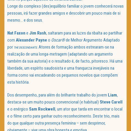
Longe do complexo (des)equilíbrio familiar o jovem conhecerá novas
pessoas, irá fazer grandes amigos e descobrir um pouco mais de si
mesmo… e dos seus.
Nat Faxon
e
Jim Rash
, saltaram para as luzes da ribalta ao partilhar
com
Alexander Payne
o
Oscar®
de Melhor Argumento Adaptado
por
. Atores de formação ambos estrearam-se na
THE DESCENDANTS
realização de uma longa-metragem (adaptando um argumento
também da sua autoria) e o resultado é, de facto, pitoresco. Há uma
liberdade, um espírito saudosista e uma franqueza invejáveis na
forma como vai encadeando os pequenos novelos que compõem
esta história.
Dos desempenho, para além do brilhante trabalho do jovem
Liam
,
destaca-se um muito pouco convencional (e habitual)
Steve Carell
e o enérgico
Sam Rockwell
, um ator que tarda em encontrar o local
e o filme certo para ganhar outro reconhecimento. Deste trio, mais
do que qualquer outra presença feminina – sem desprimor,
obviamente – vive uma obra honesta e emotiva.