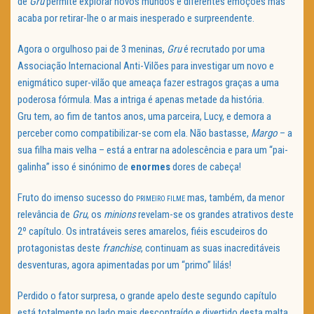
de
Gru
permite explorar novos mundos e diferentes emoções mas
acaba por retirar-lhe o ar mais inesperado e surpreendente.
Agora o orgulhoso pai de 3 meninas,
Gru
é recrutado por uma
Associação Internacional Anti-Vilões para investigar um novo e
enigmático super-vilão que ameaça fazer estragos graças a uma
poderosa fórmula. Mas a intriga é apenas metade da história.
Gru tem, ao fim de tantos anos, uma parceira, Lucy, e demora a
perceber como compatibilizar-se com ela. Não bastasse,
Margo
– a
sua filha mais velha – está a entrar na adolescência e para um “pai-
galinha” isso é sinónimo de
enormes
dores de cabeça!
Fruto do imenso sucesso do
mas, também, da menor
PRIMEIRO FILME
relevância de
Gru
, os
minions
revelam-se os grandes atrativos deste
2º capítulo. Os intratáveis seres amarelos, fiéis escudeiros do
protagonistas deste
franchise
, continuam as suas inacreditáveis
desventuras, agora apimentadas por um “primo” lilás!
Perdido o fator surpresa, o grande apelo deste segundo capítulo
está totalmente no lado mais descontraído e divertido desta malta.