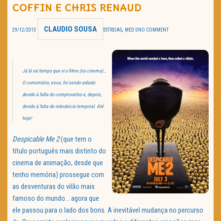
COFFIN E CHRIS RENAUD
TRAILER DO DIA
CLAUDIO SOUSA
,
29/12/2013
ESTREIAS
MED D
NO COMMENT
Política de Privacidade
Já lá vai tempo que vi o filme (no cinema)…
O comentário, esse, foi sendo adiado
devido à falta do comprovativo e, depois,
devido à falta de relevância temporal. Até
hoje!
Despicable Me 2
(que tem o
título português mais distinto do
cinema de animação, desde que
tenho memória) prossegue com
as desventuras do vilão mais
famoso do mundo… agora que
ele passou para o lado dos bons. A inevitável mudança no percurso