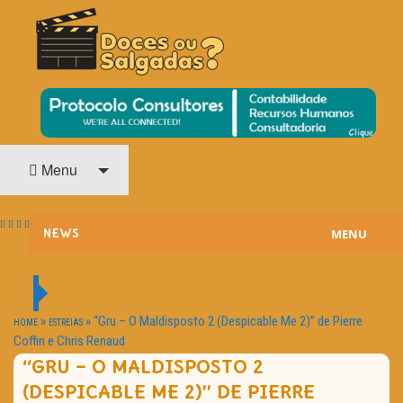
O Cinema? Uma Paixão!!
DOCES OU SALGADAS?
Menu
MENU
NEWS
ESTREIAS
PASSATEMPOS
»
»
“Gru – O Maldisposto 2 (Despicable Me 2)” de Pierre
HOME
ESTREIAS
Coffin e Chris Renaud
HOME CINEMA
“GRU – O MALDISPOSTO 2
(DESPICABLE ME 2)” DE PIERRE
NOTA PESSOAL