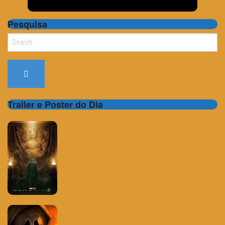
Pesquisa
Search
for:
Trailer e Poster do Dia