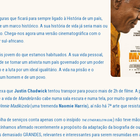
uras que ficará para sempre ligado à História de um país,
um marco histórico. A sua história de vida já seria mais ou
co. Chega-nos agora uma versão cinematográfica com o
 sul-africano.
s jovem do que estamos habituados. A sua vida pessoal,
s de se tornar um ativista num país governado por um poder
 a luta por um ideal igualitário. A vida na prisão e o
e um homem e de um povo.
lexa que
Justin Chadwick
tentou transpor para pouco mais de 2h de filme. A 
 a vida de
Mandela
não cabe numa sala escura e numa tela, por muito grande
innie Madikizela
(uma tremenda
Naomie Harris
), aí não há 7ª arte que resista
olha de serviços conta apenas com o insípido
) não teve mão
THE OTHER BOLEYN GIRL
tínhamos afirmado recentemente a propósito da adaptação da biografia de ou
das demasiado GRANDES, relevantes e interessantes para serem resumidas em 