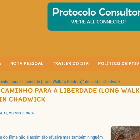
A
NOTA PESSOAL
TRAILER DO DIA
Política de Pri
inho para a Liberdade (Long Walk to Fredom)” de Justin Chadwick
 CAMINHO PARA A LIBERDADE (LONG WALK
TIN CHADWICK
,
REIAS
MED S
NO COMMENT
ória do filme não é assim tão efusiva mas também ninguém