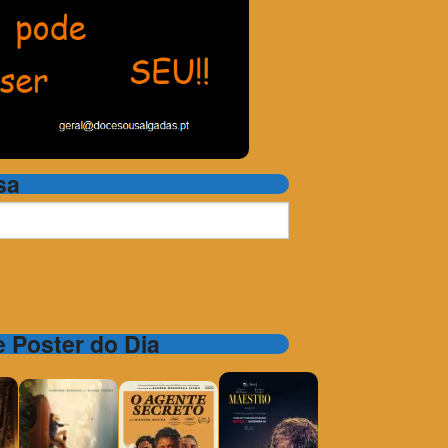
sa
 e Poster do Dia