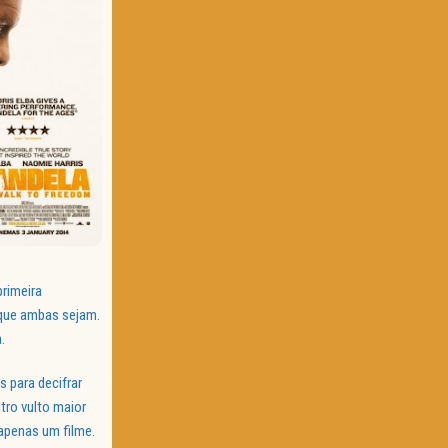
primeira
 que ambas sejam.
.
s para decifrar
tro vulto maior
apenas um filme.