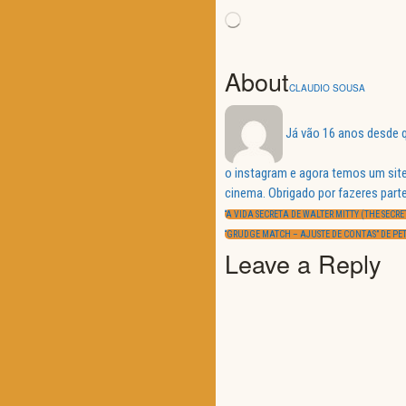
Loading…
About
CLAUDIO SOUSA
Já vão 16 anos desde q
o instagram e agora temos um site
Navegação
cinema. Obrigado por fazeres parte
de
PREVIOUS
artigos
“A VIDA SECRETA DE WALTER MITTY (THE SECRET
POST:
NEXT
“GRUDGE MATCH – AJUSTE DE CONTAS” DE PE
POST:
Leave a Reply