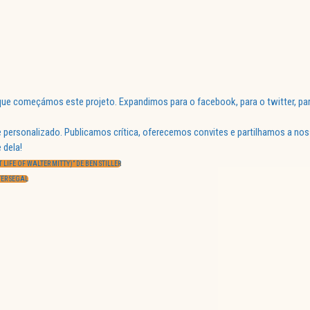
ue começámos este projeto. Expandimos para o facebook, para o twitter, par
 personalizado. Publicamos crítica, oferecemos convites e partilhamos a nos
 dela!
 LIFE OF WALTER MITTY)” DE BEN STILLER
TER SEGAL