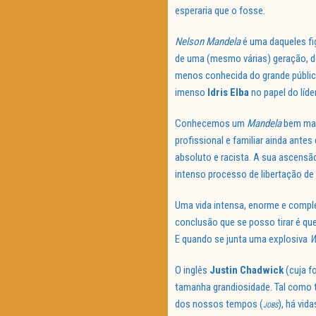
esperaria que o fosse.
Nelson Mandela
é uma daqueles fig
de uma (mesmo várias) geração, de 
menos conhecida do grande públi
imenso
Idris Elba
no papel do líder
Conhecemos um
Mandela
bem mai
profissional e familiar ainda ante
absoluto e racista. A sua ascensão e
intenso processo de libertação d
Uma vida intensa, enorme e comp
conclusão que se posso tirar é que
E quando se junta uma explosiva
W
O inglês
Justin Chadwick
(cuja f
tamanha grandiosidade. Tal como 
dos nossos tempos (
), há vi
JOBS