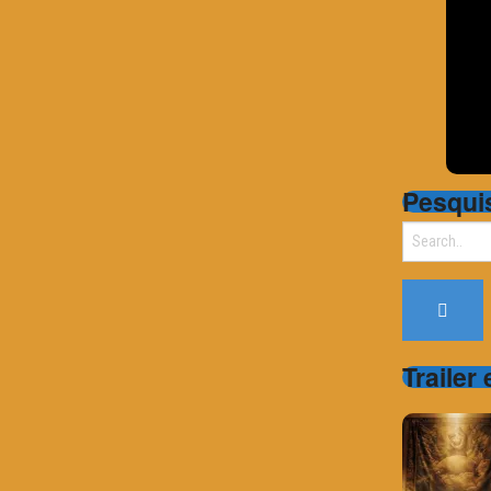
Pesqui
Search
for:
Trailer