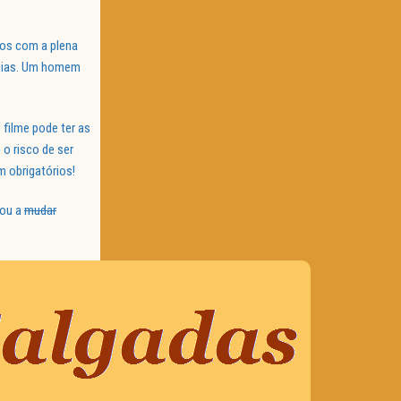
mos com a plena
 dias. Um homem
O filme pode ter as
o risco de ser
 obrigatórios!
dou a
mudar