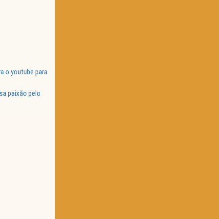
a o youtube para
sa paixão pelo