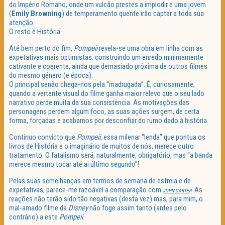
do Império Romano, onde um vulcão prestes a implodir e uma jovem
(
Emily Browning
) de temperamento quente irão captar a toda sua
atenção.
O resto é História.
Até bem perto do fim,
Pompeii
revela-se uma obra em linha com as
expetativas mais optimistas, construindo um enredo minimamente
cativante e coerente, ainda que demasiado próxima de outros filmes
do mesmo género (e época).
O principal senão chega-nos pela “madrugada”. É, curiosamente,
quando a vertente visual do filme ganha maior relevo que o seu lado
narrativo perde muita da sua consistência. As motivações das
personagens perdem algum foco, as suas ações surgem, de certa
forma, forçadas e acabamos por desconfiar do rumo dado à história.
Continuo convicto que
Pompeii
, essa milenar “lenda” que pontua os
livros de História e o imaginário de muitos de nós, merece outro
tratamento. O fatalismo será, naturalmente, obrigatório, mas “a banda
merece mesmo tocar até ai último segundo”!
Pelas suas semelhanças em termos de semana de estreia e de
expetativas, parece-me razoável a comparação com
. As
JOHN CARTER
reações não terão sido tão negativas (desta vez) mas, para mim, o
mal-amado filme da
Disney
não foge assim tanto (antes pelo
contrário) a este
Pompeii
.