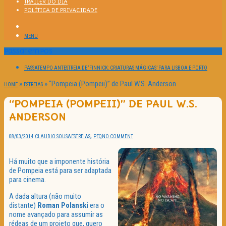
TRAILER DO DIA
POLÍTICA DE PRIVACIDADE
MENU
Passatempos
PASSATEMPO ANTESTREIA DE ‘FINNICK: CRIATURAS MÁGICAS’ PARA LISBOA E PORTO
»
»
“Pompeia (Pompeii)” de Paul W.S. Anderson
HOME
ESTREIAS
“POMPEIA (POMPEII)” DE PAUL W.S.
ANDERSON
,
08/03/2014
CLAUDIO SOUSA
ESTREIAS
PEQ
NO COMMENT
Há muito que a imponente história
de Pompeia está para ser adaptada
para cinema.
A dada altura (não muito
distante)
Roman Polanski
era o
nome avançado para assumir as
rédeas de um projeto que, quero