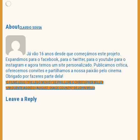
Loading…
About
CLAUDIO SOUSA
Já vão 16 anos desde que começámos este projeto.
Expandimos para o facebook, para o twitter, para o youtube para o
instagram e agora temos um site personalizado. Publicamos crítica,
oferecemos convites e partilhamos a nossa paixão pelo cinema.
Obrigado por fazeres parte dela!
Navegação
PREVIOUS
de
“O FILME LEGO (THE LEGO MOVIE)” DE PHIL LORD E CHRISTOPHER MILLER
POST:
artigos
NEXT
“UM QUENTE AGOSTO (AUGUST: OSAGE COUNTY)” DE JOHN WELLS
POST:
Leave a Reply