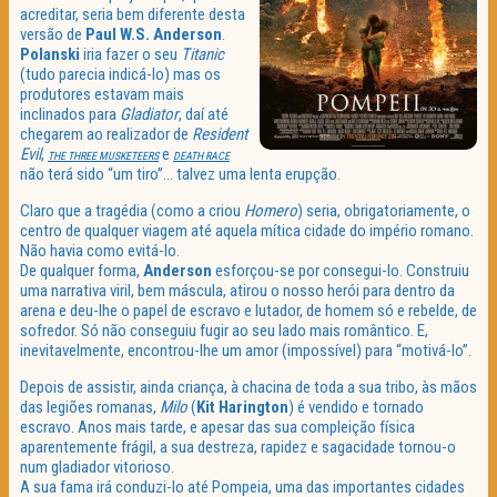
acreditar, seria bem diferente desta
versão de
Paul W.S. Anderson
.
Polanski
iria fazer o seu
Titanic
(tudo parecia indicá-lo) mas os
produtores estavam mais
inclinados para
Gladiator
, daí até
chegarem ao realizador de
Resident
Evil
,
e
THE THREE MUSKETEERS
DEATH RACE
não terá sido “um tiro”… talvez uma lenta erupção.
Claro que a tragédia (como a criou
Homero
) seria, obrigatoriamente, o
centro de qualquer viagem até aquela mítica cidade do império romano.
Não havia como evitá-lo.
De qualquer forma,
Anderson
esforçou-se por consegui-lo. Construiu
uma narrativa viril, bem máscula, atirou o nosso herói para dentro da
arena e deu-lhe o papel de escravo e lutador, de homem só e rebelde, de
sofredor. Só não conseguiu fugir ao seu lado mais romântico. E,
inevitavelmente, encontrou-lhe um amor (impossível) para “motivá-lo”.
Depois de assistir, ainda criança, à chacina de toda a sua tribo, às mãos
das legiões romanas,
Milo
(
Kit Harington
) é vendido e tornado
escravo. Anos mais tarde, e apesar das sua compleição física
aparentemente frágil, a sua destreza, rapidez e sagacidade tornou-o
num gladiador vitorioso.
A sua fama irá conduzi-lo até Pompeia, uma das importantes cidades