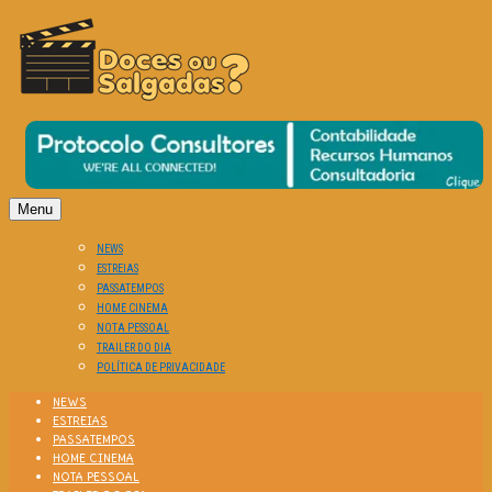
O Cinema? Uma Paixão!!
DOCES OU SALGADAS?
Menu
NEWS
ESTREIAS
PASSATEMPOS
HOME CINEMA
NOTA PESSOAL
TRAILER DO DIA
POLÍTICA DE PRIVACIDADE
NEWS
ESTREIAS
PASSATEMPOS
HOME CINEMA
NOTA PESSOAL