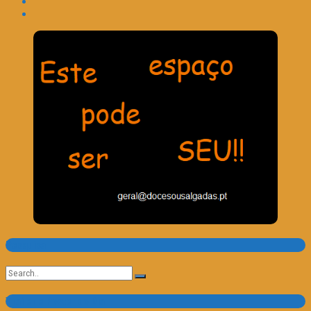
Pesquisa
Search
for:
Trailer e Poster do Dia