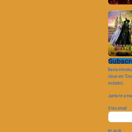
Subscre
Basta introduz
clicar em "Env
incluído).
Junta-te a ma
O teu email
Nº de BI