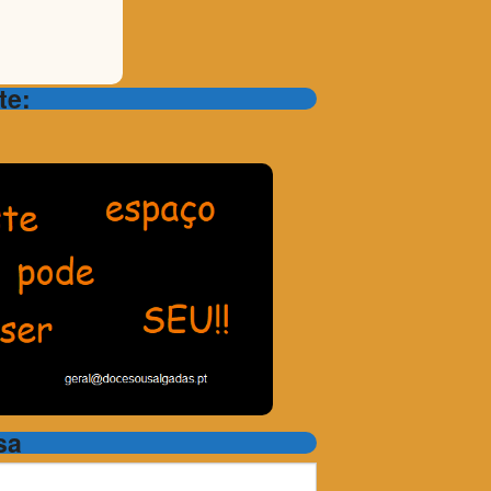
te:
sa