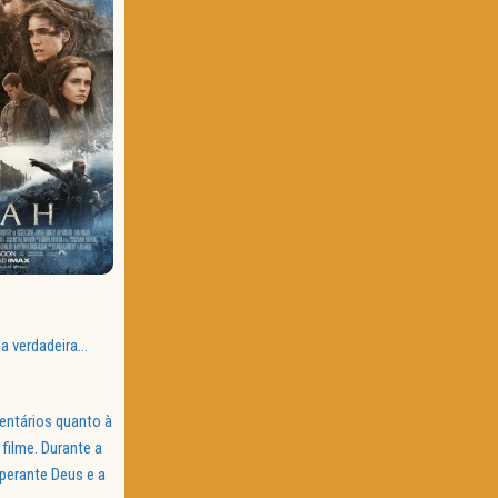
 a verdadeira…
entários quanto à
filme. Durante a
 perante Deus e a