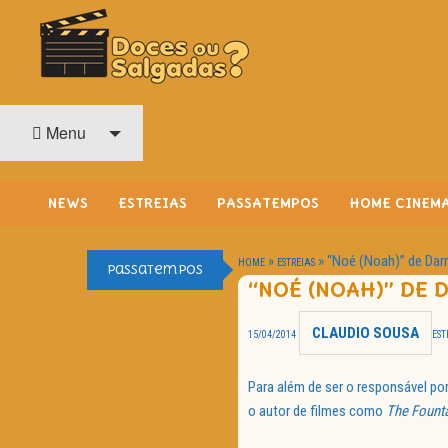
O Cinema? Uma Paixão!!
DOCES OU SALGADAS?
Menu
NEWS
ESTREIAS
PASSATEMPOS
HOME CINEM
»
»
“Noé (Noah)” de Dar
HOME
ESTREIAS
Passatempos
“NOÉ (NOAH)” DE
CLAUDIO SOUSA
15/04/2014
EST
Para além de ser o responsável po
o autor de filmes como
The Fount