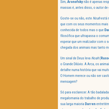
Sim,
Aronofsky
não é apenas resp
massas é, antes disso, o autor d
Goste-se ou não, este
Noah
está 
que com os seus momentos mais co
conhecida de todos mas o que
Da
filosófica que ultrapassa o comum
esperar que um realizador com o seu
chegada dos animais mas tanto me
Um sinal de Deus leva
Noah
(
Russ
o Grande Dilúvio. A Arca, os ani
detalhe numa história que vai mu
O Homem merece ou não ser castiga
mensagem?
Só para esclarecer. A tão badalad
megalomania do trabalho de produç
sua larga maioria
Darren
entretém-