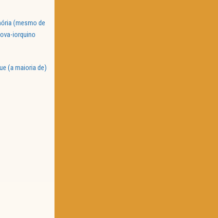
emória (mesmo de
nova-iorquino
ue (a maioria de)