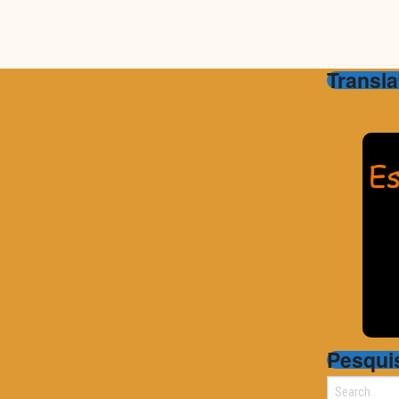
Transla
Pesqui
Search