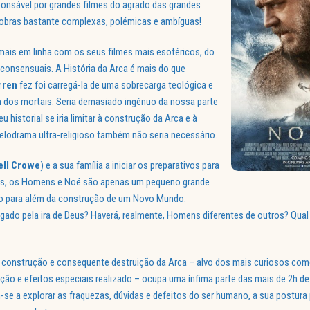
onsável por grandes filmes do agrado das grandes
e obras bastante complexas, polémicas e ambíguas!
mais em linha com os seus filmes mais esotéricos, do
nsensuais. A História da Arca é mais do que
rren
fez foi carregá-la de uma sobrecarga teológica e
 dos mortais. Seria demasiado ingénuo da nossa parte
 historial se iria limitar à construção da Arca e à
lodrama ultra-religioso também não seria necessário.
ell Crowe
) e a sua família a iniciar os preparativos para
mais, os Homens e Noé são apenas um pequeno grande
ito para além da construção de um Novo Mundo.
do pela ira de Deus? Haverá, realmente, Homens diferentes de outros? Qual
a construção e consequente destruição da Arca – alvo dos mais curiosos com
ão e efeitos especiais realizado – ocupa uma ínfima parte das mais de 2h de 
se a explorar as fraquezas, dúvidas e defeitos do ser humano, a sua postura