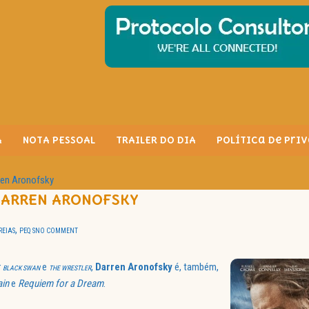
A
NOTA PESSOAL
TRAILER DO DIA
Política de Pri
ren Aronofsky
 DARREN ARONOFSKY
,
REIAS
PEQ S
NO COMMENT
r
e
,
Darren Aronofsky
é, também,
BLACK SWAN
THE WRESTLER
ain
e
Requiem for a Dream
.