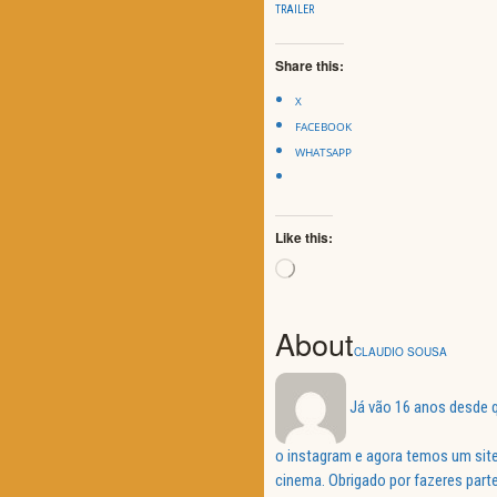
TRAILER
Share this:
X
FACEBOOK
WHATSAPP
Like this:
Loading…
About
CLAUDIO SOUSA
Já vão 16 anos desde q
o instagram e agora temos um site
cinema. Obrigado por fazeres parte