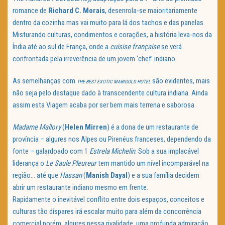
romance de
Richard C. Morais
, desenrola-se maioritariamente
dentro da cozinha mas vai muito para lá dos tachos e das panelas.
Misturando culturas, condimentos e corações, a história leva-nos da
Índia até ao sul de França, onde a
cuisise française
se verá
confrontada pela irreverência de um jovem ‘chef’ indiano.
As semelhanças com
são evidentes, mais
THE BEST EXOTIC MARIGOLD HOTEL
não seja pelo destaque dado à transcendente cultura indiana. Ainda
assim esta Viagem acaba por ser bem mais terrena e saborosa.
Madame Mallory
(
Helen Mirren
) é a dona de um restaurante de
província – algures nos Alpes ou Pirenéus franceses, dependendo da
fonte – galardoado com 1
Estrela Michelin
. Sob a sua implacável
liderança o
Le Saule Pleureur
tem mantido um nível incomparável na
região… até que
Hassan
(
Manish Dayal
) e a sua família decidem
abrir um restaurante indiano mesmo em frente.
Rapidamente o inevitável conflito entre dois espaços, conceitos e
culturas tão díspares irá escalar muito para além da concorrência
comercial porém, algures nessa rivalidade, uma profunda admiração