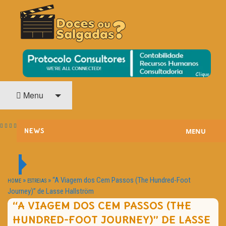
O Cinema? Uma Paixão!!
DOCES OU SALGADAS?
Menu
MENU
NEWS
ESTREIAS
PASSATEMPOS
»
»
“A Viagem dos Cem Passos (The Hundred-Foot
HOME
ESTREIAS
Journey)” de Lasse Hallström
HOME CINEMA
“A VIAGEM DOS CEM PASSOS (THE
HUNDRED-FOOT JOURNEY)” DE LASSE
NOTA PESSOAL