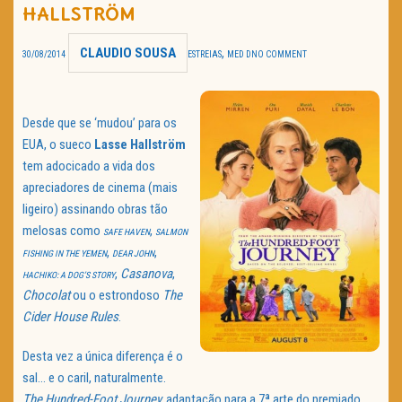
HALLSTRÖM
TRAILER DO DIA
CLAUDIO SOUSA
,
30/08/2014
ESTREIAS
MED D
NO COMMENT
Política de Privacidade
Desde que se ‘mudou’ para os
EUA, o sueco
Lasse Hallström
tem adocicado a vida dos
apreciadores de cinema (mais
ligeiro) assinando obras tão
melosas como
,
SAFE HAVEN
SALMON
,
,
FISHING IN THE YEMEN
DEAR JOHN
,
Casanova
,
HACHIKO: A DOG’S STORY
Chocolat
ou o estrondoso
The
Cider House Rules
.
Desta vez a única diferença é o
sal… e o caril, naturalmente.
The Hundred-Foot Journey,
adaptação para a 7ª arte do premiado