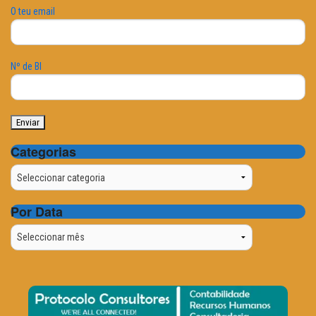
O teu email
Nº de BI
Categorias
Categorias
Por Data
Por
Data