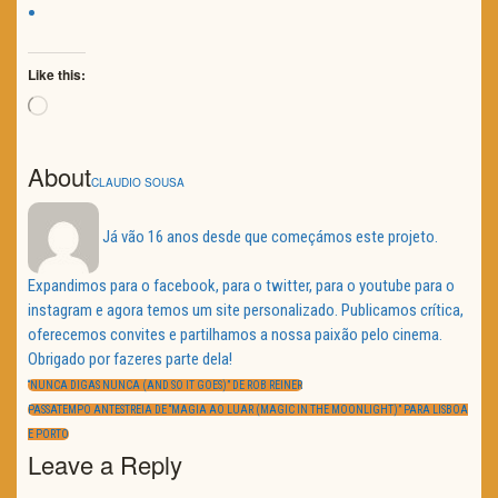
Like this:
Loading…
About
CLAUDIO SOUSA
Já vão 16 anos desde que começámos este projeto.
Expandimos para o facebook, para o twitter, para o youtube para o
instagram e agora temos um site personalizado. Publicamos crítica,
oferecemos convites e partilhamos a nossa paixão pelo cinema.
Obrigado por fazeres parte dela!
Navegação
de
PREVIOUS
“NUNCA DIGAS NUNCA (AND SO IT GOES)” DE ROB REINER
artigos
POST:
NEXT
PASSATEMPO ANTESTREIA DE “MAGIA AO LUAR (MAGIC IN THE MOONLIGHT)” PARA LISBOA
POST:
E PORTO
Leave a Reply