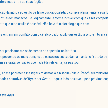
diferenças entre as duas fações.
ão da intriga ao estilo de filme pós-apocalíptico cumpre plenamente a sua f
lectual dos macacos… e. logicamente. a forma incrível com que esses compo
e que tudo aquilo é possível. Não haverá maior elogio que esse!
s entram em conflito com o cérebro dado aquilo que estão a ver… e não era su
nar precisamente onde menos se esperaria, na história.
em pequenos ou mais complexos episódios que ajudam a manter o “estado de a
com a ingrata sensação que nada (de relevante) se passou.
s, acaba por reter e mastigar em demasia a história (que o
franchise
ambiciona
dades narrativas de
Wyatt
por
Rise
e – aqui o lado positivo – pelo próximo ca
of the Apes
.