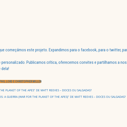
ue começámos este projeto. Expandimos para o facebook, para o twitter, par
 personalizado. Publicamos crítica, oferecemos convites e partilhamos a nos
 dela!
 PHIL LORD E CHRISTOPHER MILLER
THE PLANET OF THE APES” DE MATT REEVES – DOCES OU SALGADAS?
S: A GUERRA (WAR FOR THE PLANET OF THE APES)” DE MATT REEVES – DOCES OU SALGADAS?