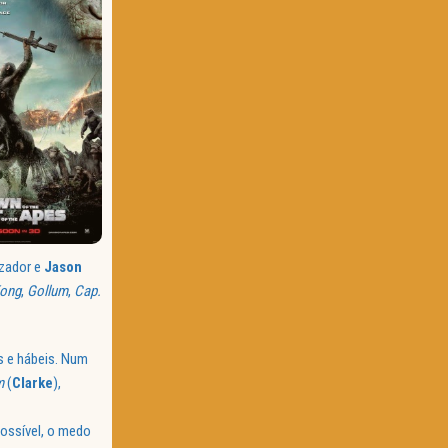
izador e
Jason
Kong
,
Gollum
,
Cap.
 e hábeis. Num
m
(
Clarke
),
possível, o medo