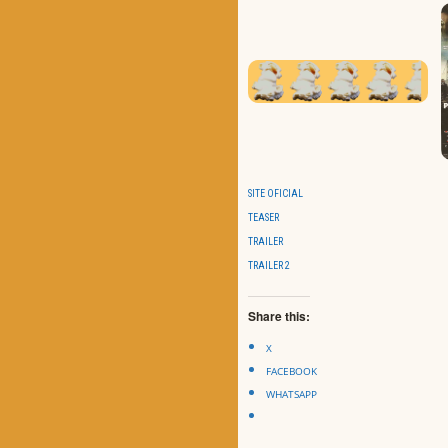
SITE OFICIAL
TEASER
TRAILER
TRAILER 2
Share this:
X
FACEBOOK
WHATSAPP