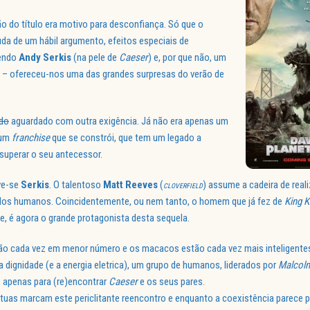
são do título era motivo para desconfiança. Só que o
da de um hábil argumento, efeitos especiais de
pendo
Andy Serkis
(na pele de
Caeser
) e, por que não, um
– ofereceu-nos uma das grandes surpresas do verão de
do
aguardado com outra exigência. Já não era apenas um
 um
franchise
que se constrói, que tem um legado a
 superar o seu antecessor.
ve-se
Serkis
. O talentoso
Matt Reeves
(
) assume a cadeira de real
CLOVERFIELD
dos humanos. Coincidentemente, ou nem tanto, o homem que já fez de
King 
e, é agora o grande protagonista desta sequela.
o cada vez em menor número e os macacos estão cada vez mais inteligentes
a dignidade (e a energia eletrica), um grupo de humanos, liderados por
Malcol
s apenas para (re)encontrar
Caeser
e os seus pares.
uas marcam este periclitante reencontro e enquanto a coexistência parece 