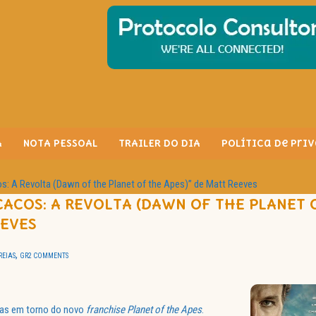
A
NOTA PESSOAL
TRAILER DO DIA
Política de Pri
s: A Revolta (Dawn of the Planet of the Apes)” de Matt Reeves
ACOS: A REVOLTA (DAWN OF THE PLANET 
EEVES
,
REIAS
GR
2 COMMENTS
vas em torno do novo
franchise
Planet of the Apes
.