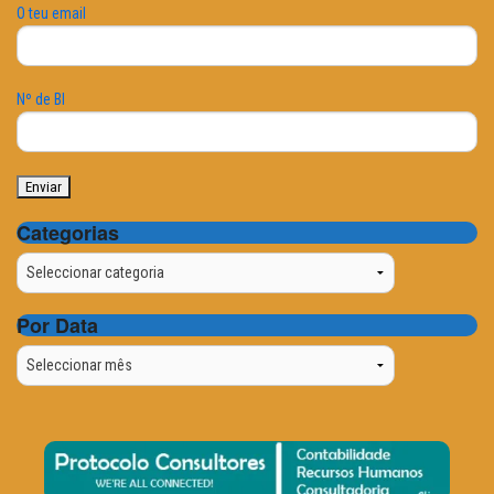
O teu email
Nº de BI
Categorias
Categorias
Por Data
Por
Data