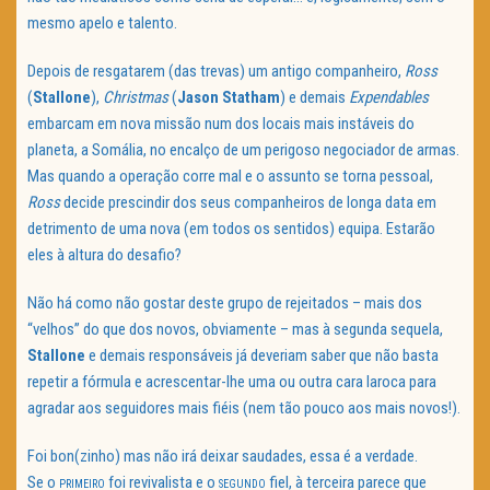
mesmo apelo e talento.
Depois de resgatarem (das trevas) um antigo companheiro,
Ross
(
Stallone
),
Christmas
(
Jason Statham
) e demais
Expendables
embarcam em nova missão num dos locais mais instáveis do
planeta, a Somália, no encalço de um perigoso negociador de armas.
Mas quando a operação corre mal e o assunto se torna pessoal,
Ross
decide prescindir dos seus companheiros de longa data em
detrimento de uma nova (em todos os sentidos) equipa. Estarão
eles à altura do desafio?
Não há como não gostar deste grupo de rejeitados – mais dos
“velhos” do que dos novos, obviamente – mas à segunda sequela,
Stallone
e demais responsáveis já deveriam saber que não basta
repetir a fórmula e acrescentar-lhe uma ou outra cara laroca para
agradar aos seguidores mais fiéis (nem tão pouco aos mais novos!).
Foi bon(zinho) mas não irá deixar saudades, essa é a verdade.
Se o
foi revivalista e o
fiel, à terceira parece que
PRIMEIRO
SEGUNDO