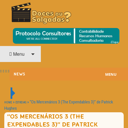
O Cinema? Uma Paixão!!
DOCES OU SALGADAS?
Menu
MENU
NEWS
ESTREIAS
PASSATEMPOS
»
»
“Os Mercenários 3 (The Expendables 3)” de Patrick
HOME
ESTREIAS
Hughes
HOME CINEMA
“OS MERCENÁRIOS 3 (THE
EXPENDABLES 3)” DE PATRICK
NOTA PESSOAL