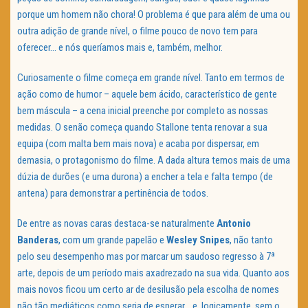
porque um homem não chora! O problema é que para além de uma ou
outra adição de grande nível, o filme pouco de novo tem para
oferecer… e nós queríamos mais e, também, melhor.
Curiosamente o filme começa em grande nível. Tanto em termos de
ação como de humor – aquele bem ácido, característico de gente
bem máscula – a cena inicial preenche por completo as nossas
medidas. O senão começa quando Stallone tenta renovar a sua
equipa (com malta bem mais nova) e acaba por dispersar, em
demasia, o protagonismo do filme. A dada altura temos mais de uma
dúzia de durões (e uma durona) a encher a tela e falta tempo (de
antena) para demonstrar a pertinência de todos.
De entre as novas caras destaca-se naturalmente
Antonio
Banderas
, com um grande papelão e
Wesley Snipes
, não tanto
pelo seu desempenho mas por marcar um saudoso regresso à 7ª
arte, depois de um período mais axadrezado na sua vida. Quanto aos
mais novos ficou um certo ar de desilusão pela escolha de nomes
não tão mediáticos como seria de esperar… e, logicamente, sem o