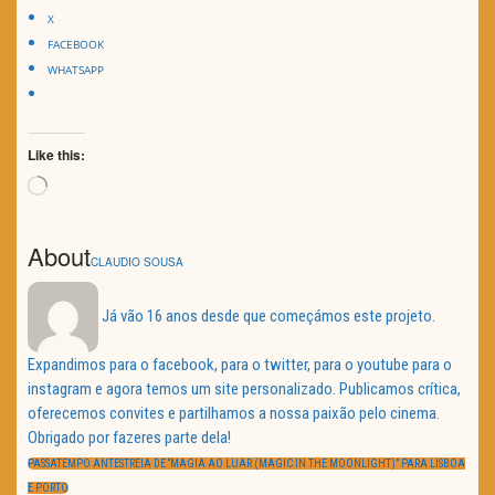
X
FACEBOOK
WHATSAPP
Like this:
Loading…
About
CLAUDIO SOUSA
Já vão 16 anos desde que começámos este projeto.
Expandimos para o facebook, para o twitter, para o youtube para o
instagram e agora temos um site personalizado. Publicamos crítica,
oferecemos convites e partilhamos a nossa paixão pelo cinema.
Obrigado por fazeres parte dela!
Navegação
de
PREVIOUS
PASSATEMPO ANTESTREIA DE “MAGIA AO LUAR (MAGIC IN THE MOONLIGHT)” PARA LISBOA
artigos
POST:
E PORTO