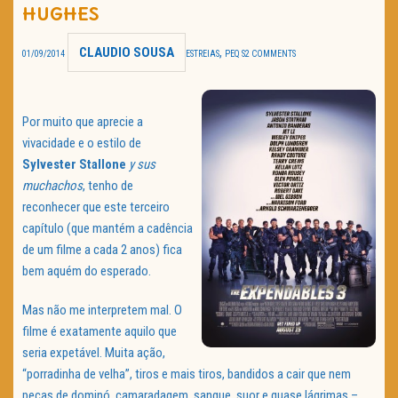
HUGHES
TRAILER DO DIA
CLAUDIO SOUSA
,
01/09/2014
ESTREIAS
PEQ S
2 COMMENTS
Política de Privacidade
Por muito que aprecie a
vivacidade e o estilo de
Sylvester Stallone
y sus
muchachos
, tenho de
reconhecer que este terceiro
capítulo (que mantém a cadência
de um filme a cada 2 anos) fica
bem aquém do esperado.
Mas não me interpretem mal. O
filme é exatamente aquilo que
seria expetável. Muita ação,
“porradinha de velha”, tiros e mais tiros, bandidos a cair que nem
peças de dominó, camaradagem, sangue, suor e quase lágrimas –