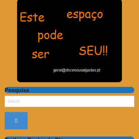
Pesquisa
Search
for: