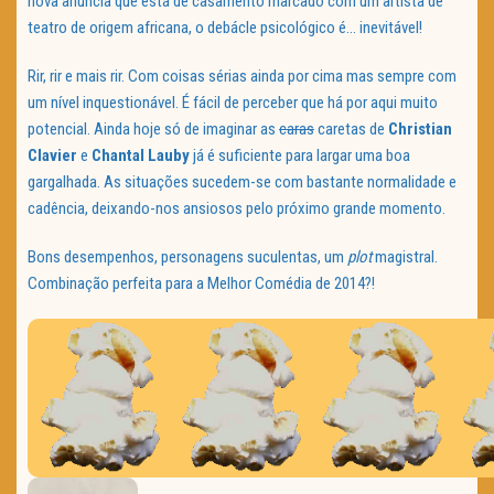
nova anuncia que está de casamento marcado com um artista de
teatro de origem africana, o debácle psicológico é… inevitável!
Rir, rir e mais rir. Com coisas sérias ainda por cima mas sempre com
um nível inquestionável. É fácil de perceber que há por aqui muito
potencial. Ainda hoje só de imaginar as
caras
caretas de
Christian
Clavier
e
Chantal Lauby
já é suficiente para largar uma boa
gargalhada. As situações sucedem-se com bastante normalidade e
cadência, deixando-nos ansiosos pelo próximo grande momento.
Bons desempenhos, personagens suculentas, um
plot
magistral.
Combinação perfeita para a Melhor Comédia de 2014?!