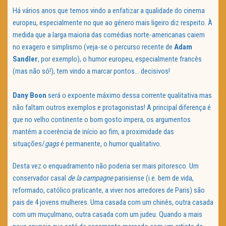
Há vários anos que temos vindo a enfatizar a qualidade do cinema
europeu, especialmente no que ao género mais ligeiro diz respeito. À
medida que a larga maioria das comédias norte-americanas caiem
no exagero e simplismo (veja-se o percurso recente de
Adam
Sandler
, por exemplo), o humor europeu, especialmente francês
(mas não só!), tem vindo a marcar pontos… decisivos!
Dany Boon
será o expoente máximo dessa corrente qualitativa mas
não faltam outros exemplos e protagonistas! A principal diferença é
que no velho continente o bom gosto impera, os argumentos
mantêm a coerência de início ao fim, a proximidade das
situações/
gags
é permanente, o humor qualitativo.
Desta vez o enquadramento não poderia ser mais pitoresco. Um
conservador casal
de la campagne
parisiense (i.e. bem de vida,
reformado, católico praticante, a viver nos arredores de Paris) são
pais de 4 jovens mulheres. Uma casada com um chinês, outra casada
com um muçulmano, outra casada com um judeu. Quando a mais