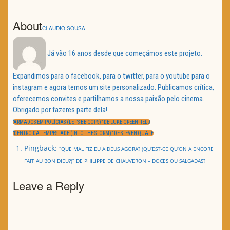
About
CLAUDIO SOUSA
Já vão 16 anos desde que começámos este projeto.
Expandimos para o facebook, para o twitter, para o youtube para o
instagram e agora temos um site personalizado. Publicamos crítica,
oferecemos convites e partilhamos a nossa paixão pelo cinema.
Obrigado por fazeres parte dela!
Navegação
de
PREVIOUS
“ARMADOS EM POLÍCIAS (LET’S BE COPS)” DE LUKE GREENFIELD
artigos
POST:
NEXT
“DENTRO DA TEMPESTADE (INTO THE STORM)” DE STEVEN QUALE
POST:
Pingback:
“QUE MAL FIZ EU A DEUS AGORA? (QU’EST-CE QU’ON A ENCORE
FAIT AU BON DIEU?)” DE PHILIPPE DE CHAUVERON – DOCES OU SALGADAS?
Leave a Reply