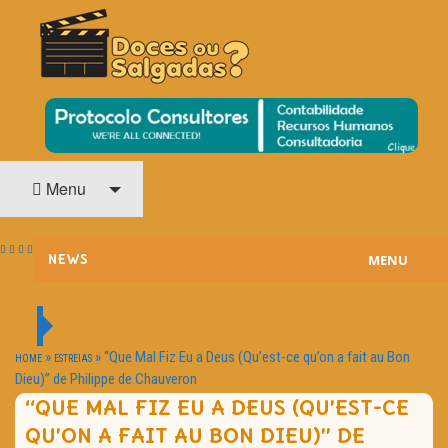
O Cinema? Uma Paixão!!
DOCES OU SALGADAS?
Menu
MENU
NEWS
ESTREIAS
PASSATEMPOS
»
»
“Que Mal Fiz Eu a Deus (Qu’est-ce qu’on a fait au Bon
HOME
ESTREIAS
Dieu)” de Philippe de Chauveron
HOME CINEMA
“QUE MAL FIZ EU A DEUS (QU’EST-CE
QU’ON A FAIT AU BON DIEU)” DE
NOTA PESSOAL