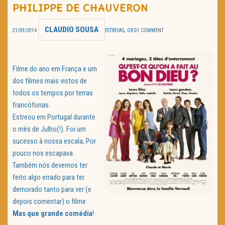
PHILIPPE DE CHAUVERON
TRAILER DO DIA
CLAUDIO SOUSA
,
21/09/2014
ESTREIAS
GR D
1 COMMENT
Política de Privacidade
Filme do ano em França e um
dos filmes mais vistos de
todos os tempos por terras
francófonas.
Estreou em Portugal durante
o mês de Julho(!). Foi um
sucesso à nossa escala, Por
pouco nos escapava.
Também nós devemos ter
feito algo errado para ter
demorado tanto para ver (e
depois comentar) o filme.
Mas que grande comédia
!