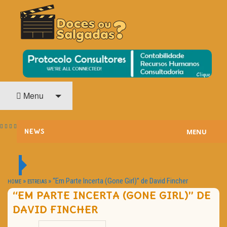
O Cinema? Uma Paixão!!
DOCES OU SALGADAS?
Menu
MENU
NEWS
ESTREIAS
PASSATEMPOS
»
»
“Em Parte Incerta (Gone Girl)” de David Fincher
HOME
ESTREIAS
“EM PARTE INCERTA (GONE GIRL)” DE
HOME CINEMA
DAVID FINCHER
NOTA PESSOAL