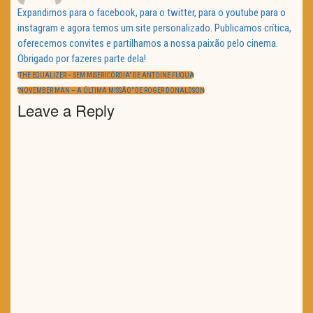
Expandimos para o facebook, para o twitter, para o youtube para o
instagram e agora temos um site personalizado. Publicamos crítica,
oferecemos convites e partilhamos a nossa paixão pelo cinema.
Obrigado por fazeres parte dela!
Navegação
de
PREVIOUS
“THE EQUALIZER – SEM MISERICÓRDIA” DE ANTOINE FUQUA
artigos
POST:
NEXT
“NOVEMBER MAN – A ÚLTIMA MISSÃO” DE ROGER DONALDSON
POST:
Leave a Reply