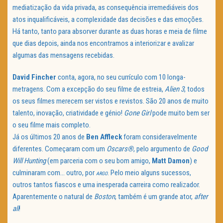
mediatização da vida privada, as consequência irremediáveis dos
atos inqualificáveis, a complexidade das decisões e das emoções.
Há tanto, tanto para absorver durante as duas horas e meia de filme
que dias depois, ainda nos encontramos a interiorizar e avalizar
algumas das mensagens recebidas.
David Fincher
conta, agora, no seu currículo com 10 longa-
metragens. Com a excepção do seu filme de estreia,
Alien 3
, todos
os seus filmes merecem ser vistos e revistos. São 20 anos de muito
talento, inovação, criatividade e génio!
Gone Girl
pode muito bem ser
o seu filme mais completo.
Já os últimos 20 anos de
Ben Affleck
foram consideravelmente
diferentes. Começaram com um
Oscars®
, pelo argumento de
Good
Will Hunting
(em parceria com o seu bom amigo,
Matt Damon
) e
culminaram com… outro, por
. Pelo meio alguns sucessos,
ARGO
outros tantos fiascos e uma inesperada carreira como realizador.
Aparentemente o natural de
Boston
, também é um grande ator,
after
all
!