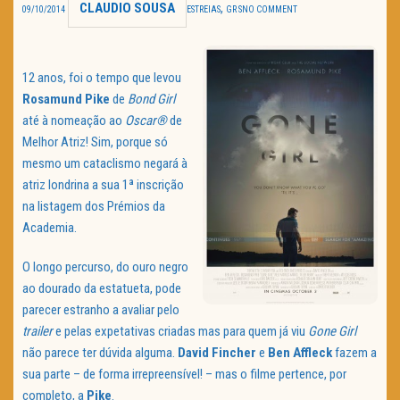
CLAUDIO SOUSA
,
09/10/2014
ESTREIAS
GR S
NO COMMENT
TRAILER DO DIA
Política de Privacidade
12 anos, foi o tempo que levou
Rosamund Pike
de
Bond Girl
até à nomeação ao
Oscar®
de
Melhor Atriz! Sim, porque só
mesmo um cataclismo negará à
atriz londrina a sua 1ª inscrição
na listagem dos Prémios da
Academia.
O longo percurso, do ouro negro
ao dourado da estatueta, pode
parecer estranho a avaliar pelo
trailer
e pelas expetativas criadas mas para quem já viu
Gone Girl
não parece ter dúvida alguma.
David Fincher
e
Ben Affleck
fazem a
sua parte – de forma irrepreensível! – mas o filme pertence, por
completo, a
Pike
.