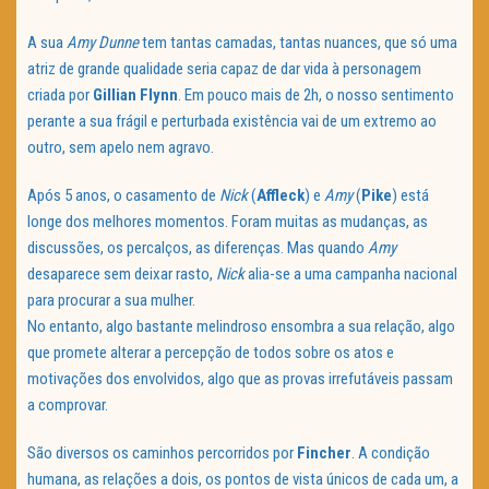
A sua
Amy Dunne
tem tantas camadas, tantas nuances, que só uma
atriz de grande qualidade seria capaz de dar vida à personagem
criada por
Gillian Flynn
. Em pouco mais de 2h, o nosso sentimento
perante a sua frágil e perturbada existência vai de um extremo ao
outro, sem apelo nem agravo.
Após 5 anos, o casamento de
Nick
(
Affleck
) e
Amy
(
Pike
) está
longe dos melhores momentos. Foram muitas as mudanças, as
discussões, os percalços, as diferenças. Mas quando
Amy
desaparece sem deixar rasto,
Nick
alia-se a uma campanha nacional
para procurar a sua mulher.
No entanto, algo bastante melindroso ensombra a sua relação, algo
que promete alterar a percepção de todos sobre os atos e
motivações dos envolvidos, algo que as provas irrefutáveis passam
a comprovar.
São diversos os caminhos percorridos por
Fincher
. A condição
humana, as relações a dois, os pontos de vista únicos de cada um, a