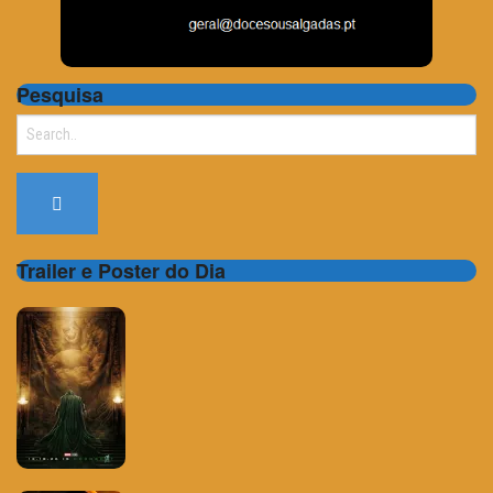
Pesquisa
Search
for:
Trailer e Poster do Dia