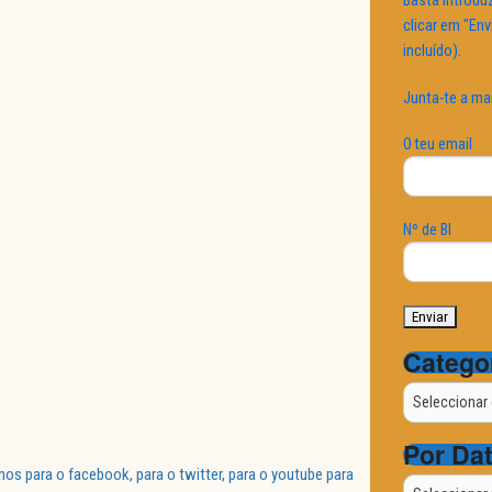
Basta introduz
clicar em "Env
incluído).
Junta-te a ma
O teu email
Nº de BI
Catego
Categorias
Por Da
 para o facebook, para o twitter, para o youtube para
Por