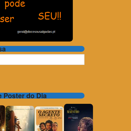
sa
 e Poster do Dia