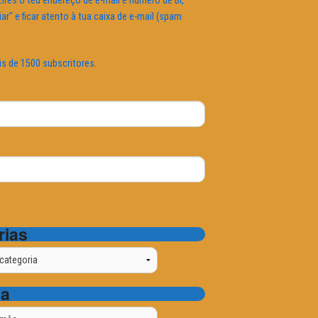
ires o teu endereço de e-mail e número de BI,
iar" e ficar atento à tua caixa de e-mail (spam
is de 1500 subscritores.
rias
ta