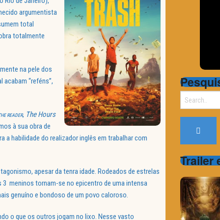
o Rio de Janeiro),
nhecido argumentista
ssumem total
 obra totalmente
mente na pele dos
Pesqui
l acabam “reféns”,
Search
for:
,
The Hours
THE READER
os à sua obra de
 a habilidade do realizador inglês em trabalhar com
Trailer
agonismo, apesar da tenra idade. Rodeados de estrelas
os 3 meninos tornam-se no epicentro de uma intensa
 mais genuíno e bondoso de um povo caloroso.
ando o que os outros jogam no lixo. Nesse vasto