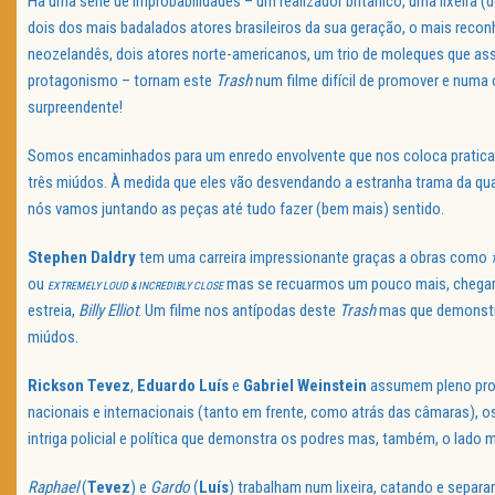
Há uma série de improbabilidades – um realizador britânico, uma lixeira (d
dois dos mais badalados atores brasileiros da sua geração, o mais reco
neozelandês, dois atores norte-americanos, um trio de moleques que a
protagonismo – tornam este
Trash
num filme difícil de promover e numa
surpreendente!
Somos encaminhados para um enredo envolvente que nos coloca pratica
três miúdos. À medida que eles vão desvendando a estranha trama da qua
nós vamos juntando as peças até tudo fazer (bem mais) sentido.
Stephen Daldry
tem uma carreira impressionante graças a obras como
ou
mas se recuarmos um pouco mais, chegam
EXTREMELY LOUD & INCREDIBLY CLOSE
estreia,
Billy Elliot
. Um filme nos antípodas deste
Trash
mas que demonstra
miúdos.
Rickson Tevez
,
Eduardo Luís
e
Gabriel Weinstein
assumem pleno prot
nacionais e internacionais (tanto em frente, como atrás das câmaras), 
intriga policial e política que demonstra os podres mas, também, o lado
Raphael
(
Tevez
) e
Gardo
(
Luís
) trabalham num lixeira, catando e separ