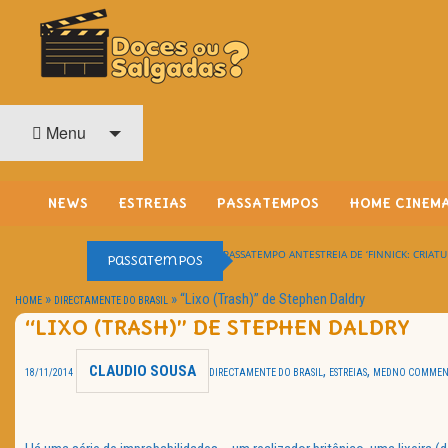
O Cinema? Uma Paixão!!
DOCES OU SALGADAS?
Menu
NEWS
ESTREIAS
PASSATEMPOS
HOME CINEM
PASSATEMPO ANTESTREIA DE ‘FINNICK: CRIATU
Passatempos
»
»
“Lixo (Trash)” de Stephen Daldry
HOME
DIRECTAMENTE DO BRASIL
“LIXO (TRASH)” DE STEPHEN DALDRY
CLAUDIO SOUSA
,
,
18/11/2014
DIRECTAMENTE DO BRASIL
ESTREIAS
MED
NO COMMEN