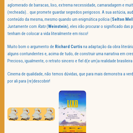
aglomerado de barracas, lixo, extrema necessidade, camaradagem e muit
(recheada)… que promete guardar segredos perigosos. A sua astúcia, au
conteúdo da mesma, mesmo quando um enigmática polícia (
Selton Mel
Juntamente com
Rato
(
Weinstein
), eles irão procurar o significado da
tenham de colocar a vida literalmente em risco!
Muito bom o argumento de
Richard Curtis
na adaptação da obra literári
alguns contundentes e, acima de tudo, de construir uma narrativa em cre
Precioso, igualmente, o retrato sincero e fiel d(e um)a realidade brasile
Cinema de qualidade, não temos dúvidas, que para mais demonstra a verd
por ali para (re)descobrir!