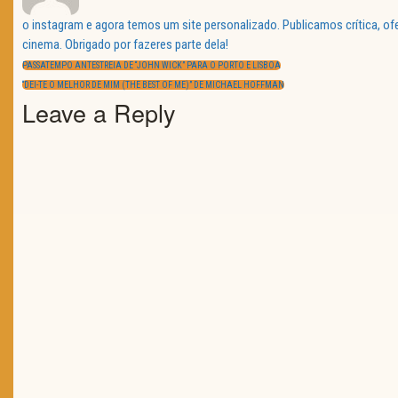
o instagram e agora temos um site personalizado. Publicamos crítica, o
Navegação
cinema. Obrigado por fazeres parte dela!
de
PREVIOUS
artigos
PASSATEMPO ANTESTREIA DE “JOHN WICK” PARA O PORTO E LISBOA
POST:
NEXT
“DEI-TE O MELHOR DE MIM (THE BEST OF ME)” DE MICHAEL HOFFMAN
POST:
Leave a Reply