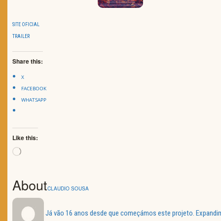
SITE OFICIAL
TRAILER
Share this:
X
FACEBOOK
WHATSAPP
Like this:
Loading…
About
CLAUDIO SOUSA
Já vão 16 anos desde que começámos este projeto. Expandimos