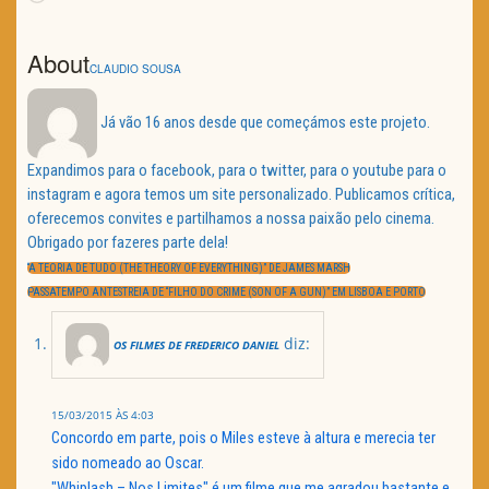
About
CLAUDIO SOUSA
Já vão 16 anos desde que começámos este projeto.
Expandimos para o facebook, para o twitter, para o youtube para o
instagram e agora temos um site personalizado. Publicamos crítica,
oferecemos convites e partilhamos a nossa paixão pelo cinema.
Obrigado por fazeres parte dela!
Navegação
de
PREVIOUS
“A TEORIA DE TUDO (THE THEORY OF EVERYTHING)” DE JAMES MARSH
artigos
POST:
NEXT
PASSATEMPO ANTESTREIA DE “FILHO DO CRIME (SON OF A GUN)” EM LISBOA E PORTO
POST:
diz:
OS FILMES DE FREDERICO DANIEL
15/03/2015 ÀS 4:03
Concordo em parte, pois o Miles esteve à altura e merecia ter
sido nomeado ao Oscar.
"Whiplash – Nos Limites" é um filme que me agradou bastante e