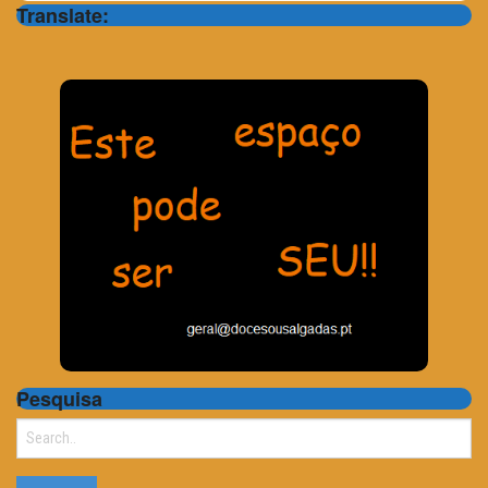
Translate:
Pesquisa
Search
for: