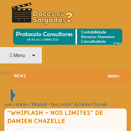
O Cinema? Uma Paixão!!
DOCES OU SALGADAS?
Menu
MENU
NEWS
ESTREIAS
PASSATEMPOS
»
»
“Whiplash – Nos Limites” de Damien Chazelle
HOME
ESTREIAS
“WHIPLASH – NOS LIMITES” DE
HOME CINEMA
DAMIEN CHAZELLE
NOTA PESSOAL