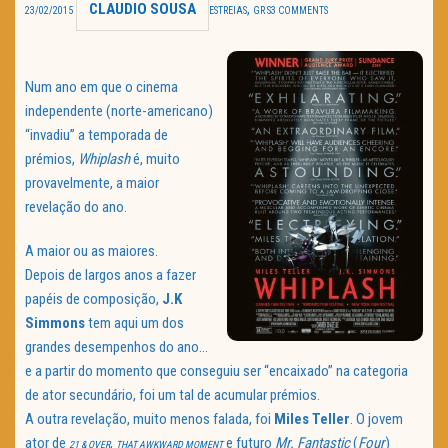
CLAUDIO SOUSA
,
23/02/2015
ESTREIAS
GR S
3 COMMENTS
TRAILER DO DIA
Política de Privacidade
Num ano em que o cinema
independente (norte-americano)
“invadiu” a temporada de
prémios,
Whiplash
é, muito
provavelmente, a maior
revelação do ano.
A maior ou as maiores.
Depois de largos anos a fazer
papéis de composição,
J.K
Simmons
tem aqui um dos
grandes desempenhos do ano…
e a partir do momento que conseguiu ser “encaixado” na categoria
de ator secundário, foi um tal de acumular prémios.
A outra revelação, muito menos falada, foi
Miles Teller
. O jovem
ator de
,
e futuro
Mr. Fantastic
(
Four
)
21 & OVER
THAT AWKWARD MOMENT