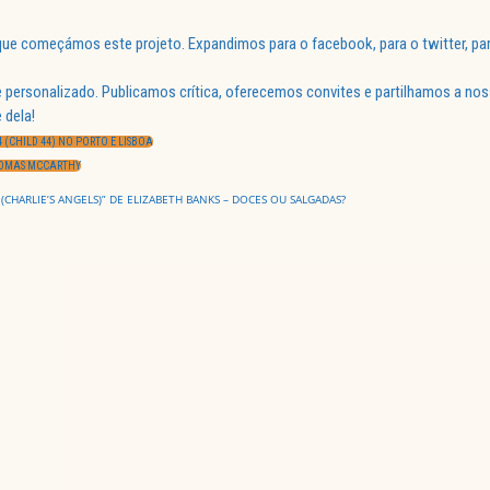
ue começámos este projeto. Expandimos para o facebook, para o twitter, par
 personalizado. Publicamos crítica, oferecemos convites e partilhamos a nos
 dela!
 (CHILD 44) NO PORTO E LISBOA
THOMAS MCCARTHY
 (CHARLIE’S ANGELS)” DE ELIZABETH BANKS – DOCES OU SALGADAS?