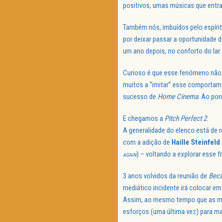
positivos, umas músicas que entr
Também nós, imbuídos pelo espíri
por deixar passar a oportunidade de
um ano depois, no conforto do lar.
Curioso é que esse fenómeno não 
muitos a “imitar” esse comportam
sucesso de
Home Cinema
. Ao pon
E chegamos a
Pitch Perfect 2
.
A generalidade do elenco está de 
com a adição de
Haille Steinfeld
) – voltando a explorar esse
AGAIN
3 anos volvidos da reunião de
Bec
mediático incidente irá colocar em
Assim, ao mesmo tempo que as meni
esforços (uma última vez) para man