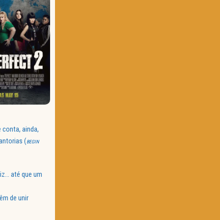
e conta, ainda,
antorias (
BEGIN
liz… até que um
êm de unir