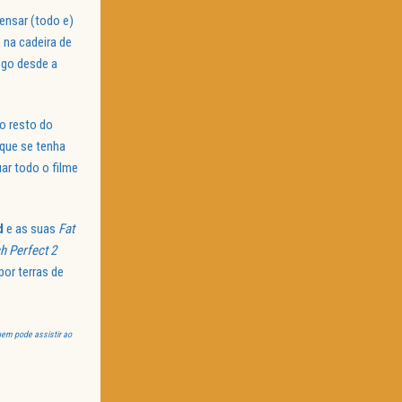
ensar (todo e)
 na cadeira de
ogo desde a
o resto do
 que se tenha
ar todo o filme
ld
e as suas
Fat
ch Perfect 2
or terras de
uem pode assistir ao