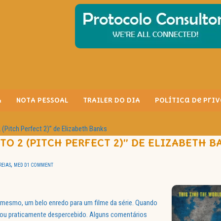
A
NOTA PESSOAL
TRAILER DO DIA
Política de Pri
 (Pitch Perfect 2)” de Elizabeth Banks
TO 2 (PITCH PERFECT 2)” DE ELIZABETH B
,
REIAS
MED D
1 COMMENT
i mesmo, um belo enredo para um filme da série. Quando
u praticamente despercebido. Alguns comentários