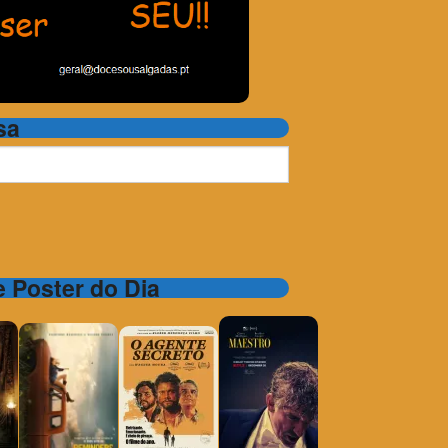
sa
 e Poster do Dia