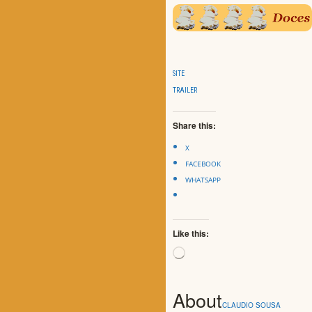
SITE
TRAILER
Share this:
X
FACEBOOK
WHATSAPP
Like this:
Loading…
About
CLAUDIO SOUSA