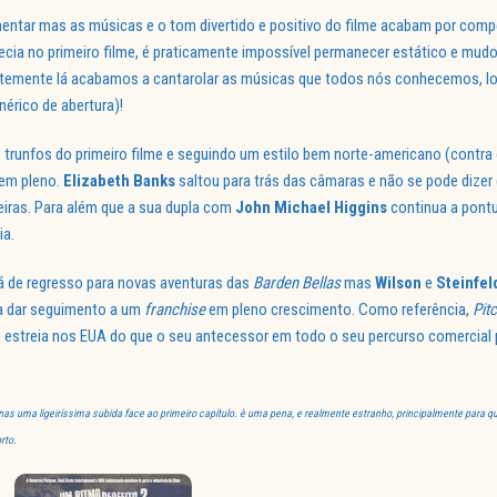
ementar mas as músicas e o tom divertido e positivo do filme acabam por comp
ecia no primeiro filme, é praticamente impossível permanecer estático e mudo
temente lá acabamos a cantarolar as músicas que todos nós conhecemos, l
nérico de abertura)!
trunfos do primeiro filme e seguindo um estilo bem norte-americano (contra 
 em pleno.
Elizabeth Banks
saltou para trás das câmaras e não se pode dizer
eiras. Para além que a sua dupla com
John Michael Higgins
continua a pontu
ia.
á de regresso para novas aventuras das
Barden Bellas
mas
Wilson
e
Steinfe
a dar seguimento a um
franchise
em pleno crescimento. Como referência,
Pit
estreia nos EUA do que o seu antecessor em todo o seu percurso comercial p
enas uma ligeiríssima subida face ao primeiro capítulo. è uma pena, e realmente estranho, principalmente para q
rto.