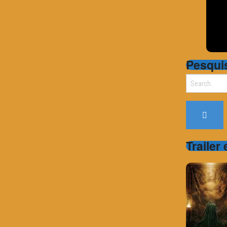
Pesqui
Search
for:
Trailer