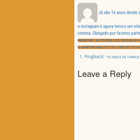
Já vão 16 anos desde q
o instagram e agora temos um site
Navegação
cinema. Obrigado por fazeres parte
de
PREVIOUS
artigos
PASSATEMPO ANTESTREIA DE “A CRIANÇA Nº 44
POST:
NEXT
“O SAPATEIRO MÁGICO (THE COBBLER)” DE 
POST:
Pingback:
“OS ANJOS DE CHARLIE
Leave a Reply