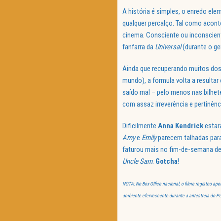
A história é simples, o enredo el
qualquer percalço. Tal como acont
cinema. Consciente ou inconscien
fanfarra da
Universal
(durante o ge
Ainda que recuperando muitos dos 
mundo), a formula volta a resultar
saído mal – pelo menos nas bilhet
com assaz irreverência e pertinênc
Dificilmente
Anna Kendrick
estar
Amy
e
Emily
parecem talhadas par
faturou mais no fim-de-semana de 
Uncle Sam
.
Gotcha
!
NOTA: No Box Office nacional, o filme registou ap
ambiente efervescente durante a antestreia do Po