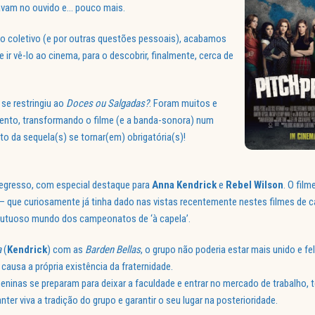
avam no ouvido e… pouco mais.
to coletivo (e por outras questões pessoais), acabamos
 ir vê-lo ao cinema, para o descobrir, finalmente, cerca de
se restringiu ao
Doces ou Salgadas?
. Foram muitos e
ento, transformando o filme (e a banda-sonora) num
to da sequela(s) se tornar(em) obrigatória(s)!
regresso, com especial destaque para
Anna Kendrick
e
Rebel Wilson
. O film
– que curiosamente já tinha dado nas vistas recentemente nestes filmes de c
 frutuoso mundo dos campeonatos de ‘à capela’.
a
(
Kendrick
) com as
Barden Bellas
, o grupo não poderia estar mais unido e fe
 causa a própria existência da fraternidade.
nas se preparam para deixar a faculdade e entrar no mercado de trabalho, t
ter viva a tradição do grupo e garantir o seu lugar na posterioridade.