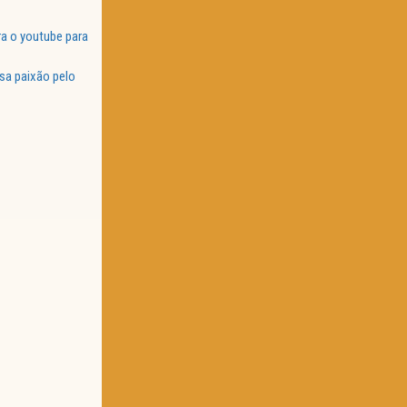
a o youtube para
sa paixão pelo