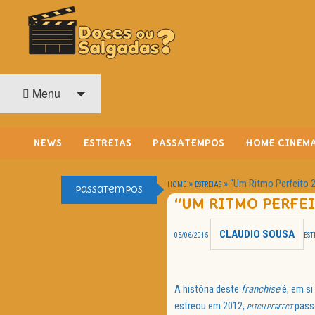
O Cinema? Uma Paixão!!
DOCES OU SALGADAS?
Menu
NEWS
ESTREIAS
PASSATEMPOS
HOME CINEM
»
»
“Um Ritmo Perfeito 2
HOME
ESTREIAS
Passatempos
“UM RITMO PERFEI
CLAUDIO SOUSA
05/06/2015
EST
A história deste
franchise
é, em s
estreou em 2012,
passo
PITCH PERFECT