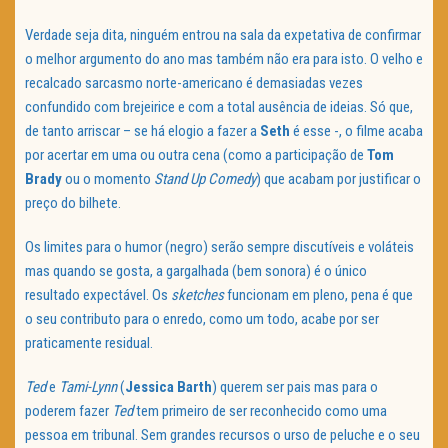
Verdade seja dita, ninguém entrou na sala da expetativa de confirmar
o melhor argumento do ano mas também não era para isto. O velho e
recalcado sarcasmo norte-americano é demasiadas vezes
confundido com brejeirice e com a total ausência de ideias. Só que,
de tanto arriscar – se há elogio a fazer a
Seth
é esse -, o filme acaba
por acertar em uma ou outra cena (como a participação de
Tom
Brady
ou o momento
Stand Up Comedy
) que acabam por justificar o
preço do bilhete.
Os limites para o humor (negro) serão sempre discutíveis e voláteis
mas quando se gosta, a gargalhada (bem sonora) é o único
resultado expectável. Os
sketches
funcionam em pleno, pena é que
o seu contributo para o enredo, como um todo, acabe por ser
praticamente residual.
Ted
e
Tami-Lynn
(
Jessica Barth
) querem ser pais mas para o
poderem fazer
Ted
tem primeiro de ser reconhecido como uma
pessoa em tribunal. Sem grandes recursos o urso de peluche e o seu