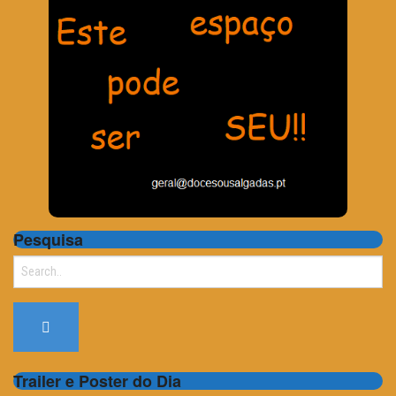
Pesquisa
Search
for:
Trailer e Poster do Dia