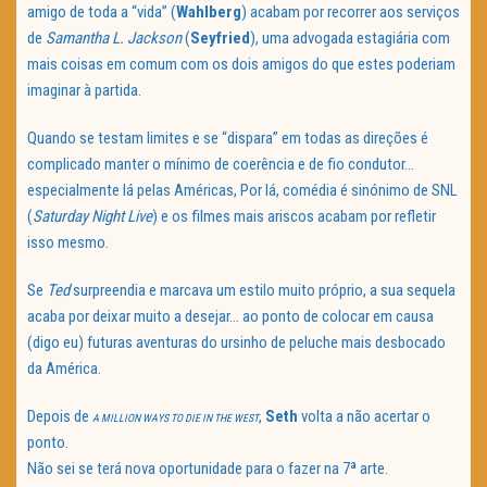
amigo de toda a “vida” (
Wahlberg
) acabam por recorrer aos serviços
de
Samantha L. Jackson
(
Seyfried
), uma advogada estagiária com
mais coisas em comum com os dois amigos do que estes poderiam
imaginar à partida.
Quando se testam limites e se “dispara” em todas as direções é
complicado manter o mínimo de coerência e de fio condutor…
especialmente lá pelas Américas, Por lá, comédia é sinónimo de SNL
(
Saturday Night Live
) e os filmes mais ariscos acabam por refletir
isso mesmo.
Se
Ted
surpreendia e marcava um estilo muito próprio, a sua sequela
acaba por deixar muito a desejar… ao ponto de colocar em causa
(digo eu) futuras aventuras do ursinho de peluche mais desbocado
da América.
Depois de
,
Seth
volta a não acertar o
A MILLION WAYS TO DIE IN THE WEST
ponto.
Não sei se terá nova oportunidade para o fazer na 7ª arte.