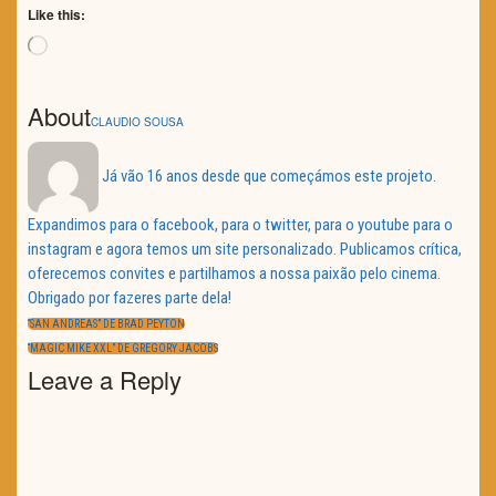
Like this:
Loading…
About
CLAUDIO SOUSA
Já vão 16 anos desde que começámos este projeto.
Expandimos para o facebook, para o twitter, para o youtube para o
instagram e agora temos um site personalizado. Publicamos crítica,
oferecemos convites e partilhamos a nossa paixão pelo cinema.
Obrigado por fazeres parte dela!
Navegação
de
PREVIOUS
“SAN ANDREAS” DE BRAD PEYTON
artigos
POST:
NEXT
“MAGIC MIKE XXL” DE GREGORY JACOBS
POST:
Leave a Reply