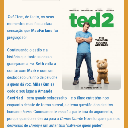
TRAILER DO DIA
Ted 2
tem, de facto, os seus
Política de Privacidade
momentos mas fica a clara
sensação que
MacFarlane
foi
preguiçoso!
Continuando o estilo e a
história que tanto sucesso
gracejaram a
,
Seth
volta a
TED
contar com
Mark
e com um
desbocado ursinho de peluche
a quem dá voz.
Mila
(
Kunis
)
cede o seu lugar a
Amanda
Seyfried
– sem grande sobressalto – e o filme entretém-nos
enquanto debate de forma surreal, a eterna questão dos direitos
humanos/civis. Curiosamente essa é a parte boa do argumento,
porque quando se desvia para a
Comic Con
de Nova Iorque e para os
desvarios de
Donny
é um autêntico “salve-se quem puder”!