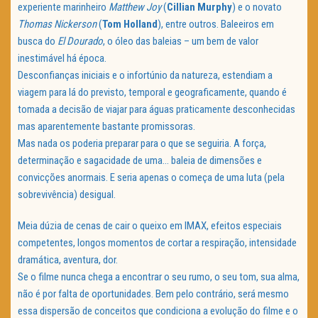
experiente marinheiro
Matthew Joy
(
Cillian Murphy
) e o novato
Thomas Nickerson
(
Tom Holland
), entre outros. Baleeiros em
busca do
El Dourado
, o óleo das baleias – um bem de valor
inestimável há época.
Desconfianças iniciais e o infortúnio da natureza, estendiam a
viagem para lá do previsto, temporal e geograficamente, quando é
tomada a decisão de viajar para águas praticamente desconhecidas
mas aparentemente bastante promissoras.
Mas nada os poderia preparar para o que se seguiria. A força,
determinação e sagacidade de uma… baleia de dimensões e
convicções anormais. E seria apenas o começa de uma luta (pela
sobrevivência) desigual.
Meia dúzia de cenas de cair o queixo em IMAX, efeitos especiais
competentes, longos momentos de cortar a respiração, intensidade
dramática, aventura, dor.
Se o filme nunca chega a encontrar o seu rumo, o seu tom, sua alma,
não é por falta de oportunidades. Bem pelo contrário, será mesmo
essa dispersão de conceitos que condiciona a evolução do filme e o