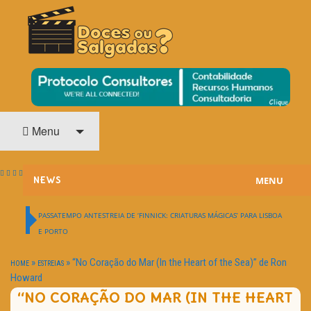
O Cinema? Uma Paixão!!
DOCES OU SALGADAS?
Menu
MENU
NEWS
ESTREIAS
PASSATEMPO ANTESTREIA DE ‘FINNICK: CRIATURAS MÁGICAS’ PARA LISBOA
E PORTO
PASSATEMPOS
»
»
“No Coração do Mar (In the Heart of the Sea)” de Ron
HOME
ESTREIAS
HOME CINEMA
Howard
“NO CORAÇÃO DO MAR (IN THE HEART
NOTA PESSOAL