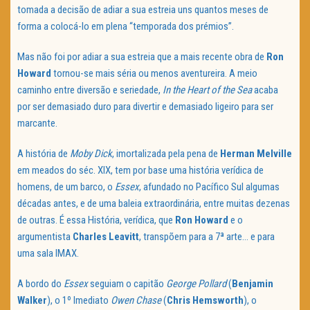
tomada a decisão de adiar a sua estreia uns quantos meses de
forma a colocá-lo em plena “temporada dos prémios”.
Mas não foi por adiar a sua estreia que a mais recente obra de
Ron
Howard
tornou-se mais séria ou menos aventureira. A meio
caminho entre diversão e seriedade,
In the Heart of the Sea
acaba
por ser demasiado duro para divertir e demasiado ligeiro para ser
marcante.
A história de
Moby Dick
, imortalizada pela pena de
Herman Melville
em meados do séc. XIX, tem por base uma história verídica de
homens, de um barco, o
Essex
, afundado no Pacífico Sul algumas
décadas antes, e de uma baleia extraordinária, entre muitas dezenas
de outras. É essa História, verídica, que
Ron Howard
e o
argumentista
Charles Leavitt
, transpõem para a 7ª arte… e para
uma sala IMAX.
A bordo do
Essex
seguiam o capitão
George Pollard
(
Benjamin
Walker
), o 1º Imediato
Owen Chase
(
Chris Hemsworth
), o