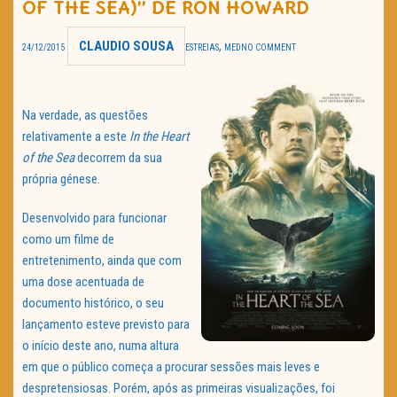
OF THE SEA)” DE RON HOWARD
TRAILER DO DIA
CLAUDIO SOUSA
,
24/12/2015
ESTREIAS
MED
NO COMMENT
Política de Privacidade
Na verdade, as questões
relativamente a este
In the Heart
of the Sea
decorrem da sua
própria génese.
Desenvolvido para funcionar
como um filme de
entretenimento, ainda que com
uma dose acentuada de
documento histórico, o seu
lançamento esteve previsto para
o início deste ano, numa altura
em que o público começa a procurar sessões mais leves e
despretensiosas. Porém, após as primeiras visualizações, foi