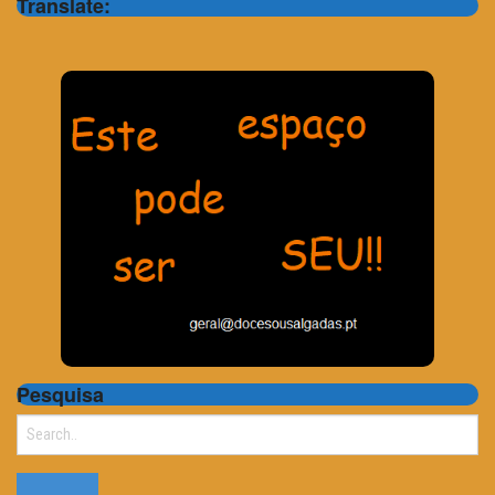
Translate:
Pesquisa
Search
for: