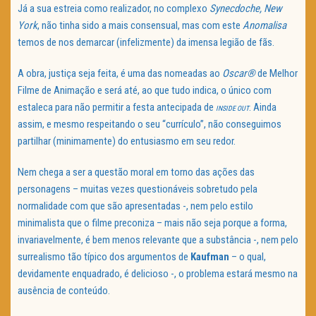
Já a sua estreia como realizador, no complexo
Synecdoche, New
York
, não tinha sido a mais consensual, mas com este
Anomalisa
temos de nos demarcar (infelizmente) da imensa legião de fãs.
A obra, justiça seja feita, é uma das nomeadas ao
Oscar®
de Melhor
Filme de Animação e será até, ao que tudo indica, o único com
estaleca para não permitir a festa antecipada de
. Ainda
INSIDE OUT
assim, e mesmo respeitando o seu “currículo”, não conseguimos
partilhar (minimamente) do entusiasmo em seu redor.
Nem chega a ser a questão moral em torno das ações das
personagens – muitas vezes questionáveis sobretudo pela
normalidade com que são apresentadas -, nem pelo estilo
minimalista que o filme preconiza – mais não seja porque a forma,
invariavelmente, é bem menos relevante que a substância -, nem pelo
surrealismo tão típico dos argumentos de
Kaufman
– o qual,
devidamente enquadrado, é delicioso -, o problema estará mesmo na
ausência de conteúdo.