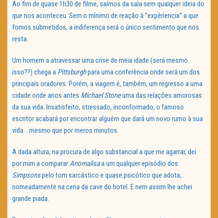
Ao fim de quase 1h30 de filme, saímos da sala sem qualquer ideia do
que nos aconteceu. Sem o mínimo de reação à “expêriencia” a que
fomos submetidos, a indiferença será o único sentimento que nos
resta.
Um homem a atravessar uma crise de meia idade (será mesmo
isso??) chega a
Pittsburgh
para uma conferência onde será um dos
principais oradores. Porém, a viagem é, também, um regresso a uma
cidade onde anos antes
Michael Stone
uma das relações amorosas
da sua vida. Insatisfeito, stressado, inconformado, o famoso
escritor acabará por encontrar alguém que dará um novo rumo à sua
vida… mesmo que por meros minutos.
A dada altura, na procura de algo substancial a que me agarrar, dei
por mim a comparar
Anomalisa
a um qualquer episódio dos
Simpsons
pelo tom sarcástico e quase psicótico que adota,
nomeadamente na cena da cave do hotel. E nem assim lhe achei
grande piada.