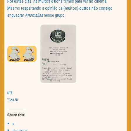
Por estes dias, há muitos e bons filmes para ver no cinema.
Mesmo respeitando a opinião de (muitos) outros não consigo
enquadrar
Anomalisa
nesse grupo.
SITE
TRAILER
Share this:
X
FACEBOOK