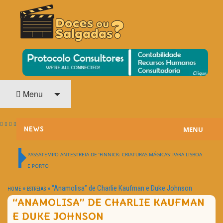
O Cinema? Uma Paixão!!
DOCES OU SALGADAS?
Menu
MENU
NEWS
ESTREIAS
PASSATEMPO ANTESTREIA DE ‘FINNICK: CRIATURAS MÁGICAS’ PARA LISBOA
E PORTO
PASSATEMPOS
»
»
“Anamolisa” de Charlie Kaufman e Duke Johnson
HOME
ESTREIAS
HOME CINEMA
“ANAMOLISA” DE CHARLIE KAUFMAN
E DUKE JOHNSON
NOTA PESSOAL