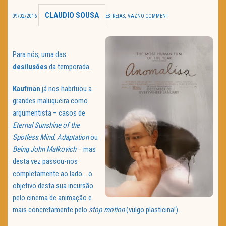
CLAUDIO SOUSA
,
TRAILER DO DIA
09/02/2016
ESTREIAS
VAZ
NO COMMENT
Política de Privacidade
Para nós, uma das
desilusões
da temporada.
Kaufman
já nos habituou a
grandes maluqueira como
argumentista – casos de
Eternal Sunshine of the
Spotless Mind
,
Adaptation
ou
Being John Malkovich
– mas
desta vez passou-nos
completamente ao lado… o
objetivo desta sua incursão
pelo cinema de animação e
mais concretamente pelo
stop-motion
(vulgo plasticina!).