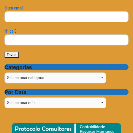
O teu email
Nº de BI
Categorias
Categorias
Por Data
Por
Data