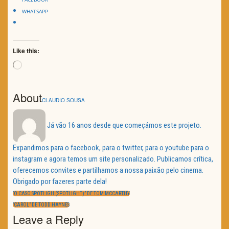
WHATSAPP
Like this:
Loading…
About
CLAUDIO SOUSA
Já vão 16 anos desde que começámos este projeto.
Expandimos para o facebook, para o twitter, para o youtube para o
instagram e agora temos um site personalizado. Publicamos crítica,
oferecemos convites e partilhamos a nossa paixão pelo cinema.
Obrigado por fazeres parte dela!
Navegação
de
PREVIOUS
“O CASO SPOTLIGH (SPOTLIGHT)” DE TOM MCCARTHY
artigos
POST:
NEXT
“CAROL” DE TODD HAYNES
POST:
Leave a Reply