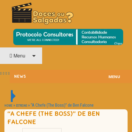
O Cinema? Uma Paixão!!
DOCES OU SALGADAS?
Menu
MENU
NEWS
ESTREIAS
PASSATEMPOS
»
»
“A Chefe (The Boss)” de Ben Falcone
HOME
ESTREIAS
“A CHEFE (THE BOSS)” DE BEN
HOME CINEMA
FALCONE
NOTA PESSOAL