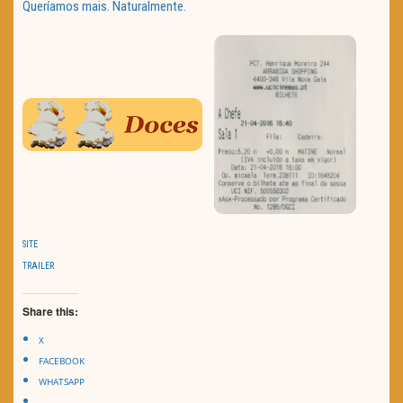
Queríamos mais. Naturalmente.
SITE
TRAILER
Share this:
X
FACEBOOK
WHATSAPP