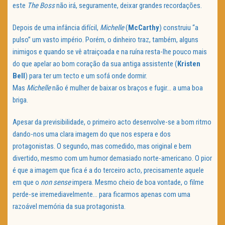
este
The Boss
não irá, seguramente, deixar grandes recordações.
Depois de uma infância difícil,
Michelle
(
McCarthy
) construiu “a
pulso” um vasto império. Porém, o dinheiro traz, também, alguns
inimigos e quando se vê atraiçoada e na ruína resta-lhe pouco mais
do que apelar ao bom coração da sua antiga assistente (
Kristen
Bell
) para ter um tecto e um sofá onde dormir.
Mas
Michelle
não é mulher de baixar os braços e fugir… a uma boa
briga.
Apesar da previsibilidade, o primeiro acto desenvolve-se a bom ritmo
dando-nos uma clara imagem do que nos espera e dos
protagonistas. O segundo, mas comedido, mas original e bem
divertido, mesmo com um humor demasiado norte-americano. O pior
é que a imagem que fica é a do terceiro acto, precisamente aquele
em que o
non sense
impera. Mesmo cheio de boa vontade, o filme
perde-se irremediavelmente… para ficarmos apenas com uma
razoável memória da sua protagonista.