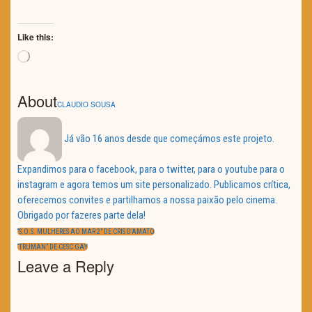
Like this:
Loading…
About
CLAUDIO SOUSA
Já vão 16 anos desde que começámos este projeto.
Expandimos para o facebook, para o twitter, para o youtube para o
instagram e agora temos um site personalizado. Publicamos crítica,
oferecemos convites e partilhamos a nossa paixão pelo cinema.
Obrigado por fazeres parte dela!
Navegação
de
PREVIOUS
“S.O.S. MULHERES AO MAR 2” DE CRIS D’AMATO
artigos
POST:
NEXT
“TRUMAN” DE CESC GAY
POST:
Leave a Reply