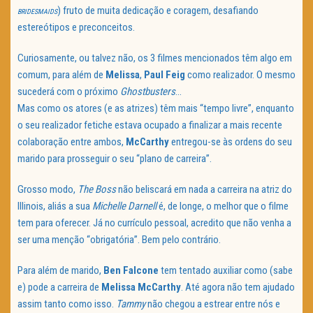
) fruto de muita dedicação e coragem, desafiando
BRIDESMAIDS
estereótipos e preconceitos.
Curiosamente, ou talvez não, os 3 filmes mencionados têm algo em
comum, para além de
Melissa
,
Paul Feig
como realizador. O mesmo
sucederá com o próximo
Ghostbusters
…
Mas como os atores (e as atrizes) têm mais “tempo livre”, enquanto
o seu realizador fetiche estava ocupado a finalizar a mais recente
colaboração entre ambos,
McCarthy
entregou-se às ordens do seu
marido para prosseguir o seu “plano de carreira”.
Grosso modo,
The Boss
não beliscará em nada a carreira na atriz do
Illinois, aliás a sua
Michelle Darnell
é, de longe, o melhor que o filme
tem para oferecer. Já no currículo pessoal, acredito que não venha a
ser uma menção “obrigatória”. Bem pelo contrário.
Para além de marido,
Ben Falcone
tem tentado auxiliar como (sabe
e) pode a carreira de
Melissa McCarthy
. Até agora não tem ajudado
assim tanto como isso.
Tammy
não chegou a estrear entre nós e