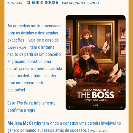
CLAUDIO SOUSA
,
27/04/2016
ESTREIAS
VAZ
NO COMMENT
TRAILER DO DIA
Política de Privacidade
As comédias norte-americanas
com as devidas e destacadas
exceções – veja-se o caso de
– têm o irritante
DADDY’S HOME
hábito de partir de um conceito
engraçado, construir uma
narrativa relativamente divertida
e depois deitar tudo a perder
com um terceiro acto
deplorável.
Este
The Boss
, infelizmente,
confirma a regra.
Melissa McCarthy
tem vindo a construir uma carreira invejável no
género somando sucessos atrás de sucessos (
,
,
SPY
THE HEAT