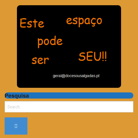
Pesquisa
Search
for: