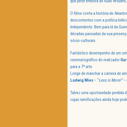
que pese embora as suas virtudes, 
O filme conta a história de
Newton
descontentes com a política bélica
Independente. Bem para lá da Guer
décadas passadas da sua presença
sócio-culturais.
Fantástico desempenho de um om
cinematográfico do realizador
Gar
para a 7ª arte.
Longe de manchar a carreira de a
Ludwig Mies
– “
Less is More!”
– 
Talvez uma oportunidade perdida d
cujas ramificações ainda hoje pod