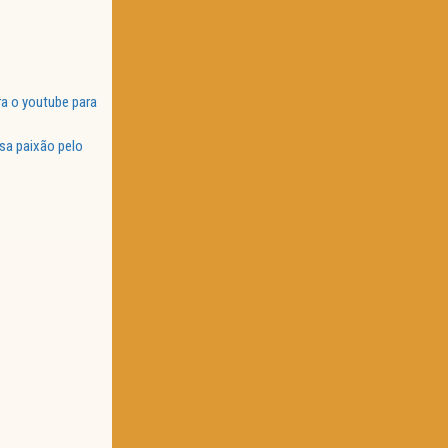
a o youtube para
sa paixão pelo