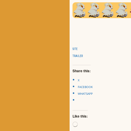
SITE
TRAILER
Share this:
X
FACEBOOK
WHATSAPP
Like this:
Loading…