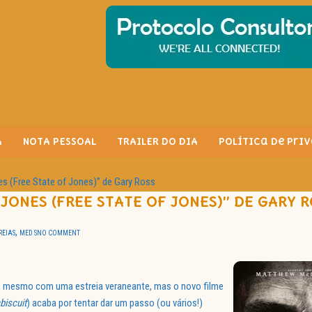
A
NOTA PESSOAL
TRAILER DO DIA
Política de Pri
es (Free State of Jones)” de Gary Ross
 JONES (FREE STATE OF JONES)” DE GARY 
,
REIAS
MED S
NO COMMENT
l, mesmo com uma estreia veraneante, mas o novo filme
biscuit
) acaba por tentar dar um passo (ou vários!)