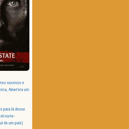
menso sucesso e
rica,
Newt
era um
s para lá desse
il norte-
ul de um país)