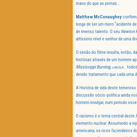
maior do que as pernas…
Matthew McConaughey
confirm
longe de ser um mero “acidente de
de imenso talento. O seu
Newton K
altíssimo nível e senhor de uma di
O senão do filme resulta, então,
histórias através de um homem ap
Mississippi Burning
,
… todos
LINCOLN
devido tratamento que cada uma d
A História de vida deste temeroso
discussão sócio-política ainda no
homem invulgar, num período exce
O racismo é o tema central deste
elemento nuclear. Assumindo a inj
americana, os ricos fazendeiros do