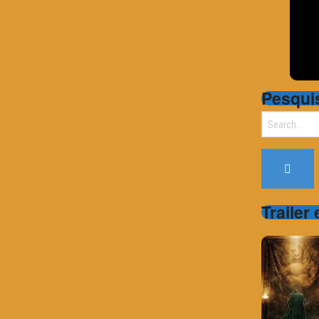
Pesqui
Search
for:
Trailer