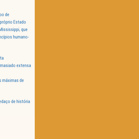
po de
 próprio Estado
Mississippi, que
incípios humano-
sta
 demasiado extensa
as máximas de
edaço de história