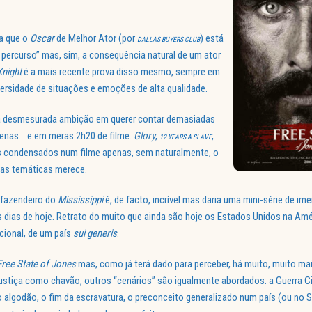
a que o
Oscar
de Melhor Ator (por
) está
DALLAS BUYERS CLUB
 percurso” mas, sim, a consequência natural de um ator
night
é a mais recente prova disso mesmo, sempre em
versidade de situações e emoções de alta qualidade.
 da desmesurada ambição em querer contar demasiadas
enas… e em meras 2h20 de filme.
Glory
,
,
12 YEARS A SLAVE
 condensados num filme apenas, sem naturalmente, o
as temáticas merece.
 fazendeiro do
Mississippi
é, de facto, incrível mas daria uma mini-série de i
s dias de hoje. Retrato do muito que ainda são hoje os Estados Unidos na Amé
cional, de um país
sui generis
.
Free State of Jones
mas, como já terá dado para perceber, há muito, muito mai
ustiça como chavão, outros “cenários” são igualmente abordados: a Guerra Civ
 algodão, o fim da escravatura, o preconceito generalizado num país (ou no S