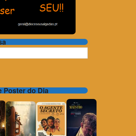
sa
 e Poster do Dia