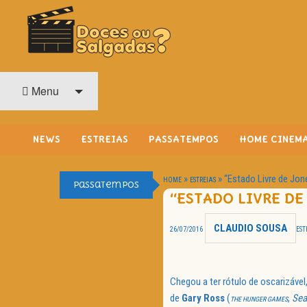
O Cinema? Uma Paixão!!
DOCES OU SALGADAS?
Menu
NEWS
ESTREIAS
PASSATEMPOS
HOME CINEM
»
»
“Estado Livre de Jon
HOME
ESTREIAS
Passatempos
“ESTADO LIVRE DE
CLAUDIO SOUSA
26/07/2016
EST
Chegou a ter rótulo de oscarizáve
de
Gary Ross
(
,
Sea
THE HUNGER GAMES