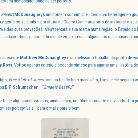
estaria demasiado longe de ser perfeito.
 Knight
(
McConaughey
), um homem comum que liderou um heterogéneo gru
 vigente no seu país – por altura da Guerra Civil – ao ponto de instaurar o seu
ra e das suas provações,
Newt
deixará a sua marca numa região, o Estado do 
 ainda continuava com dificuldade em expressar alguns dos mais básicos pr
nipresente
Matthew McConaughey
e um belíssimo trabalho do ponto de vi
y Ross
. Voltou apenas critério e poder de síntese para agarrar uma História
mbos,
Free State of Jones
poderia ter ido bem mais além, tivesse ele seguido 
ou
E.F. Schumacher
– “
Small is Beatiful”
.
e fazer algo grandioso mas, ainda assim, um filme marcante e revelador. Um p
em ser perceptíveis… para o mal e para o bem.