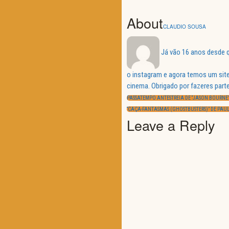
About
CLAUDIO SOUSA
Já vão 16 anos desde q
o instagram e agora temos um site
Navegação
cinema. Obrigado por fazeres parte
de
PREVIOUS
artigos
PASSATEMPO ANTESTREIA DE “JASON BOURNE”
POST:
NEXT
“CAÇA-FANTASMAS (GHOSTBUSTERS)” DE PAUL
POST:
Leave a Reply