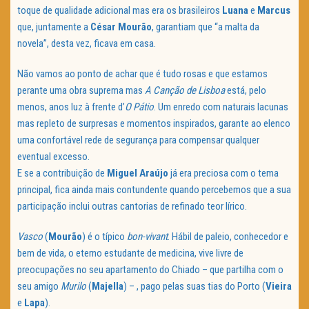
toque de qualidade adicional mas era os brasileiros
Luana
e
Marcus
que, juntamente a
César Mourão
, garantiam que “a malta da
novela”, desta vez, ficava em casa.
Não vamos ao ponto de achar que é tudo rosas e que estamos
perante uma obra suprema mas
A Canção de Lisboa
está, pelo
menos, anos luz à frente d’
O Pátio
. Um enredo com naturais lacunas
mas repleto de surpresas e momentos inspirados, garante ao elenco
uma confortável rede de segurança para compensar qualquer
eventual excesso.
E se a contribuição de
Miguel Araújo
já era preciosa com o tema
principal, fica ainda mais contundente quando percebemos que a sua
participação inclui outras cantorias de refinado teor lírico.
Vasco
(
Mourão
) é o típico
bon-vivant
. Hábil de paleio, conhecedor e
bem de vida, o eterno estudante de medicina, vive livre de
preocupações no seu apartamento do Chiado – que partilha com o
seu amigo
Murilo
(
Majella
) – , pago pelas suas tias do Porto (
Vieira
e
Lapa
).