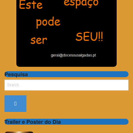
Pesquisa
Search
for:
Trailer e Poster do Dia