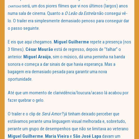
será, um dos piores filmes que vi nos últimos (largos) anos
CANTIGAS
numa sala de cinema. Quanto a
O Leão da Estrela
não consegui vê-
lo. O trailer era simplesmente demasiado penoso para conseguir dar
o passo seguinte.
E eis que aqui chegamos.
Miguel Guilherme
repete a presença (nos
3 filmes).
César Mourão
está de regresso, depois de “falhar” o
anterior.
Miguel Araújo
, sim o músico, dá uma perninha na banda
sonora e começa a dar sinais de que havia esperança. Mas a
bagagem era demasiado pesada para garantir uma nova
oportunidade.
Até que um momento de clarividência/loucura/acaso lá acabou por
fazer quebrar o gelo.
O trailer e o clip de
Será Amor?
já tinham deixado perceber que
estávamos perante uma linguagem visual melhorada e, sobretudo,
perante um grupo de desempenhos que não se limitava ao veterano
Miguel Guilherme
.
Maria Vieira
e
São José Lapa
davam um