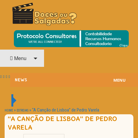
O Cinema? Uma Paixão!!
DOCES OU SALGADAS?
Menu
MENU
NEWS
ESTREIAS
PASSATEMPOS
»
»
“A Canção de Lisboa” de Pedro Varela
HOME
ESTREIAS
“A CANÇÃO DE LISBOA” DE PEDRO
HOME CINEMA
VARELA
NOTA PESSOAL