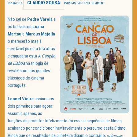
CLAUDIO SOUSA
,
29/08/2016
ESTREIAS
MED D
NO COMMENT
TRAILER DO DIA
Não sei se
Pedro Varela
e
Política de Privacidade
os brasileiros
Luana
Martau
e
Marcus Majella
o merecerão mas é
inevitável puxar a fita atrás
e enquadrar esta
A Canção
de Lisboa
na trilogia de
revivalismo dos grandes
clássicos do cinema
português.
Leonel Vieira
assinou os
dois primeiros para agora
assumir, apenas, as
funções de produtor. Infelizmente foi essa a sequência de filmes,
acabando por condicionor inevitavelmente o percurso deste último.
Ainda que os resultados de bilheteira digam o contrário,
O PÁTIO DAS