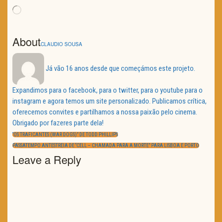
Loading…
About
CLAUDIO SOUSA
Já vão 16 anos desde que começámos este projeto.
Expandimos para o facebook, para o twitter, para o youtube para o
instagram e agora temos um site personalizado. Publicamos crítica,
oferecemos convites e partilhamos a nossa paixão pelo cinema.
Obrigado por fazeres parte dela!
Navegação
de
PREVIOUS
“OS TRAFICANTES (WAR DOGS)” DE TODD PHILLIPS
artigos
POST:
NEXT
PASSATEMPO ANTESTREIA DE “CELL – CHAMADA PARA A MORTE” PARA LISBOA E PORTO
POST:
Leave a Reply