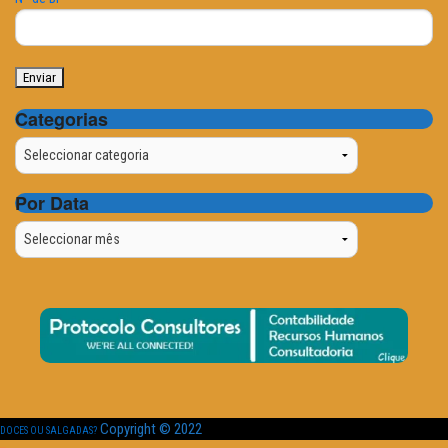
Categorias
Categorias
Por Data
Por
Data
Copyright © 2022
DOCES OU SALGADAS?