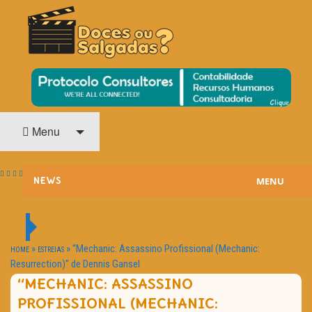
O Cinema? Uma Paixão!!
DOCES OU SALGADAS?
Menu
MENU
NEWS
ESTREIAS
PASSATEMPOS
»
»
“Mechanic: Assassino Profissional (Mechanic:
HOME
ESTREIAS
Resurrection)” de Dennis Gansel
HOME CINEMA
“MECHANIC: ASSASSINO
PROFISSIONAL (MECHANIC:
NOTA PESSOAL