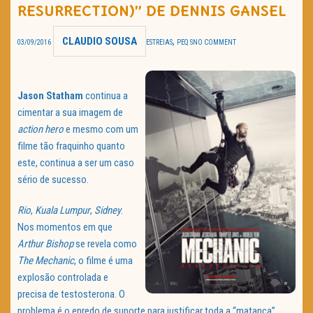
RESURRECTION)” DE DENNIS GANSEL
TRAILER DO DIA
CLAUDIO SOUSA
,
03/09/2016
ESTREIAS
PEQ S
NO COMMENT
Política de Privacidade
Jason Statham
continua a
cimentar a sua imagem de
action hero
e mesmo com um
filme tão fraquinho quanto
este, continua a ser um caso
sério de sucesso.
Rio
,
Kuala Lumpur
,
Sidney
.
Nos momentos em que
Arthur Bishop
se revela como
The Mechanic
, o filme é uma
explosão controlada e
precisa de testosterona. O
problema é o enredo de suporte para justificar toda a “matança”.