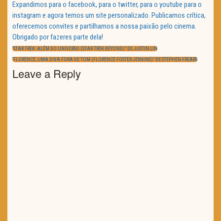
Expandimos para o facebook, para o twitter, para o youtube para o
instagram e agora temos um site personalizado. Publicamos crítica,
oferecemos convites e partilhamos a nossa paixão pelo cinema.
Obrigado por fazeres parte dela!
Navegação
de
PREVIOUS
“STAR TREK: ALÉM DO UNIVERSO (STAR TREK BEYOND)” DE JUSTIN LIN
artigos
POST:
NEXT
“FLORENCE, UMA DIVA FORA DE TOM (FLORENCE FOSTER JENKINS)” DE STEPHEN FREARS
POST:
Leave a Reply