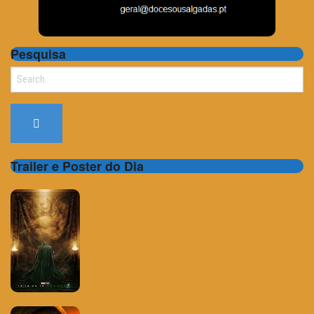
Pesquisa
Search
for:
Trailer e Poster do Dia