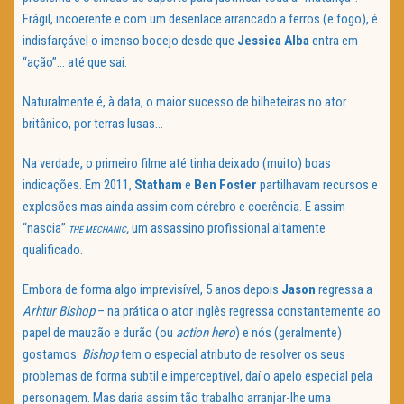
Frágil, incoerente e com um desenlace arrancado a ferros (e fogo), é
indisfarçável o imenso bocejo desde que
Jessica Alba
entra em
“ação”… até que sai.
Naturalmente é, à data, o maior sucesso de bilheteiras no ator
britânico, por terras lusas…
Na verdade, o primeiro filme até tinha deixado (muito) boas
indicações. Em 2011,
Statham
e
Ben Foster
partilhavam recursos e
explosões mas ainda assim com cérebro e coerência. E assim
“nascia”
,
um assassino profissional altamente
THE MECHANIC
qualificado.
Embora de forma algo imprevisível, 5 anos depois
Jason
regressa a
Arhtur Bishop
– na prática o ator inglês regressa constantemente ao
papel de mauzão e durão (ou
action hero
) e nós (geralmente)
gostamos.
Bishop
tem o especial atributo de resolver os seus
problemas de forma subtil e imperceptível, daí o apelo especial pela
personagem. Mas daria assim tão trabalho arranjar-lhe uma