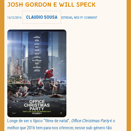
JOSH GORDON E WILL SPECK
TRAILER DO DIA
CLAUDIO SOUSA
,
16/12/2016
ESTREIAS
MED P
1 COMMENT
Política de Privacidade
Longe de ser o típico “filme de natal”,
Office Christmas Party
é o
melhor que 2016 tem para nos oferecer, nesse sub-género tão