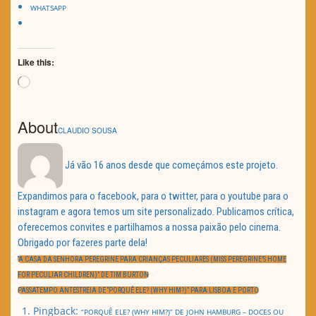
WHATSAPP
Like this:
Loading…
About
CLAUDIO SOUSA
Já vão 16 anos desde que começámos este projeto.
Expandimos para o facebook, para o twitter, para o youtube para o
instagram e agora temos um site personalizado. Publicamos crítica,
oferecemos convites e partilhamos a nossa paixão pelo cinema.
Obrigado por fazeres parte dela!
Navegação
de
PREVIOUS
“A CASA DA SENHORA PEREGRINE PARA CRIANÇAS PECULIARES (MISS PEREGRINE’S HOME
artigos
POST:
FOR PECULIAR CHILDREN)” DE TIM BURTON
NEXT
PASSATEMPO ANTESTREIA DE “PORQUÊ ELE? (WHY HIM?)” PARA LISBOA E PORTO
POST:
Pingback:
“PORQUÊ ELE? (WHY HIM?)” DE JOHN HAMBURG – DOCES OU