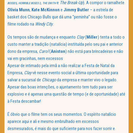
,
,
e
The Break-Up
). A compor o ramalhete
BOSSES
HORRIBLE BOSES 2
THE SWITH
Olivia Munn
,
Kate McKinnon
e
Jimmy Butler
– a estrela de
basket dos Chicago Bulls que dá uma “perninha” ou não fosse o
filme rodado na
Windy City
.
Os tempos são de mudança e enquanto
Clay
(
Miller
) tenta a todo o
custo manter a tradição (natalícia) instituída pelo seu pai e anterior
dono da empresa,
Carol
(
Aniston
) não está para brincadeiras e não
vai em gracinhas, nem excessos
Apesar de intimado pela irmã a não realizar a Festa de Natal da
Empresa,
Clay
vê nesse evento social a última oportunidade para
salvar a sucursal de
Chicago
da empresa e manter vivo o legado.
Apesar das boas intenções, o ajuntamento tem tudo para ser
explosivo e é apenas uma questão de tempo (e de oportunidade) até
à Festa descambar!
É óbvio que o filme tem os seus momentos. O espírito natalício
aparece aqui e ali e mesmo embrulhado em excessos
desmesurados, é mais do que suficiente para nos fazer sorrir e