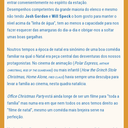
entrar convenientemente no espírito da estação.
Desempenhos competentes da grande maioria do elenco e mesmo
não tendo
Josh Gordon
e
Will Speck
o bom gosto para manter o
nível acima da “linha de água”, tem ao menos a capacidade para nos
fazer esquecer das amarguras do dia-a-dia e obrigar-nos a soltar
umas boas gargalhas.
Noutros tempos a época de natal era sinónimo de uma boa comédia
familiar na qual o Natal era peça central das desventuras dos nossos
protagonistas. No cinema de animação (
Polar Express
,
ARTHUR
,
) ou mais infantil (
How the Grinch Stole
CHRISTMAS
RISE OF THE GUARDIANS
Christmas
,
Home Alone
,
) havia sempre uma desculpa para
FRED CLAUS
levar a família ao cinema, nesta quadra natalícia.
Office Christmas Party
está ainda longe de ser um filme para “toda a
família” mas numa era em que nem todos os anos temos direito ao
“filme de natal”, mesmo um comédia mais brejeira serve na
perfeição.