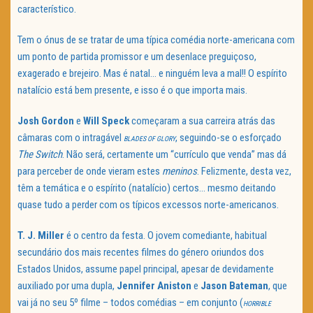
característico.
Tem o ónus de se tratar de uma típica comédia norte-americana com
um ponto de partida promissor e um desenlace preguiçoso,
exagerado e brejeiro. Mas é natal… e ninguém leva a mal!! O espírito
natalício está bem presente, e isso é o que importa mais.
Josh Gordon
e
Will Speck
começaram a sua carreira atrás das
câmaras com o intragável
, seguindo-se o esforçado
BLADES OF GLORY
The Switch
. Não será, certamente um “currículo que venda” mas dá
para perceber de onde vieram estes
meninos
. Felizmente, desta vez,
têm a temática e o espírito (natalício) certos… mesmo deitando
quase tudo a perder com os típicos excessos norte-americanos.
T. J. Miller
é o centro da festa. O jovem comediante, habitual
secundário dos mais recentes filmes do género oriundos dos
Estados Unidos, assume papel principal, apesar de devidamente
auxiliado por uma dupla,
Jennifer Aniston
e
Jason Bateman
, que
vai já no seu 5º filme – todos comédias – em conjunto (
HORRIBLE