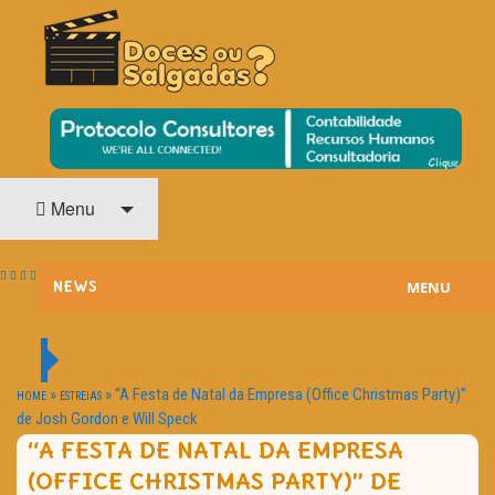
O Cinema? Uma Paixão!!
DOCES OU SALGADAS?
Menu
MENU
NEWS
ESTREIAS
PASSATEMPOS
»
»
“A Festa de Natal da Empresa (Office Christmas Party)”
HOME
ESTREIAS
de Josh Gordon e Will Speck
HOME CINEMA
“A FESTA DE NATAL DA EMPRESA
(OFFICE CHRISTMAS PARTY)” DE
NOTA PESSOAL