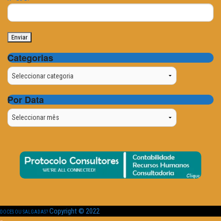
Categorias
Categorias
Por Data
Por
Data
Copyright © 2022
DOCES OU SALGADAS?