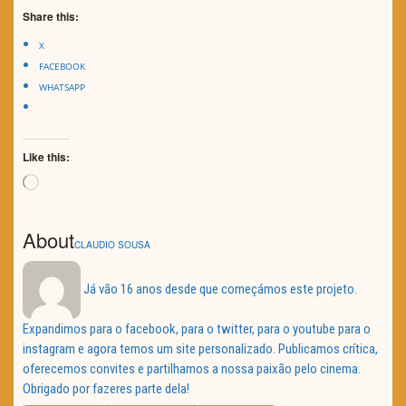
Share this:
X
FACEBOOK
WHATSAPP
Like this:
Loading…
About
CLAUDIO SOUSA
Já vão 16 anos desde que começámos este projeto.
Expandimos para o facebook, para o twitter, para o youtube para o
instagram e agora temos um site personalizado. Publicamos crítica,
oferecemos convites e partilhamos a nossa paixão pelo cinema.
Obrigado por fazeres parte dela!
Navegação
PREVIOUS