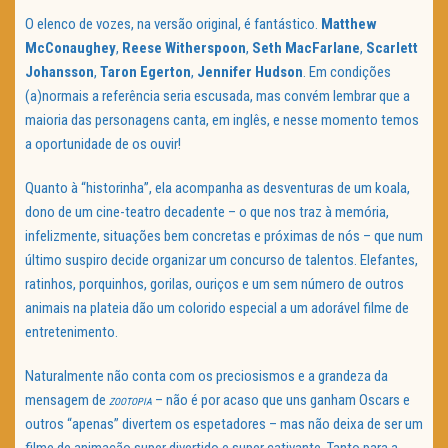
O elenco de vozes, na versão original, é fantástico.
Matthew
McConaughey
,
Reese Witherspoon
,
Seth MacFarlane
,
Scarlett
Johansson
,
Taron Egerton
,
Jennifer Hudson
. Em condições
(a)normais a referência seria escusada, mas convém lembrar que a
maioria das personagens canta, em inglês, e nesse momento temos
a oportunidade de os ouvir!
Quanto à “historinha”, ela acompanha as desventuras de um koala,
dono de um cine-teatro decadente – o que nos traz à memória,
infelizmente, situações bem concretas e próximas de nós – que num
último suspiro decide organizar um concurso de talentos. Elefantes,
ratinhos, porquinhos, gorilas, ouriços e um sem número de outros
animais na plateia dão um colorido especial a um adorável filme de
entretenimento.
Naturalmente não conta com os preciosismos e a grandeza da
mensagem de
– não é por acaso que uns ganham Oscars e
ZOOTOPIA
outros “apenas” divertem os espetadores – mas não deixa de ser um