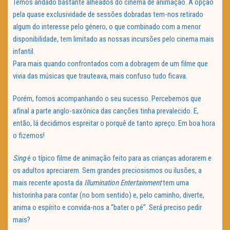
Temos andado bastante alheados do cinema de animação. A opção
pela quase exclusividade de sessões dobradas tem-nos retirado
algum do interesse pelo género, o que combinado com a menor
disponibilidade, tem limitado as nossas incursões pelo cinema mais
infantil.
Para mais quando confrontados com a dobragem de um filme que
vivia das músicas que trauteava, mais confuso tudo ficava.
Porém, fomos acompanhando o seu sucesso. Percebemos que
afinal a parte anglo-saxónica das canções tinha prevalecido. E,
então, lá decidimos espreitar o porquê de tanto apreço. Em boa hora
o fizemos!
Sing
é o típico filme de animação feito para as crianças adorarem e
os adultos apreciarem. Sem grandes preciosismos ou ilusões, a
mais recente aposta da
Illumination Entertainment
tem uma
historinha para contar (no bom sentido) e, pelo caminho, diverte,
anima o espírito e convida-nos a “bater o pé”. Será preciso pedir
mais?