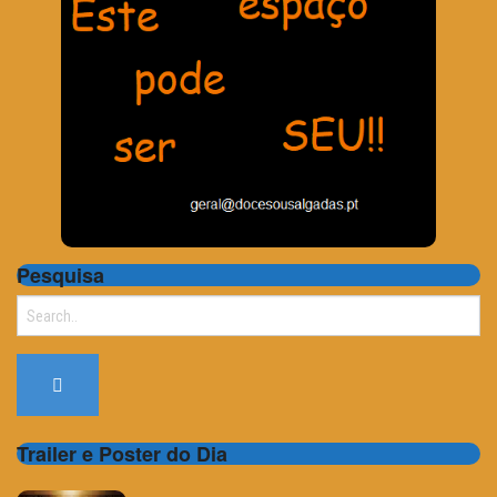
Pesquisa
Search
for:
Trailer e Poster do Dia