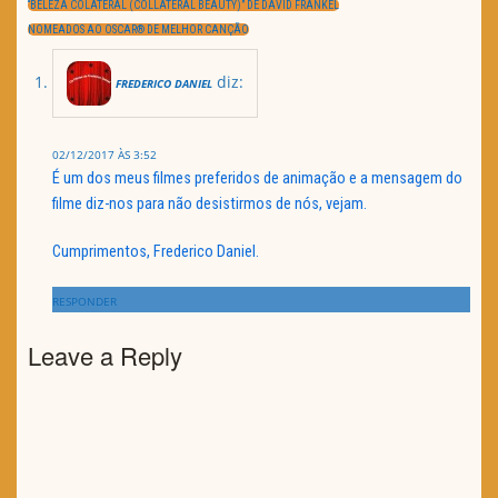
de
“BELEZA COLATERAL (COLLATERAL BEAUTY)” DE DAVID FRANKEL
artigos
POST:
NEXT
NOMEADOS AO OSCAR® DE MELHOR CANÇÃO
POST:
diz:
FREDERICO DANIEL
02/12/2017 ÀS 3:52
É um dos meus filmes preferidos de animação e a mensagem do
filme diz-nos para não desistirmos de nós, vejam.
Cumprimentos, Frederico Daniel.
RESPONDER
Leave a Reply