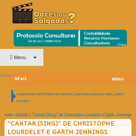
O Cinema? Uma Paixão!!
DOCES OU SALGADAS?
Menu
MENU
NEWS
ESTREIAS
PASSATEMPO ANTESTREIA DE ‘FINNICK: CRIATURAS MÁGICAS’ PARA LISBOA
E PORTO
PASSATEMPOS
»
»
“Cantar (Sing)” de Christophe Lourdelet e Garth Jennings
HOME
ESTREIAS
HOME CINEMA
“CANTAR (SING)” DE CHRISTOPHE
LOURDELET E GARTH JENNINGS
NOTA PESSOAL