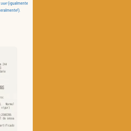
(igualmente
 DEBT
teralmente!).