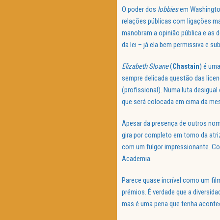
O poder dos
lobbies
em Washington 
relações públicas com ligações ma
manobram a opinião pública e as d
da lei – já ela bem permissiva e sub
Elizabeth Sloane
(
Chastain
) é uma
sempre delicada questão das licen
(profissional). Numa luta desigua
que será colocada em cima da mes
Apesar da presença de outros n
gira por completo em torno da atr
com um fulgor impressionante. Co
Academia.
Parece quase incrível como um fil
prémios. É verdade que a diversid
mas é uma pena que tenha acontec