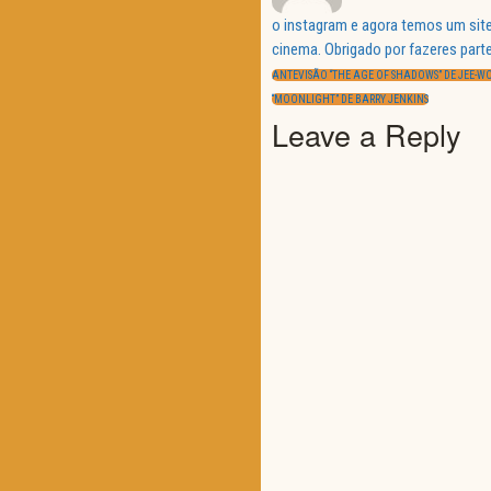
o instagram e agora temos um site
Navegação
cinema. Obrigado por fazeres parte
de
PREVIOUS
artigos
ANTEVISÃO “THE AGE OF SHADOWS” DE JEE-W
POST:
NEXT
“MOONLIGHT” DE BARRY JENKINS
POST:
Leave a Reply