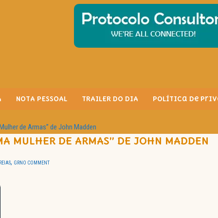
A
NOTA PESSOAL
TRAILER DO DIA
Política de Pri
 Mulher de Armas” de John Madden
UMA MULHER DE ARMAS” DE JOHN MADDEN
,
REIAS
GR
NO COMMENT