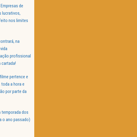
. Empresas de
 lucrativos,
eito nos limites
ontrará, na
 vida
ação profissional
 cartada!
 filme pertence e
 toda a hora e
ão por parte da
na temporada dos
da o ano passado)