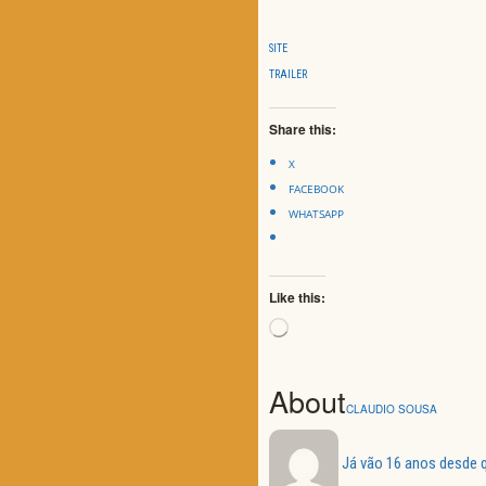
SITE
TRAILER
Share this:
X
FACEBOOK
WHATSAPP
Like this:
Loading…
About
CLAUDIO SOUSA
Já vão 16 anos desde q