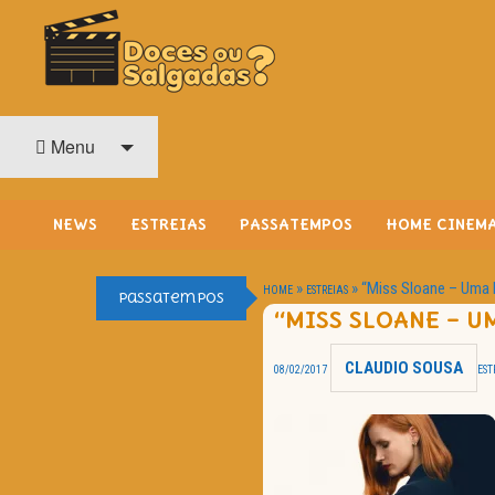
O Cinema? Uma Paixão!!
DOCES OU SALGADAS?
Menu
NEWS
ESTREIAS
PASSATEMPOS
HOME CINEM
»
»
“Miss Sloane – Uma
HOME
ESTREIAS
Passatempos
“MISS SLOANE – 
CLAUDIO SOUSA
08/02/2017
EST