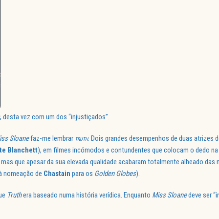
, desta vez com um dos “injustiçados”.
iss Sloane
faz-me lembrar
. Dois grandes desempenhos de duas atrizes 
TRUTH
te Blanchett
), em filmes incómodos e contundentes que colocam o dedo na f
) mas que apesar da sua elevada qualidade acabaram totalmente alheado da
 à nomeação de
Chastain
para os
Golden Globes
).
que
Truth
era baseado numa história verídica. Enquanto
Miss Sloane
deve ser “i