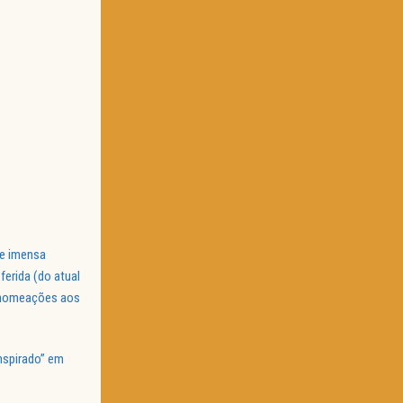
de imensa
erida (do atual
s nomeações aos
nspirado” em