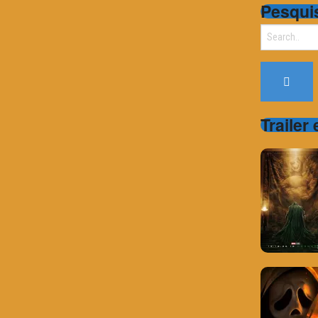
Pesqui
Search
for:
Trailer