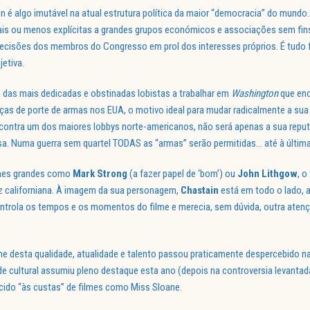
é algo imutável na atual estrutura política da maior “democracia” do mundo
is ou menos explícitas a grandes grupos económicos e associações sem fins
ecisões dos membros do Congresso em prol dos interesses próprios. É tudo f
jetiva.
 das mais dedicadas e obstinadas lobistas a trabalhar em
Washington
que enc
ças de porte de armas nos EUA, o motivo ideal para mudar radicalmente a sua
l contra um dos maiores lobbys norte-americanos, não será apenas a sua reput
a. Numa guerra sem quartel TODAS as “armas” serão permitidas… até à última
omes grandes como
Mark Strong
(a fazer papel de ‘bom’) ou
John Lithgow
, o
iz californiana. À imagem da sua personagem,
Chastain
está em todo o lado, a
ntrola os tempos e os momentos do filme e merecia, sem dúvida, outra atenç
me desta qualidade, atualidade e talento passou praticamente despercebido 
ade cultural assumiu pleno destaque esta ano (depois na controversia levanta
ido “às custas” de filmes como Miss Sloane.