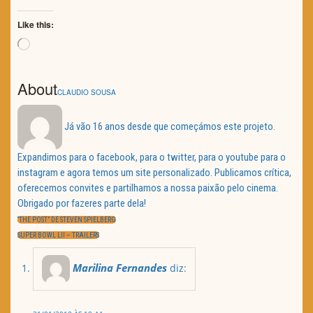
Like this:
Loading…
About
CLAUDIO SOUSA
Já vão 16 anos desde que começámos este projeto.
Expandimos para o facebook, para o twitter, para o youtube para o
instagram e agora temos um site personalizado. Publicamos crítica,
oferecemos convites e partilhamos a nossa paixão pelo cinema.
Obrigado por fazeres parte dela!
Navegação
de
PREVIOUS
“THE POST” DE STEVEN SPIELBERG
artigos
POST:
NEXT
SUPER BOWL LII – TRAILERS
POST:
Marilina Fernandes
diz: