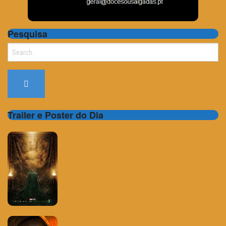
Pesquisa
Search
for:
Trailer e Poster do Dia