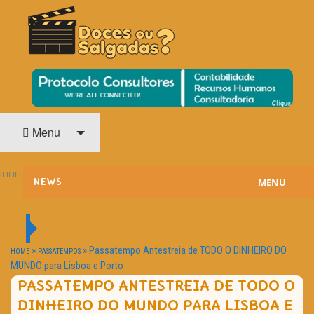
O Cinema? Uma Paixão!!
DOCES OU SALGADAS?
Menu
MENU
NEWS
ESTREIAS
PASSATEMPOS
»
»
Passatempo Antestreia de TODO O DINHEIRO DO
HOME
PASSATEMPOS
MUNDO para Lisboa e Porto
HOME CINEMA
PASSATEMPO ANTESTREIA DE TODO O
DINHEIRO DO MUNDO PARA LISBOA E
NOTA PESSOAL