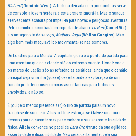
Richard
(
Dominic West
). A fortuna deixada nem por sombras serve
de consolo à jovem herdeira e esta prefere ignorá-la. Mas o sangue
efervescente acabará por impeli-la para novas e perigosas aventuras.
Pelo caminho encontrará um importante aliado,
Lu Ren
(
Daniel Wu
)
e o antagonista de serviço,
Mathias Vogel
(
Walton Goggins
). Mas
algo bem mais maquiavélico movimenta-se nas sombras.
De Londres para o Mundo. A capital inglesa é o ponto de partida para
uma aventura que se extende até ao extremo oriente. Hong Kong e
os mares do Japão são as referências asiáticas, ainda que o cenário
principal seja uma ilha (quase) deserta onde a exploração de um
túmulo pode ter consequências assustadoras para todos os
envolvidos, e não só.
É (ou pelo menos pretende ser) o tiro de partida para um novo
franchise de sucesso. Aliás, o filme esforça-se (talvez um pouco
demais) para o garantir mas pese embora a sua aparente fragilidade
física,
Alicia
convence no papel de
Lara Croft
fruto da sua agilidade,
assertividade e disponibilidade. Não será, certamente, pela sua