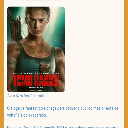
TRAILER DO DIA
Política de Privacidade
Lara Croft
está de volta…
O slogan é fantástico e chega para cativar o público mas o “está de
volta” é algo exagerado.
Primeiro,
Tomb Raider
versão 2018 é, na pratica, aquilo que os norte-