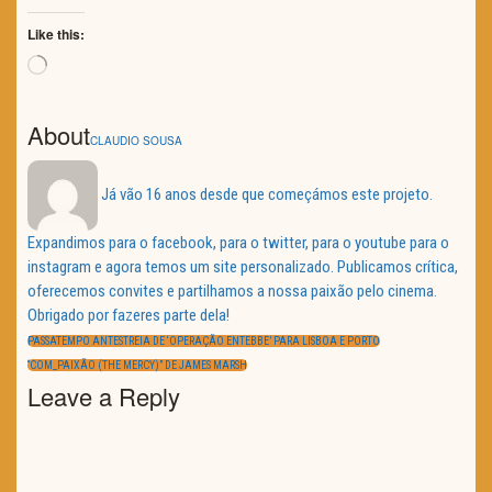
Like this:
Loading…
About
CLAUDIO SOUSA
Já vão 16 anos desde que começámos este projeto.
Expandimos para o facebook, para o twitter, para o youtube para o
instagram e agora temos um site personalizado. Publicamos crítica,
oferecemos convites e partilhamos a nossa paixão pelo cinema.
Obrigado por fazeres parte dela!
Navegação
de
PREVIOUS
PASSATEMPO ANTESTREIA DE ‘OPERAÇÃO ENTEBBE’ PARA LISBOA E PORTO
artigos
POST:
NEXT
“COM_PAIXÃO (THE MERCY)” DE JAMES MARSH
POST:
Leave a Reply