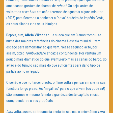
americanos gostam de chamar de
reboot
. Ou seja, antes de
voltarmos a ver
Lara
em ação teremos de aguardar alguns minutos
(30??) para ficarmos a conhecer a “nova” herdeiro do império Croft,
os seus aliados e os seus inimigos.
Depois, sim,
Alicia Vikander
– a sueca que em 3 anos tornou-se
numa das maiores referências do cinema à escala mundial – tem
espaço para demonstrar ao que vem. Nesse segundo acto, por
assim, dizer,
Tomb Raider
é eficaz e contundente. Por ventura um
pouco mais dramático do que aventureiro mas as cenas do barco, do
avião e do túmulo são mais do que suficientes para dar o tipo de
partida ao novo legado.
O senão é que no terceiro acto, o filme volta a pensar em si e na sua
função a longo prazo. As “migalhas” para o que aí vem (ou pode vir!)
são enormes e mesmo ferindo a grandeza deste capítulo inicial,
compreende-se o seu propósito.
Lara
volta, assim, ao trauma da perda do seu pai, o enigmático
Lord