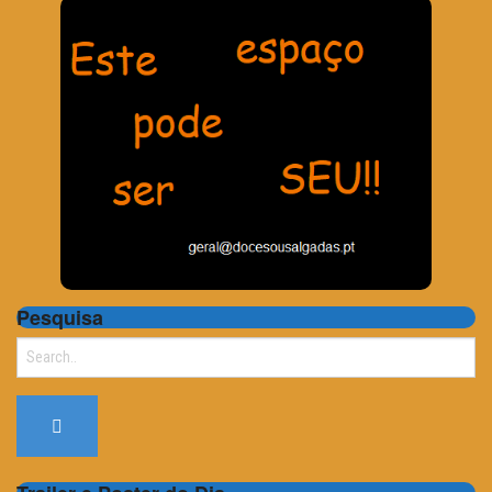
Pesquisa
Search
for: