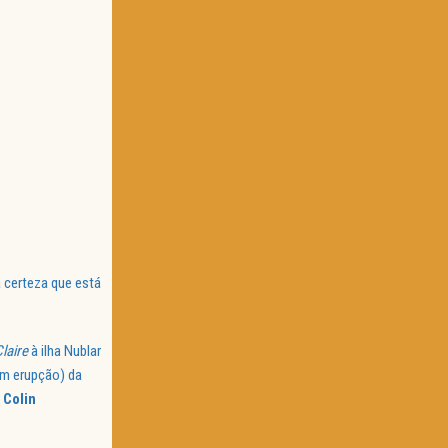
 a certeza que está
laire
à ilha Nublar
em erupção) da
r
Colin