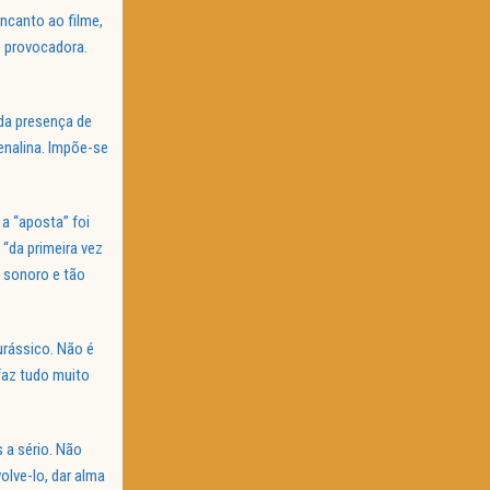
ncanto ao filme,
e provocadora.
 da presença de
enalina. Impõe-se
 a “aposta” foi
“da primeira vez
o sonoro e tão
rássico. Não é
 faz tudo muito
 a sério. Não
olve-lo, dar alma