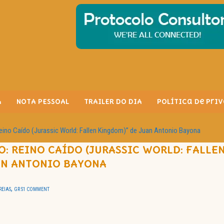
A
NOTA PESSOAL
TRAILER DO DIA
Política de Pri
eino Caído (Jurassic World: Fallen Kingdom)” de Juan Antonio Bayona
: REINO CAÍDO (JURASSIC WORLD: FALLE
AN ANTONIO BAYONA
,
REIAS
GR S
1 COMMENT