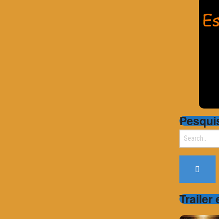
Pesqui
Search
for:
Trailer