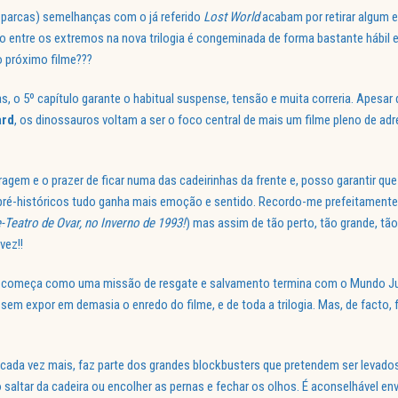
e parcas) semelhanças com o já referido
Lost World
acabam por retirar algum e
ão entre os extremos na nova trilogia é congeminada de forma bastante hábil 
 próximo filme???
s, o 5º capítulo garante o habitual suspense, tensão e muita correria. Apesar
ard
, os dinossauros voltam a ser o foco central de mais um filme pleno de adr
ragem e o prazer de ficar numa das cadeirinhas da frente e, posso garantir que
pré-históricos tudo ganha mais emoção e sentido. Recordo-me prefeitamente 
Teatro de Ovar, no Inverno de 1993!
) mas assim de tão perto, tão grande, tã
vez!!
ue começa como uma missão de resgate e salvamento termina com o Mundo Ju
a sem expor em demasia o enredo do filme, e de toda a trilogia. Mas, de facto,
da vez mais, faz parte dos grandes blockbusters que pretendem ser levados
o saltar da cadeira ou encolher as pernas e fechar os olhos. É aconselhável env