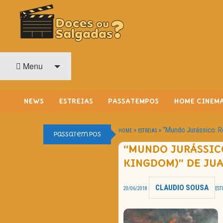
O Cinema? Uma Paixão!!
DOCES OU SALGADAS?
Menu
NEWS
ESTREIAS
PASSATEMPOS
HOME CINEM
»
»
“Mundo Jurássico: R
HOME
ESTREIAS
Passatempos
“MUNDO JURÁSSICO
KINGDOM)” DE JU
CLAUDIO SOUSA
20/06/2018
EST