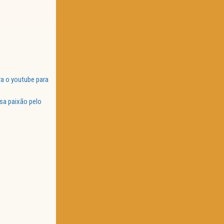
a o youtube para
sa paixão pelo