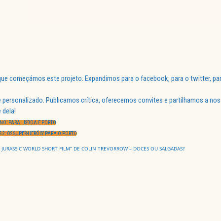
ue começámos este projeto. Expandimos para o facebook, para o twitter, par
 personalizado. Publicamos crítica, oferecemos convites e partilhamos a nos
 dela!
NO’ PARA LISBOA E PORTO
 2: OS SUPER-HERÓIS’ PARA O PORTO
 – JURASSIC WORLD SHORT FILM” DE COLIN TREVORROW – DOCES OU SALGADAS?