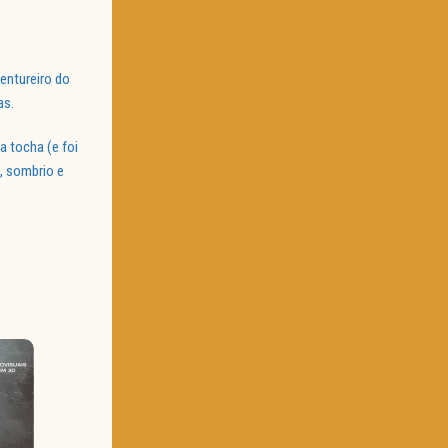
entureiro do
as.
a tocha (e foi
, sombrio e