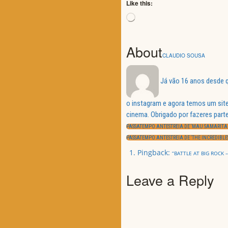
Like this:
Loading…
About
CLAUDIO SOUSA
Já vão 16 anos desde q
o instagram e agora temos um site
Navegação
cinema. Obrigado por fazeres parte
de
PREVIOUS
artigos
PASSATEMPO ANTESTREIA DE ‘MAU SAMARITA
POST:
NEXT
PASSATEMPO ANTESTREIA DE ‘THE INCREDIBLES
POST:
Pingback:
“BATTLE AT BIG ROCK
Leave a Reply