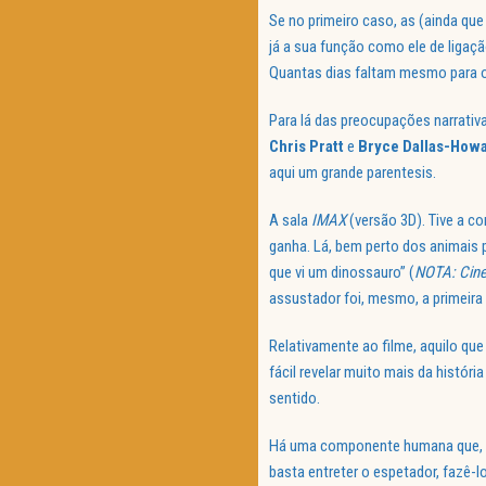
Se no primeiro caso, as (ainda qu
já a sua função como ele de ligaç
Quantas dias faltam mesmo para o
Para lá das preocupações narrativa
Chris Pratt
e
Bryce Dallas-How
aqui um grande parentesis.
A sala
IMAX
(versão 3D). Tive a co
ganha. Lá, bem perto dos animais 
que vi um dinossauro” (
NOTA: Cine-
assustador foi, mesmo, a primeira 
Relativamente ao filme, aquilo q
fácil revelar muito mais da históri
sentido.
Há uma componente humana que, ca
basta entreter o espetador, fazê-l