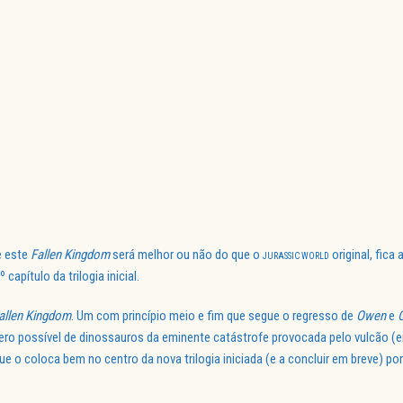
e este
Fallen Kingdom
será melhor ou não do que o
original, fica
JURASSIC WORLD
2º capítulo da trilogia inicial.
allen Kingdom
. Um com princípio meio e fim que segue o regresso de
Owen
e
C
mero possível de dinossauros da eminente catástrofe provocada pelo vulcão (
a que o coloca bem no centro da nova trilogia iniciada (e a concluir em breve) po