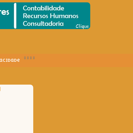
vacidade
N