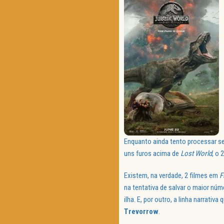
Enquanto ainda tento processar s
uns furos acima de
Lost World
, o 
Existem, na verdade, 2 filmes em
F
na tentativa de salvar o maior nú
ilha. E, por outro, a linha narrativ
Trevorrow
.