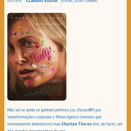
CLAUDIO SOUSA
,
05/07/2018
ESTREIAS
GR D
NO COMMENT
TRAILER DO DIA
Política de Privacidade
Não sei se ainda se ganham prémios (ou
Oscars
®!) por
transformações corporais e filmes ligeiros (mesmo que
intensamente dramáticos) mas
Charlize Theron
tem, de facto, um