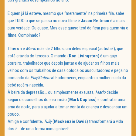
dos grandes desempenhos do ano.
E quem já lá esteve, mesmo que “meramente” na primeira fila, sabe
que TUDO o que se passa no novo filme é
Jason Reitman
é a mais
pura verdade. Ou quase. Mas esse quase terá de ficar para quem viu o
filme. Combinado?
Theron
é
Marlo
mãe de 2 filhos, um deles especial (autista?), que
está grávida do terceiro. O marido (
Ron Livingston
) é um gajo
porreiro, trabalhador que depois jantar e de ajudar os filhos mais
velhos com os trabalhos de casa coloca os auscultadores e pega no
comando da
PlayStation
até adormecer, enquanto a mulher cuida da
bebé recém-nascida.
À beira da depressão… ou simplesmente exausta,
Marlo
decide
seguir os conselhos do seu irmão (
Mark Duplass
) e contratar uma
ama da noite, para a ajudar a tomar conta da criança e descansar um
pouco.
Amiga e confidente,
Tully
(
Mackenzie Davis
) transformará a vida
dos 5… de uma forma inimaginável!