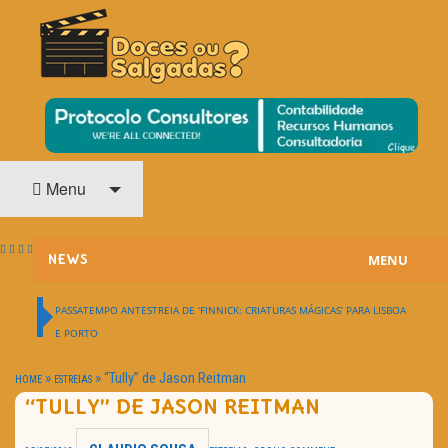
O Cinema? Uma Paixão!!
DOCES OU SALGADAS?
Menu
MENU
NEWS
ESTREIAS
PASSATEMPO ANTESTREIA DE ‘FINNICK: CRIATURAS MÁGICAS’ PARA LISBOA
E PORTO
PASSATEMPOS
»
»
“Tully” de Jason Reitman
HOME
ESTREIAS
HOME CINEMA
“TULLY” DE JASON REITMAN
NOTA PESSOAL