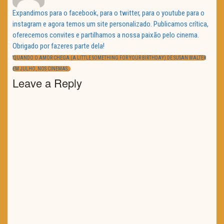
Expandimos para o facebook, para o twitter, para o youtube para o
instagram e agora temos um site personalizado. Publicamos crítica,
oferecemos convites e partilhamos a nossa paixão pelo cinema.
Obrigado por fazeres parte dela!
Navegação
de
PREVIOUS
“QUANDO O AMOR CHEGA (A LITTLE SOMETHING FOR YOUR BIRTHDAY) DE SUSAN WALTER
artigos
POST:
NEXT
EM JULHO, NOS CINEMAS…
POST:
Leave a Reply