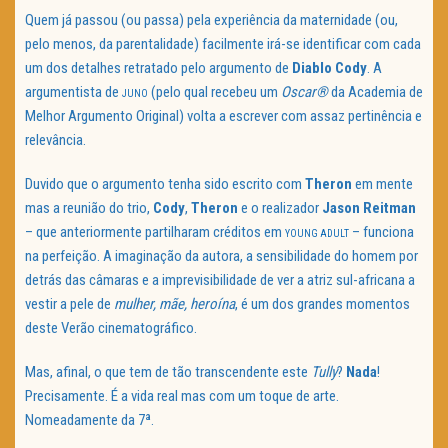
Quem já passou (ou passa) pela experiência da maternidade (ou,
pelo menos, da parentalidade) facilmente irá-se identificar com cada
um dos detalhes retratado pelo argumento de
Diablo Cody
. A
argumentista de
(pelo qual recebeu um
Oscar®
da Academia de
JUNO
Melhor Argumento Original) volta a escrever com assaz pertinência e
relevância.
Duvido que o argumento tenha sido escrito com
Theron
em mente
mas a reunião do trio,
Cody
,
Theron
e o realizador
Jason Reitman
– que anteriormente partilharam créditos em
– funciona
YOUNG ADULT
na perfeição. A imaginação da autora, a sensibilidade do homem por
detrás das câmaras e a imprevisibilidade de ver a atriz sul-africana a
vestir a pele de
mulher, mãe, heroína
, é um dos grandes momentos
deste Verão cinematográfico.
Mas, afinal, o que tem de tão transcendente este
Tully
?
Nada
!
Precisamente. É a vida real mas com um toque de arte.
Nomeadamente da 7ª.