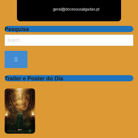
Pesquisa
Search
for:
Trailer e Poster do Dia