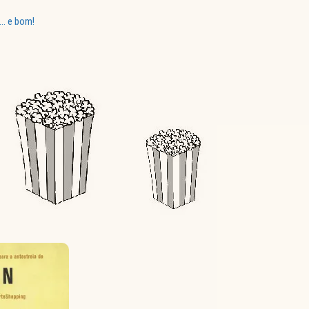
… e bom!