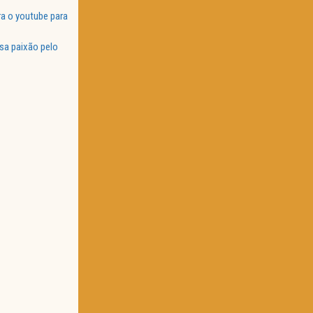
a o youtube para
sa paixão pelo