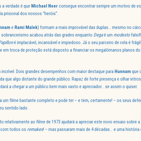
s a verdade é que
Michael Noer
consegue encontrar sempre um motivo de es
a prisional dos nossos “heróis”.
unnam
e
Rami Malek
) formam a mais improvável das duplas… mesmo no cárc
a e sobrancerismo acabou atrás das grades enquanto
Dega
é um
modesto
falsif
Papillon
é implacável, incansável e impiedoso. Já o seu parceiro de cela é frági
e em troca de proteção está disposto a financiar os megalómanos planos do
ia incrível. Dois grandes desempenhos com maior destaque para
Hunnam
que c
da que algo distante do grande público. Rapaz de forte presença e olhar intros
dará a chegar a um público bem mais vasto e apreciador… se assim o quiser.
ido a um filme bastante completo e pode ter – e tem, certamente! – os seus def
u sentido lado.
relativamente ao filme de 1973 ajudará a apreciar este novo ensaio sobre a
e com todos os
remakes
! – mas passaram mais de 4 décadas… e uma história