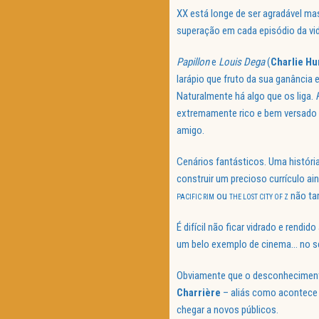
XX está longe de ser agradável ma
superação em cada episódio da vid
Papillon
e
Louis Dega
(
Charlie H
larápio que fruto da sua ganânci
Naturalmente há algo que os liga.
extremamente rico e bem versado 
amigo.
Cenários fantásticos. Uma histór
construir um precioso currículo ain
ou
não tar
PACIFIC RIM
THE LOST CITY OF Z
É difícil não ficar vidrado e rend
um belo exemplo de cinema… no se
Obviamente que o desconhecimento 
Charrière
– aliás como acontec
chegar a novos públicos.