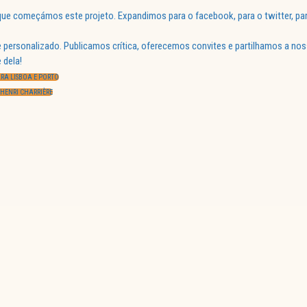
ue começámos este projeto. Expandimos para o facebook, para o twitter, par
 personalizado. Publicamos crítica, oferecemos convites e partilhamos a nos
 dela!
ARA LISBOA E PORTO
 HENRI CHARRIÈRE