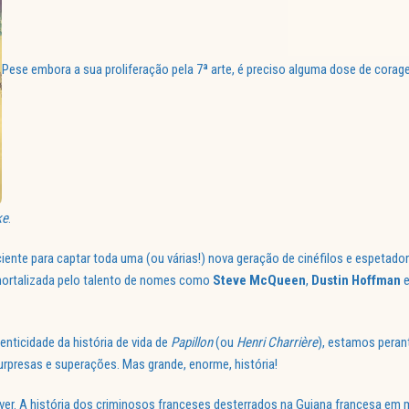
Pese embora a sua proliferação pela 7ª arte, é preciso alguma dose de corag
ke
.
iente para captar toda uma (ou várias!) nova geração de cinéfilos e espeta
imortalizada pelo talento de nomes como
Steve McQueen
,
Dustin Hoffman
nticidade da história de vida de
Papillon
(ou
Henri Charrière
), estamos peran
urpresas e superações. Mas grande, enorme, história!
 ver. A história dos criminosos franceses desterrados na Guiana francesa em