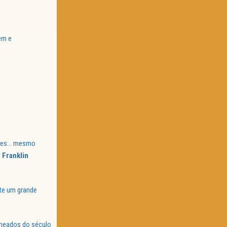
em e
dores… mesmo
e
Franklin
te um grande
 meados do século