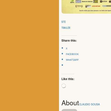
SITE
TRAILER
Share this:
X
FACEBOOK
WHATSAPP
Like this:
Loading…
About
CLAUDIO SOUSA