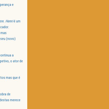
perança e
ere.
Henri
é um
icador.
l mas
 seu (novo)
ontinua a
petivo, o ator de
eitos mas que é
 obra de
 destas merece