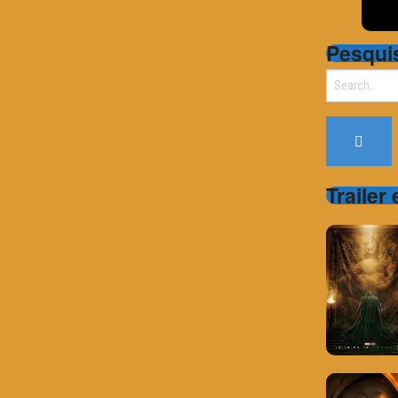
Pesqui
Search
for:
Trailer