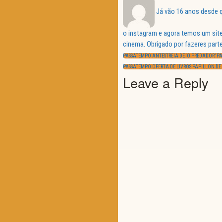
Já vão 16 anos desde q
o instagram e agora temos um site
Navegação
cinema. Obrigado por fazeres parte
de
PREVIOUS
artigos
PASSATEMPO ANTESTREIA DE ‘O PREDADOR’ P
POST:
NEXT
PASSATEMPO OFERTA DE LIVROS PAPILLON DE
POST:
Leave a Reply