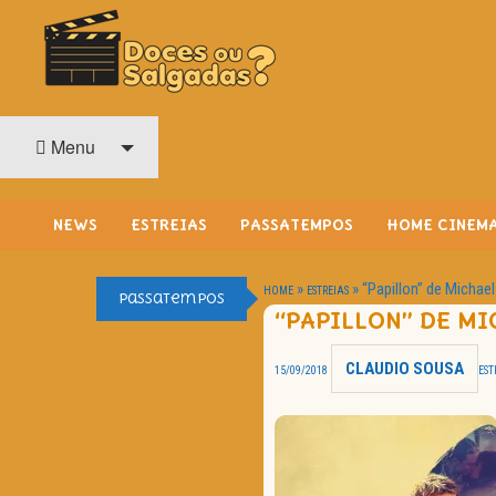
O Cinema? Uma Paixão!!
DOCES OU SALGADAS?
Menu
NEWS
ESTREIAS
PASSATEMPOS
HOME CINEM
»
»
“Papillon” de Michae
HOME
ESTREIAS
Passatempos
“PAPILLON” DE MI
CLAUDIO SOUSA
15/09/2018
EST