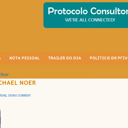
A
NOTA PESSOAL
TRAILER DO DIA
Política de Pri
l Noer
CHAEL NOER
,
REIAS
GR S
NO COMMENT