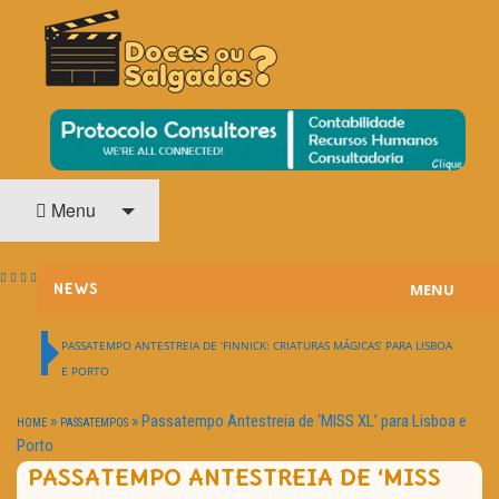
O Cinema? Uma Paixão!!
DOCES OU SALGADAS?
Menu
MENU
NEWS
ESTREIAS
PASSATEMPO ANTESTREIA DE ‘FINNICK: CRIATURAS MÁGICAS’ PARA LISBOA
E PORTO
PASSATEMPOS
»
»
Passatempo Antestreia de ‘MISS XL’ para Lisboa e
HOME
PASSATEMPOS
HOME CINEMA
Porto
PASSATEMPO ANTESTREIA DE ‘MISS
NOTA PESSOAL