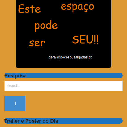
Pesquisa
Search
for:
Trailer e Poster do Dia