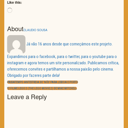
Like this:
Loading…
About
CLAUDIO SOUSA
Já vão 16 anos desde que começámos este projeto.
Expandimos para o facebook, para o twitter, para o youtube para o
instagram e agora temos um site personalizado. Publicamos crítica,
oferecemos convites e partilhamos a nossa paixão pelo cinema.
Obrigado por fazeres parte dela!
Navegação
de
PREVIOUS
PASSATEMPO ANTESTREIA DE ‘NÓS’ PARA LISBOA E PORTO
artigos
POST:
NEXT
“O FILME LEGO 2 (THE LEGO MOVIE 2) DE MIKE MITCHELL
POST:
Leave a Reply