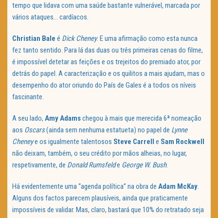
tempo que lidava com uma saúde bastante vulnerável, marcada por
vários ataques… cardíacos.
Christian Bale
é
Dick Cheney
. E uma afirmação como esta nunca
fez tanto sentido. Para lá das duas ou três primeiras cenas do filme,
é impossível detetar as feições e os trejeitos do premiado ator, por
detrás do papel. A caracterização e os quilitos a mais ajudam, mas o
desempenho do ator oriundo do País de Gales é a todos os níveis
fascinante.
A seu lado,
Amy Adams
chegou à mais que merecida 6ª nomeação
aos
Oscars
(ainda sem nenhuma estatueta) no papel de
Lynne
Cheney
e os igualmente talentosos
Steve Carrell
e
Sam Rockwell
não deixam, também, o seu crédito por mãos alheias, no lugar,
respetivamente, de
Donald Rumsfeld
e
George W. Bush
.
Há evidentemente uma “agenda política” na obra de
Adam McKay
.
Alguns dos factos parecem plausíveis, ainda que praticamente
impossíveis de validar. Mas, claro, bastará que 10% do retratado seja