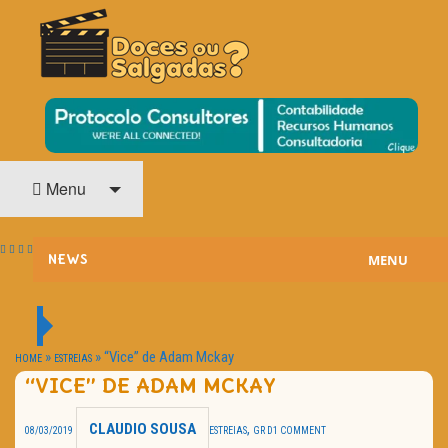
O Cinema? Uma Paixão!!
DOCES OU SALGADAS?
Menu
MENU
NEWS
ESTREIAS
PASSATEMPOS
»
»
“Vice” de Adam Mckay
HOME
ESTREIAS
“VICE” DE ADAM MCKAY
HOME CINEMA
CLAUDIO SOUSA
,
08/03/2019
ESTREIAS
GR D
1 COMMENT
NOTA PESSOAL