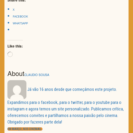
Share this:
X
FACEBOOK
WHATSAPP
Like this:
Loading…
About
CLAUDIO SOUSA
Já vão 16 anos desde que começámos este projeto.
Expandimos para o facebook, para o twitter, para o youtube para o
instagram e agora temos um site personalizado. Publicamos crítica,
oferecemos convites e partilhamos a nossa paixão pelo cinema.
Obrigado por fazeres parte dela!
Navegação
de
PREVIOUS
EM MARÇO, NOS CINEMAS…
POST: