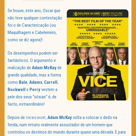
TRAILER DO DIA
Se houve, este ano, Oscar que
não teve qualquer contestação
Política de Privacidade
foi o de Caracterização (ou
Maquilhagem e Cabeleireiro,
como se diz agora)!.
Os desempenhos podem ser
fantásticos. O argumento e
realização de
Adam McKay
de
grande qualidade, mas a forma
como
Bale
,
Adams
,
Carrell
,
Rockwell
e
Perry
vestem a
pele dos seus “sósias” é, de
facto, extraordinário!
Depois de
,
Adam McKay
volta a colocar o dedo na
THE BIG SHORT
ferida, num retrato realmente assustador de um homem que
controlou os destinos do mundo durante quase uma década. E para