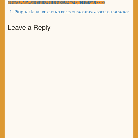
artigos
NEXT
“SE ESTA RUA FALASSE (IF BEALE STREET COULD TALK)” DE BARRY JENKINS
POST:
Pingback:
10+ DE 2019 NO DOCES OU SALGADAS? – DOCES OU SALGADAS?
Leave a Reply