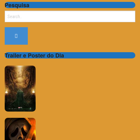
Pesquisa
Search
for:
Trailer e Poster do Dia