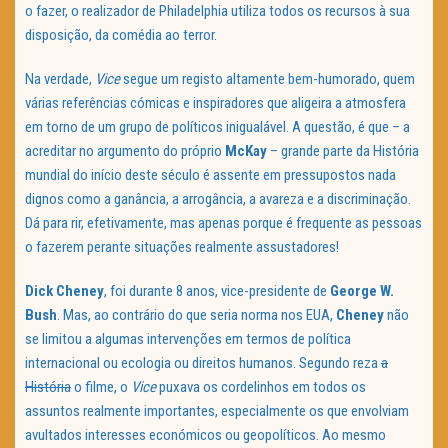
o fazer, o realizador de Philadelphia utiliza todos os recursos à sua
disposição, da comédia ao terror.
Na verdade,
Vice
segue um registo altamente bem-humorado, quem
várias referências cómicas e inspiradores que aligeira a atmosfera
em torno de um grupo de políticos inigualável. A questão, é que – a
acreditar no argumento do próprio
McKay
– grande parte da História
mundial do início deste século é assente em pressupostos nada
dignos como a ganância, a arrogância, a avareza e a discriminação.
Dá para rir, efetivamente, mas apenas porque é frequente as pessoas
o fazerem perante situações realmente assustadores!
Dick Cheney
, foi durante 8 anos, vice-presidente de
George W.
Bush
. Mas, ao contrário do que seria norma nos EUA,
Cheney
não
se limitou a algumas intervenções em termos de política
internacional ou ecologia ou direitos humanos. Segundo reza
a
História
o filme, o
Vice
puxava os cordelinhos em todos os
assuntos realmente importantes, especialmente os que envolviam
avultados interesses económicos ou geopolíticos. Ao mesmo