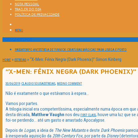
NOTA PESSOAL
TRAILER DO DIA
POLÍTICA DE PRIVACIDADE
MENU
Passatempos
PASSATEMPO ANTESTREIA DE ‘FINNICK: CRIATURAS MÁGICAS’ PARA LISBOA E PORTO
»
»
“X-Men: Fénix Negra (Dark Phoenix)” Simon Kinberg
HOME
ESTREIAS
“X-MEN: FÉNIX NEGRA (DARK PHOENIX)”
,
30/06/2019
CLAUDIO SOUSA
ESTREIAS
MED
NO COMMENT
Não é exatamente o que estávamos à espera…
Vamos por partes.
A trilogia inicial era competentíssima, especialmente numa época em que
desta década,
Matthew Vaughn
nos deu
, houve uma luz que se 
FIRST CLASS
foi-se perdendo… até um gasto e arrastado Apocalypse.
Depois de
Logan
, a ideia de
The New Mutants
e deste
Dark Phoenix
parecia
à inesperada aquisição da
20th Century Fox
, por parte da
Disney
(detentora