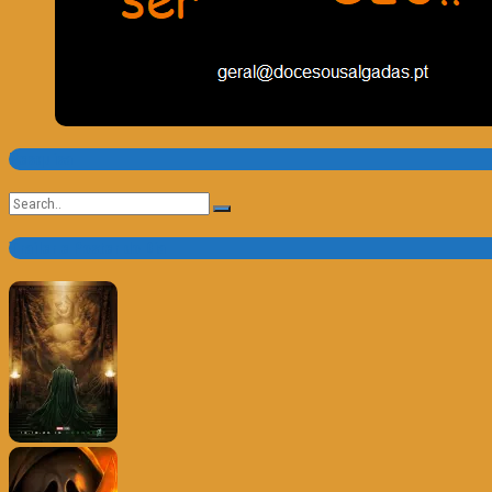
Pesquisa
Search
for:
Trailer e Poster do Dia