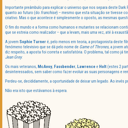
Importante preâmbulo para explicar o universo que nos separa deste Dark 
quanto ao futuro (do
franchise
) – mesmo que esta situação se tivesse co
criativo. Mas o que acontece é simplesmente o oposto, as mesmas ques
O fim do mundo e a forma como humanos e mutantes se relacionam conti
que se estreia como realizador – que a levam, mais uma vez, até à exaustã
A jovem
Sophie Turner
é, pelo menos em teoria, a protagonista deste fi
fenómeno televisivo que se dá pelo nome de
Game of Thrones
, a jovem a
diz respeito, a aposta foi correta e satisfatória. O problema, tal como já 
Jean Grey
.
Os mais veteranos,
McAvoy
,
Fassbender
,
Lawrence
e
Holt
(estes 2 par
desinteressados, sem saber como fazer evoluir as suas personagens e rent
Perdeu-se, decididamente, a oportunidade de deixar um legado. Ao invés 
Não era isto que estávamos à espera.