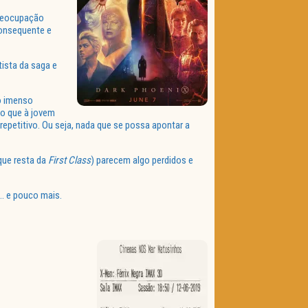
preocupação
consequente e
ista da saga e
do imenso
no que à jovem
 repetitivo. Ou seja, nada que se possa apontar a
que resta da
First Class
) parecem algo perdidos e
… e pouco mais.