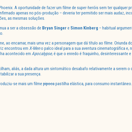
Phoenix. A oportunidade de fazer um filme de super-heróis sem ter qualquer 
nfirmado apenas no pós-produção – deveria ter permitido ser mais audaz, in
tões, as mesmas soluções.
nua a ser a obsessão de
Bryan Singer
e
Simon Kinberg
– habitual argument
o.
lme, ao encarnar, mais uma vez a personagem que dá título ao filme. Oriunda 
triz encontrou em
X-Men
o palco ideal para a sua aventura cinematográfica e, 
tinha acontecido em
Apocalypse
, é que o enredo é fraquinho, desinteressante e
tilham, aliás, a dada altura um sintomático desabafo relativamente a serem o 
abilizar a sua presença.
produziu-se mais um filme
pipoca
pastilha elástica, para consumo instantâneo