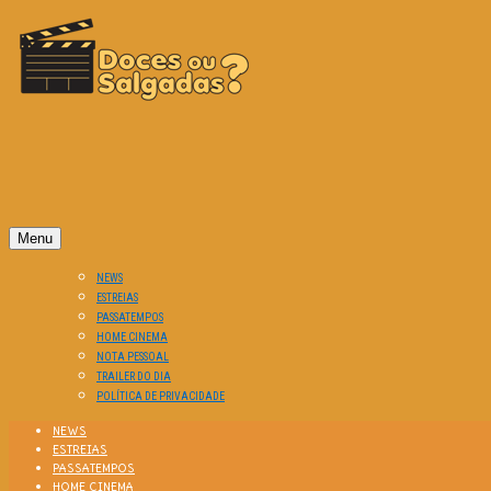
O Cinema? Uma Paixão!!
DOCES OU SALGADAS?
Menu
NEWS
ESTREIAS
PASSATEMPOS
HOME CINEMA
NOTA PESSOAL
TRAILER DO DIA
POLÍTICA DE PRIVACIDADE
NEWS
ESTREIAS
PASSATEMPOS
HOME CINEMA