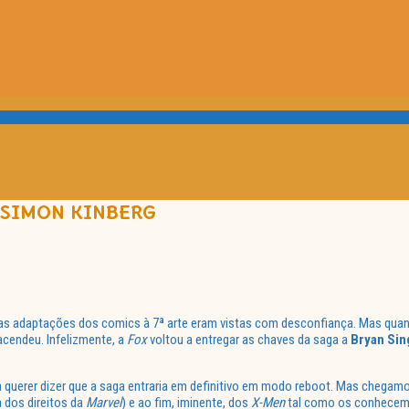
 SIMON KINBERG
 as adaptações dos comics à 7ª arte eram vistas com desconfiança. Mas quan
acendeu. Infelizmente, a
Fox
voltou a entregar as chaves da saga a
Bryan Sin
 querer dizer que a saga entraria em definitivo em modo reboot. Mas chegam
 dos direitos da
Marvel
) e ao fim, iminente, dos
X-Men
tal como os conhecem