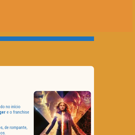
do no início
ger
e o franchise
os, de rompante,
os.