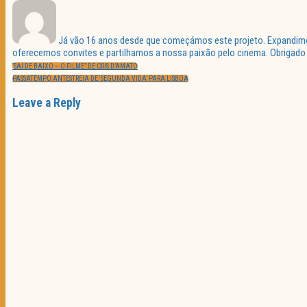
Já vão 16 anos desde que começámos este projeto. Expandimos 
oferecemos convites e partilhamos a nossa paixão pelo cinema. Obrigado p
Navegação
PREVIOUS
de
“SAI DE BAIXO – O FILME” DE CRIS D’AMATO
POST:
artigos
NEXT
PASSATEMPO ANTESTREIA DE ‘SEGUNDA VIDA’ PARA LISBOA
POST:
Leave a Reply