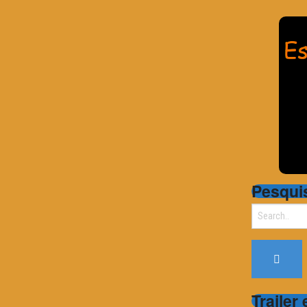
Pesqui
Search
for:
Trailer