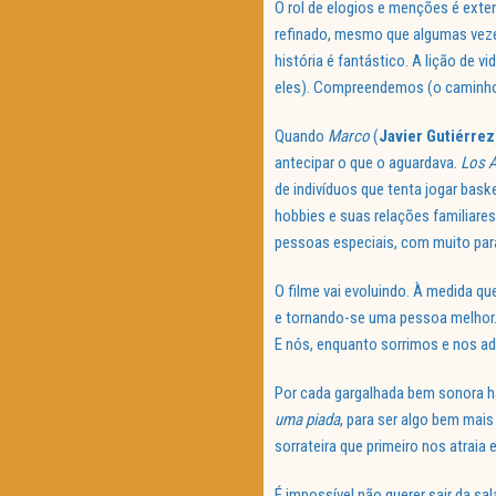
O rol de elogios e menções é ext
refinado, mesmo que algumas veze
história é fantástico. A lição de 
eles). Compreendemos (o caminho 
Quando
Marco
(
Javier Gutiérrez
antecipar o que o aguardava.
Los 
de indivíduos que tenta jogar bask
hobbies e suas relações familiares
pessoas especiais, com muito para
O filme vai evoluindo. À medida q
e tornando-se uma pessoa melhor
E nós, enquanto sorrimos e nos a
Por cada gargalhada bem sonora há
uma piada
, para ser algo bem mai
sorrateira que primeiro nos atraia
É impossível não querer sair da s