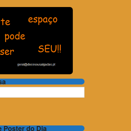
sa
 e Poster do Dia