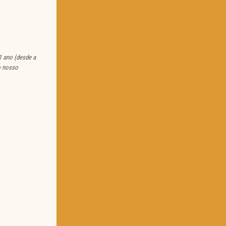
1 ano (desde a
o nosso