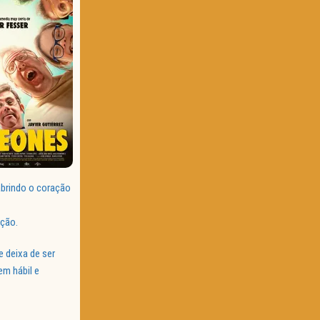
abrindo o coração
ação.
 deixa de ser
em hábil e