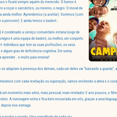
enso e ficará sempre aquém do merecido. O humor é
s a roçar o sarcástico, ou mesmo, o negro. O moral da
vida ainda melhor. Aprendemos (a aceitar). Sorrimos (com
a percorrer). E ainda temos o basket…
) é condenado a serviço comunitário estaria longe de
Amigos
é uma equipa de basket, ou melhor, um conjunto
et. Indivíduos que tem as suas profissões, os seus
 e algum grau de deficiência cognitiva. Em suma,
 aprender… e muito para ensinar!
ue se adaptam à presença dos demais, cada um deles vai “baixando a guarda”, 
.
dmiramos com cada revelação ou superação, vamos enchendo a alma e o cor
 um momento mais sério, mais pessoal, mais revelador. E aos poucos, o filme
s sério. A mensagem entra e fica bem incrustada em nós, graças a uma linguag
 e depois nos esmaga.
ala e mudar o mundo. Uma gargalhada de cada vez.