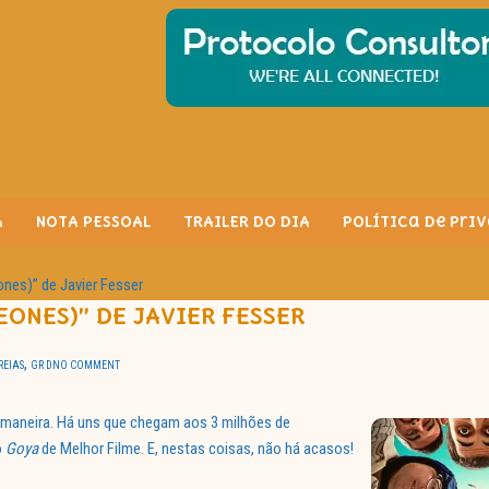
A
NOTA PESSOAL
TRAILER DO DIA
Política de Pri
es)” de Javier Fesser
ONES)” DE JAVIER FESSER
,
REIAS
GR D
NO COMMENT
maneira. Há uns que chegam aos 3 milhões de
o
Goya
de Melhor Filme. E, nestas coisas, não há acasos!