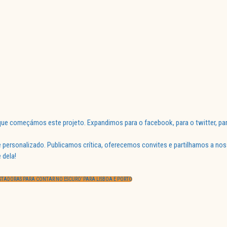
ue começámos este projeto. Expandimos para o facebook, para o twitter, par
 personalizado. Publicamos crítica, oferecemos convites e partilhamos a nos
 dela!
USTADORAS PARA CONTAR NO ESCURO’ PARA LISBOA E PORTO