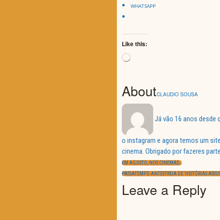
WHATSAPP
Like this:
Loading…
About
CLAUDIO SOUSA
Já vão 16 anos desde q
o instagram e agora temos um site
Navegação
cinema. Obrigado por fazeres parte
de
PREVIOUS
artigos
EM AGOSTO, NOS CINEMAS…
POST:
NEXT
PASSATEMPO ANTESTREIA DE ‘HISTÓRIAS ASS
POST:
Leave a Reply