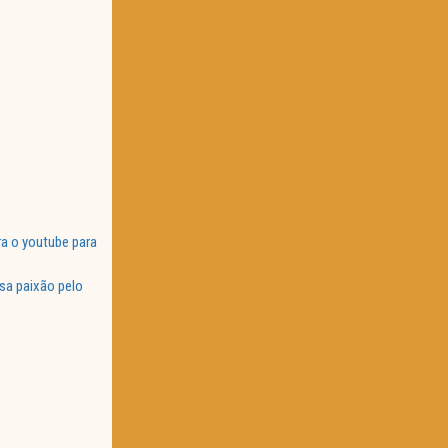
a o youtube para
sa paixão pelo