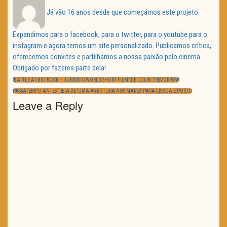
Já vão 16 anos desde que começámos este projeto.
Expandimos para o facebook, para o twitter, para o youtube para o
instagram e agora temos um site personalizado. Publicamos crítica,
oferecemos convites e partilhamos a nossa paixão pelo cinema.
Obrigado por fazeres parte dela!
Navegação
de
PREVIOUS
“BATTLE AT BIG ROCK – JURASSIC WORLD SHORT FILM” DE COLIN TREVORROW
artigos
POST:
NEXT
PASSATEMPO ANTESTREIA DE ‘UMA AVENTURA NOS MARES’ PARA LISBOA E PORTO
POST:
Leave a Reply