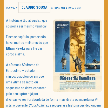
CLAUDIO SOUSA
,
TRAILER DO DIA
16/09/2019
ESTREIAS
MED D
NO COMMENT
Política de Privacidade
A história é tão absurda… que
só podia ser mesmo verídica!
E nesse capítulo, parece não
haver muitos melhores do que
Ethan Hawke
para lhe dar
corpo e alma.
A afamada Síndrome de
Estocolmo – estado
clínico/psicológico em que
uma vítima de rapto ou
sequestro se deixa encantar
pelo seu raptor – já por
diversas vezes foi abordada de forma mais direta ou indireta na 7ª
arte, o que este
Stockholm
faz é recuperar a história que deu origem