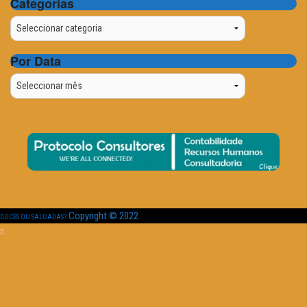
Categorias
Categorias
Por Data
Por
Data
Copyright © 2022
DOCES OU SALGADAS?