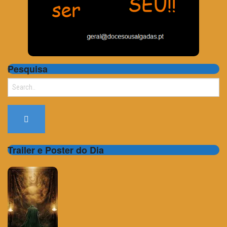
Pesquisa
Search
for:
Trailer e Poster do Dia