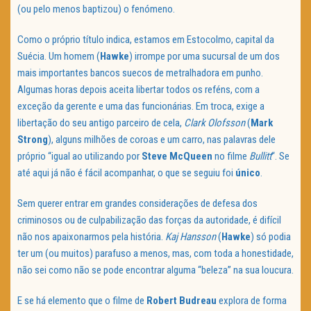
(ou pelo menos baptizou) o fenómeno.
Como o próprio título indica, estamos em Estocolmo, capital da
Suécia. Um homem (
Hawke
) irrompe por uma sucursal de um dos
mais importantes bancos suecos de metralhadora em punho.
Algumas horas depois aceita libertar todos os reféns, com a
exceção da gerente e uma das funcionárias. Em troca, exige a
libertação do seu antigo parceiro de cela,
Clark Olofsson
(
Mark
Strong
), alguns milhões de coroas e um carro, nas palavras dele
próprio “igual ao utilizando por
Steve McQueen
no filme
Bullitt
“. Se
até aqui já não é fácil acompanhar, o que se seguiu foi
único
.
Sem querer entrar em grandes considerações de defesa dos
criminosos ou de culpabilização das forças da autoridade, é difícil
não nos apaixonarmos pela história.
Kaj Hansson
(
Hawke
) só podia
ter um (ou muitos) parafuso a menos, mas, com toda a honestidade,
não sei como não se pode encontrar alguma “beleza” na sua loucura.
E se há elemento que o filme de
Robert Budreau
explora de forma