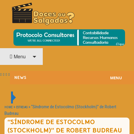
O Cinema? Uma Paixão!!
DOCES OU SALGADAS?
Menu
MENU
NEWS
ESTREIAS
PASSATEMPOS
»
»
“Síndrome de Estocolmo (Stockholm)” de Robert
HOME
ESTREIAS
Budreau
HOME CINEMA
“SÍNDROME DE ESTOCOLMO
(STOCKHOLM)” DE ROBERT BUDREAU
NOTA PESSOAL