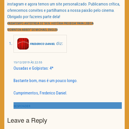
instagram e agora temos um site personalizado. Publicamos crítica,
oferecemos convites e partilhamos a nossa paixão pelo cinema.
Obrigado por fazeres parte dela!
Navegação
de
PREVIOUS
PASSATEMPO ANTESTREIA DE ‘SKIN: HISTÓRIA PROIBIDA’ PARA LISBOA
artigos
POST:
NEXT
“DOWNTON ABBEY” DE MICHAEL ENGLER
POST:
diz:
FREDERICO DANIEL
15/12/2019 ÀS 22:55
Ousadas e Golpistas: 4*
Bastante bom, mas é um pouco longo.
Cumprimentos, Frederico Daniel.
RESPONDER
Leave a Reply