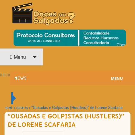
O Cinema? Uma Paixão!!
DOCES OU SALGADAS?
Menu
MENU
NEWS
ESTREIAS
PASSATEMPOS
»
»
“Ousadas e Golpistas (Hustlers)” de Lorene Scafaria
HOME
ESTREIAS
“OUSADAS E GOLPISTAS (HUSTLERS)”
HOME CINEMA
DE LORENE SCAFARIA
NOTA PESSOAL