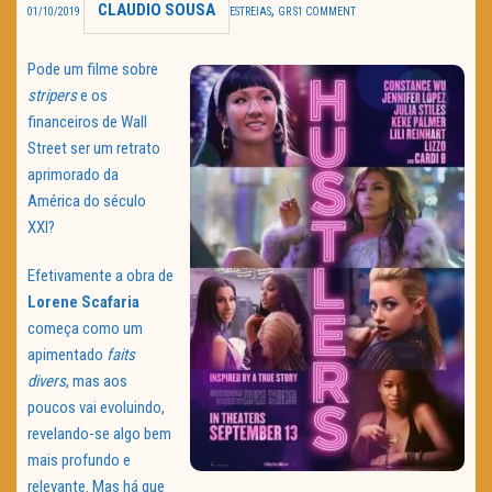
CLAUDIO SOUSA
,
01/10/2019
ESTREIAS
GR S
1 COMMENT
TRAILER DO DIA
Pode um filme sobre
Política de Privacidade
stripers
e os
financeiros de Wall
Street ser um retrato
aprimorado da
América do século
XXI?
Efetivamente a obra de
Lorene Scafaria
começa como um
apimentado
faits
divers
, mas aos
poucos vai evoluindo,
revelando-se algo bem
mais profundo e
relevante. Mas há que