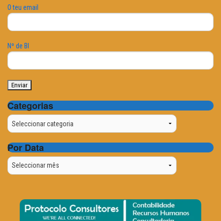
O teu email
Nº de BI
Categorias
Categorias
Por Data
Por
Data