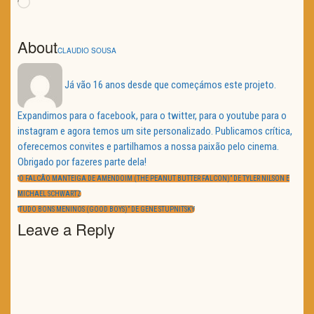
Loading…
About
CLAUDIO SOUSA
Já vão 16 anos desde que começámos este projeto.
Expandimos para o facebook, para o twitter, para o youtube para o
instagram e agora temos um site personalizado. Publicamos crítica,
oferecemos convites e partilhamos a nossa paixão pelo cinema.
Obrigado por fazeres parte dela!
Navegação
de
PREVIOUS
“O FALCÃO MANTEIGA DE AMENDOIM (THE PEANUT BUTTER FALCON)” DE TYLER NILSON E
artigos
POST:
MICHAEL SCHWARTZ
NEXT
“TUDO BONS MENINOS (GOOD BOYS)” DE GENE STUPNITSKY
POST:
Leave a Reply