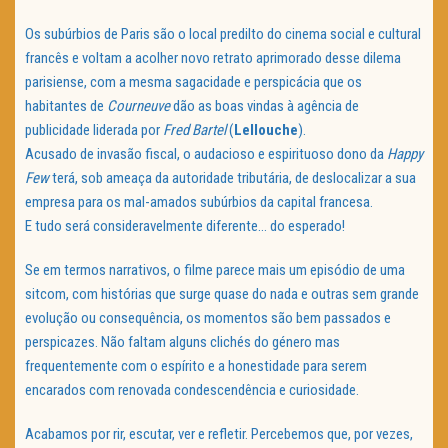
Os subúrbios de Paris são o local predilto do cinema social e cultural
francês e voltam a acolher novo retrato aprimorado desse dilema
parisiense, com a mesma sagacidade e perspicácia que os
habitantes de
Courneuve
dão as boas vindas à agência de
publicidade liderada por
Fred Bartel
(
Lellouche
).
Acusado de invasão fiscal, o audacioso e espirituoso dono da
Happy
Few
terá, sob ameaça da autoridade tributária, de deslocalizar a sua
empresa para os mal-amados subúrbios da capital francesa.
E tudo será consideravelmente diferente… do esperado!
Se em termos narrativos, o filme parece mais um episódio de uma
sitcom, com histórias que surge quase do nada e outras sem grande
evolução ou consequência, os momentos são bem passados e
perspicazes. Não faltam alguns clichés do género mas
frequentemente com o espírito e a honestidade para serem
encarados com renovada condescendência e curiosidade.
Acabamos por rir, escutar, ver e refletir. Percebemos que, por vezes,