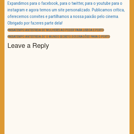
Expandimos para o facebook, para o twitter, para o youtube para o
instagram e agora temos um site personalizado. Publicamos crítica,
oferecemos convites e partilhamos a nossa paixão pelo cinema.
Obrigado por fazeres parte dela!
Navegação
de
PREVIOUS
PASSATEMPO ANTESTREIA DE ‘MULHERES AO PODER’ PARA LISBOA E PORTO
artigos
POST:
NEXT
PASSATEMPO ANTESTREIA DE ‘O MUNDO SECRETO DOS DRAGÕES’ PARA O PORTO
POST:
Leave a Reply