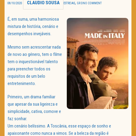
CLAUDIO SOUSA
,
08/10/2020
ESTREIAS
GR D
NO COMMENT
TRAILER DO DIA
É, em suma, uma harmoniosa
Política de Privacidade
mistura de história, cenário e
desempenhos invejáveis.
Mesmo sem acrescentar nada
de novo ao género, tem o filme
tem o inquestionável talento
para preencher todos os
requisitos de um belo
entretenimento.
Primeiro, um drama familiar
que apesar da sua ligeireza e
simplicidade, cativa, comove e
faz sonhar.
Um cenário belíssimo. A Toscânia, esse espaço de sonho e
apaixonante como nunca a vimos. Se a beleza da região é