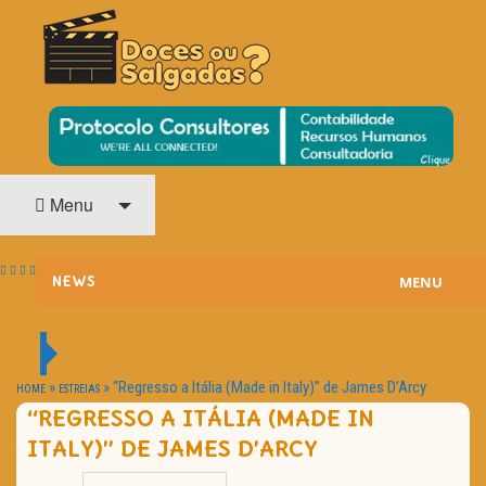
O Cinema? Uma Paixão!!
DOCES OU SALGADAS?
Menu
MENU
NEWS
ESTREIAS
PASSATEMPOS
»
»
“Regresso a Itália (Made in Italy)” de James D’Arcy
HOME
ESTREIAS
“REGRESSO A ITÁLIA (MADE IN
HOME CINEMA
ITALY)” DE JAMES D’ARCY
NOTA PESSOAL