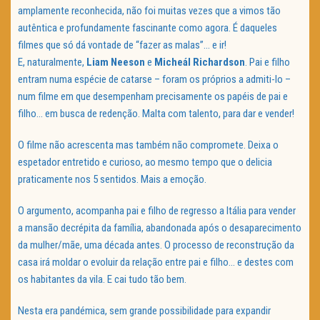
amplamente reconhecida, não foi muitas vezes que a vimos tão
autêntica e profundamente fascinante como agora. É daqueles
filmes que só dá vontade de “fazer as malas”… e ir!
E, naturalmente,
Liam Neeson
e
Micheál Richardson
. Pai e filho
entram numa espécie de catarse – foram os próprios a admiti-lo –
num filme em que desempenham precisamente os papéis de pai e
filho… em busca de redenção. Malta com talento, para dar e vender!
O filme não acrescenta mas também não compromete. Deixa o
espetador entretido e curioso, ao mesmo tempo que o delicia
praticamente nos 5 sentidos. Mais a emoção.
O argumento, acompanha pai e filho de regresso a Itália para vender
a mansão decrépita da família, abandonada após o desaparecimento
da mulher/mãe, uma década antes. O processo de reconstrução da
casa irá moldar o evoluir da relação entre pai e filho… e destes com
os habitantes da vila. E cai tudo tão bem.
Nesta era pandémica, sem grande possibilidade para expandir