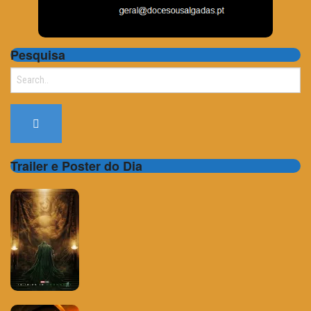
Pesquisa
Search
for:
Trailer e Poster do Dia