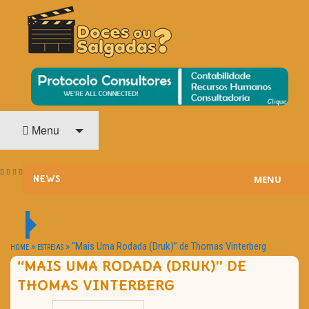
O Cinema? Uma Paixão!!
DOCES OU SALGADAS?
Menu
MENU
NEWS
ESTREIAS
PASSATEMPOS
»
»
“Mais Uma Rodada (Druk)” de Thomas Vinterberg
HOME
ESTREIAS
“MAIS UMA RODADA (DRUK)” DE
HOME CINEMA
THOMAS VINTERBERG
NOTA PESSOAL