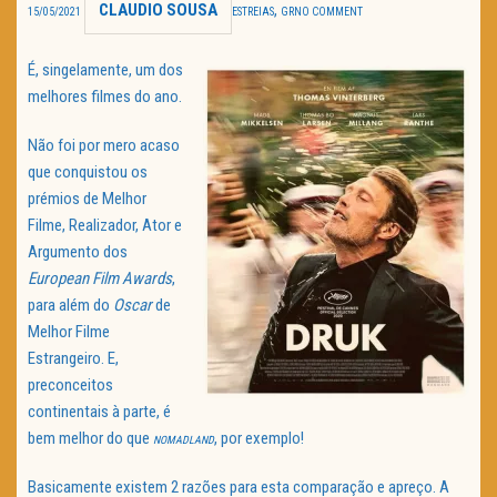
CLAUDIO SOUSA
,
15/05/2021
ESTREIAS
GR
NO COMMENT
TRAILER DO DIA
É, singelamente, um dos
Política de Privacidade
melhores filmes do ano.
Não foi por mero acaso
que conquistou os
prémios de Melhor
Filme, Realizador, Ator e
Argumento dos
European Film Awards
,
para além do
Oscar
de
Melhor Filme
Estrangeiro. E,
preconceitos
continentais à parte, é
bem melhor do que
, por exemplo!
NOMADLAND
Basicamente existem 2 razões para esta comparação e apreço. A