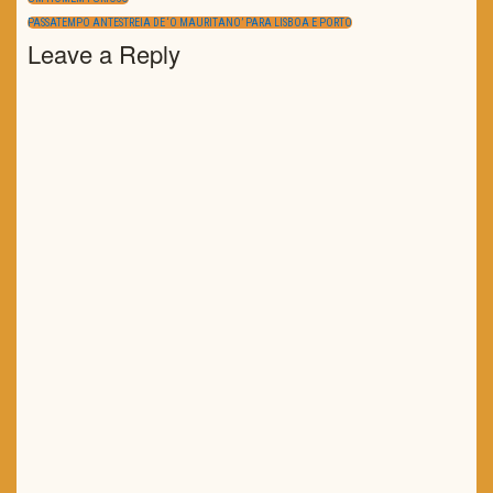
de
artigos
POST:
NEXT
PASSATEMPO ANTESTREIA DE ‘O MAURITANO’ PARA LISBOA E PORTO
POST:
Leave a Reply