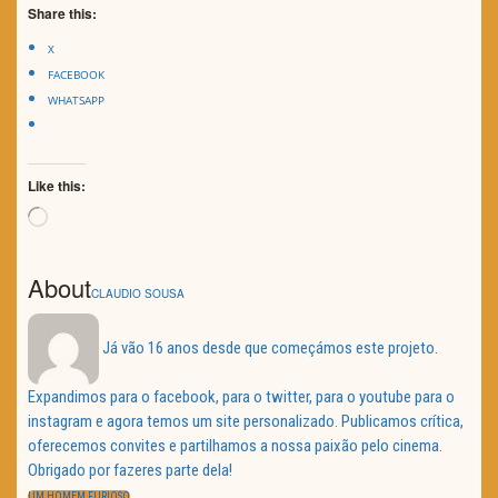
Share this:
X
FACEBOOK
WHATSAPP
Like this:
Loading…
About
CLAUDIO SOUSA
Já vão 16 anos desde que começámos este projeto.
Expandimos para o facebook, para o twitter, para o youtube para o
instagram e agora temos um site personalizado. Publicamos crítica,
oferecemos convites e partilhamos a nossa paixão pelo cinema.
Obrigado por fazeres parte dela!
Navegação
PREVIOUS
UM HOMEM FURIOSO