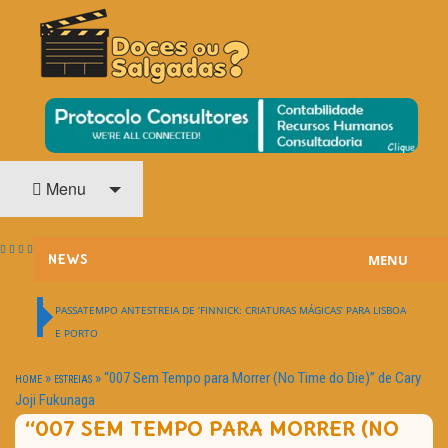
O Cinema? Uma Paixão!!
DOCES OU SALGADAS?
Menu
MENU
NEWS
ESTREIAS
PASSATEMPO ANTESTREIA DE ‘FINNICK: CRIATURAS MÁGICAS’ PARA LISBOA
E PORTO
PASSATEMPOS
»
»
“007 Sem Tempo para Morrer (No Time do Die)” de Cary
HOME
ESTREIAS
HOME CINEMA
Joji Fukunaga
“007 SEM TEMPO PARA MORRER (NO
NOTA PESSOAL