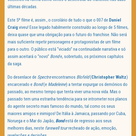
últimas décadas.
Este 5º filme é, assim , o corolário de tudo o que o 007 de
Daniel
Craig
viveu! Esse legado habilmente construído ao longo de 5 filmes,
deixa quase que uma obrigação para o futuro do franchise. Não será
mais suficiente repetir personagens e protagonistas de um filme
para o outro. O público está “viciado” na continuidade narrativa e só
assim aceitará o “novo”
Bond
e, sobretudo, os próximos capítulos
da saga.
Do desenlace de
Spectre
encontramos
Blofeld
(
Christopher Waltz
)
encarcerado e
Bond
(e
Madeleine
) a tentar expurgar os demónios do
passado, ao mesmo tempo que tenta viver uma nova vida. Mas o
passado tem uma estranha tendência para se intrometer nos planos
do agente secreto mais famoso do mundo, tal como os seus
maiores amigos e inimigos! De Itália à Jamaica, passando por Cuba,
Noruega e o Mar do Japão,
Bond
está de regresso aos seus
melhores dias, neste
farewell tour
recheado de ação, emoção,
revelações e decisões.