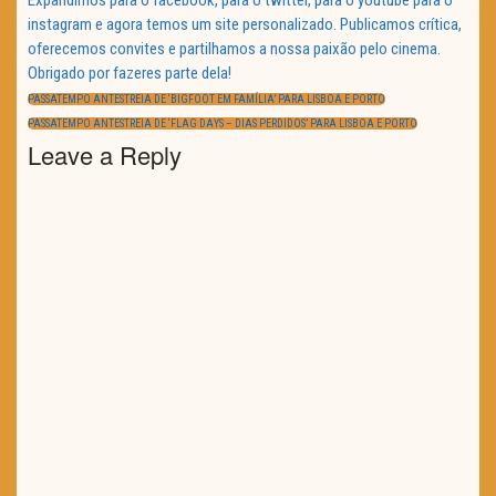
Expandimos para o facebook, para o twitter, para o youtube para o
instagram e agora temos um site personalizado. Publicamos crítica,
oferecemos convites e partilhamos a nossa paixão pelo cinema.
Obrigado por fazeres parte dela!
Navegação
de
PREVIOUS
PASSATEMPO ANTESTREIA DE ‘BIGFOOT EM FAMÍLIA’ PARA LISBOA E PORTO
artigos
POST:
NEXT
PASSATEMPO ANTESTREIA DE ‘FLAG DAYS – DIAS PERDIDOS’ PARA LISBOA E PORTO
POST:
Leave a Reply