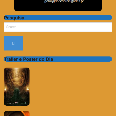
Pesquisa
Search
for:
Trailer e Poster do Dia