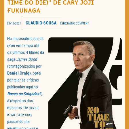
TIME DO DIE)” DE CARY JOJI
TRAILER DO DIA
FUKUNAGA
Política de Privacidade
CLAUDIO SOUSA
03/10/2021
ESTREIAS
NO COMMENT
Na impossibilidade de
rever em tempo útil
os últimos 4 filmes da
saga
James Bond
(protagonizados por
Daniel Craig
), optei
por reler as críticas
publicadas aqui no
Doces ou Salgadas?
,
a respeitos dos
mesmos. De
CASINO
a
,
ROYALE
SPECTRE
passando por
e
QUA
N
TUM OF SOLACE