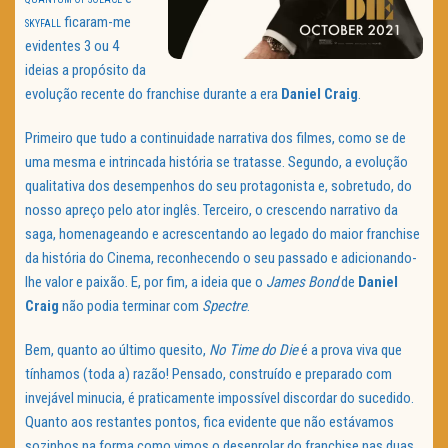
ficaram-me
SKYFALL
evidentes 3 ou 4
ideias a propósito da
evolução recente do franchise durante a era
Daniel Craig
.
Primeiro que tudo a continuidade narrativa dos filmes, como se de
uma mesma e intrincada história se tratasse. Segundo, a evolução
qualitativa dos desempenhos do seu protagonista e, sobretudo, do
nosso apreço pelo ator inglês. Terceiro, o crescendo narrativo da
saga, homenageando e acrescentando ao legado do maior franchise
da história do Cinema, reconhecendo o seu passado e adicionando-
lhe valor e paixão. E, por fim, a ideia que o
James Bond
de
Daniel
Craig
não podia terminar com
Spectre
.
Bem, quanto ao último quesito,
No Time do Die
é a prova viva que
tínhamos (toda a) razão! Pensado, construído e preparado com
invejável minucia, é praticamente impossível discordar do sucedido.
Quanto aos restantes pontos, fica evidente que não estávamos
sozinhos na forma como vimos o desenrolar do franchise nas duas