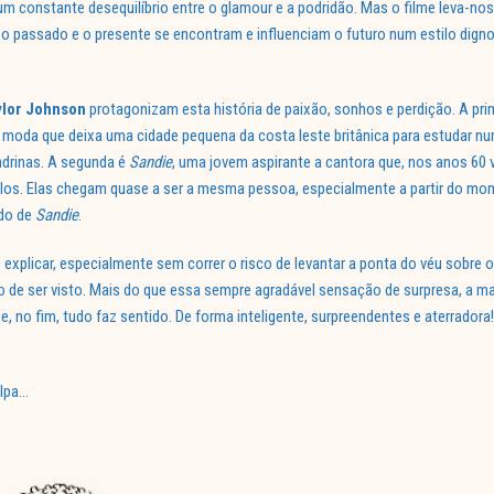
um constante desequilíbrio entre o glamour e a podridão. Mas o filme leva-no
 o passado e o presente se encontram e influenciam o futuro num estilo dign
lor Johnson
protagonizam esta história de paixão, sonhos e perdição. A pri
 moda que deixa uma cidade pequena da costa leste britânica para estudar n
drinas. A segunda é
Sandie
, uma jovem aspirante a cantora que, nos anos 60 
os. Elas chegam quase a ser a mesma pessoa, especialmente a partir do m
ado de
Sandie
.
e explicar, especialmente sem correr o risco de levantar a ponta do véu sobre 
o de ser visto. Mais do que essa sempre agradável sensação de surpresa, a ma
 no fim, tudo faz sentido. De forma inteligente, surpreendentes e aterradora!
lpa…