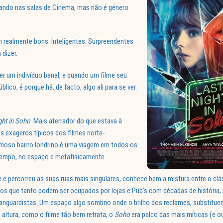
ficando nas salas de Cinema, mas não é género
m realmente bons. Inteligentes. Surpreendentes.
 dizer.
er um indivíduo banal, e quando um filme seu
lico, é porque há, de facto, algo ali para se ver.
ght in Soho
. Mais aterrador do que estava à
 exageros típicos dos filmes norte-
amoso bairro londrino é uma viagem em todos os
 tempo, no espaço e metafisicamente.
ve e percorreu as suas ruas mais singulares, conhece bem a mistura entre o clá
os que tanto podem ser ocupados por lojas e Pub’s com décadas de história,
nguardistas. Um espaço algo sombrio onde o brilho dos reclames, substitue
 altura, como o filme tão bem retrata, o
Soho
era palco das mais míticas (e o