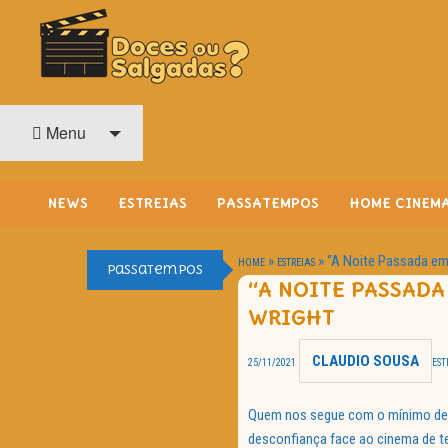
O Cinema? Uma Paixão!!
DOCES OU SALGADAS?
Menu
NEWS
ESTREIAS
PASSATEMPOS
HOME CINEM
»
»
“A Noite Passada em 
HOME
ESTREIAS
Passatempos
“A NOITE PASSADA
WRIGHT
CLAUDIO SOUSA
25/11/2021
EST
Quem nos segue com o mínimo de r
desconfiança face ao cinema de t