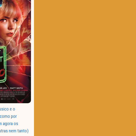
ssico e o
 como por
m agora os
utras nem tanto)