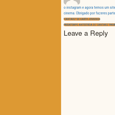
o instagram e agora temos um site
Navegação
cinema. Obrigado por fazeres parte
de
PREVIOUS
artigos
“CANTAR 2” DE GARTH JENNINGS
POST:
NEXT
PASSATEMPO ANTESTREIA DE ‘CANTAR 2’ PARA
POST:
Leave a Reply