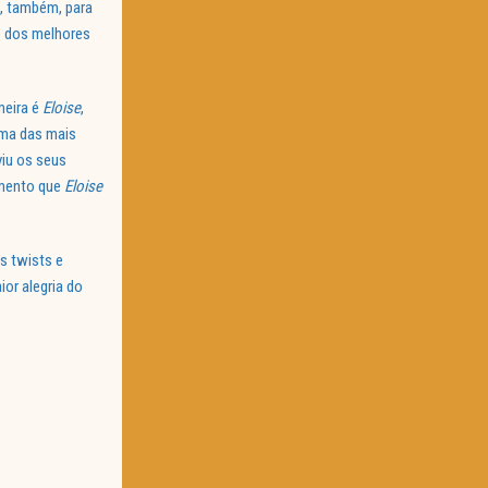
s, também, para
o dos melhores
meira é
Eloise
,
uma das mais
viu os seus
omento que
Eloise
os twists e
ior alegria do