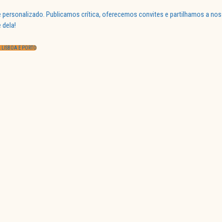
 personalizado. Publicamos crítica, oferecemos convites e partilhamos a nos
 dela!
 LISBOA E PORTO