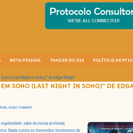
A
NOTA PESSOAL
TRAILER DO DIA
Política de Pri
Soho (Last Night in Soho)” de Edgar Wright
 EM SOHO (LAST NIGHT IN SOHO)” DE EDG
,
REIAS
GR S
NO COMMENT
egularidade, sabe da nossa profunda
error. Nada contra os tremendos fenómenos de