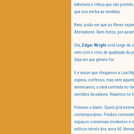
bilheteira e crítica que vão ponti
que nos encha as medidas.
Bem, a não ser que os filmes seja
Aterradores. Bem feitos, por assim
Ora,
Edgar Wright
está longe de s
vem com o crivo de qualidade do púb
Seja em que género for.
E é assim que chegamos a
Last Ni
espera, confesso, mas sem aqueles
americanos, a obra centrada no f
sentidos da palavra. Viajamos no
Primeiro o bairro. Quem já lá este
contemporâneo. Prédios centenári
espaços comerciais modernos e va
míticos néon’s dos anos 60. Nessa