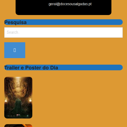
Pesquisa
Search
for:
Trailer e Poster do Dia