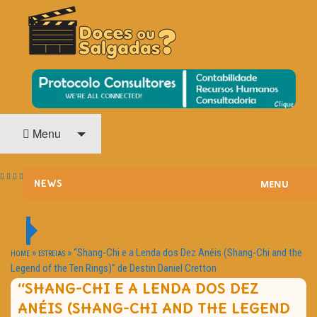
O Cinema? Uma Paixão!!
DOCES OU SALGADAS?
Menu
MENU
NEWS
ESTREIAS
PASSATEMPOS
»
»
“Shang-Chi e a Lenda dos Dez Anéis (Shang-Chi and the
HOME
ESTREIAS
Legend of the Ten Rings)” de Destin Daniel Cretton
HOME CINEMA
“SHANG-CHI E A LENDA DOS DEZ
ANÉIS (SHANG-CHI AND THE LEGEND
NOTA PESSOAL