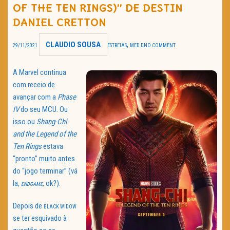
OF THE TEN RINGS)” DE DESTIN
TRAILER DO DIA
DANIEL CRETTON
Política de Privacidade
CLAUDIO SOUSA
,
29/11/2021
ESTREIAS
MED D
NO COMMENT
A Marvel continua
com receio de
avançar com a
Phase
IV
do seu MCU. Ou
isso ou
Shang-Chi
and the Legend of the
Ten Rings
estava
“pronto” muito antes
do “jogo terminar” (vá
la,
, ok?).
ENDGAME
Depois de
BLACK WIDOW
se ter esquivado à