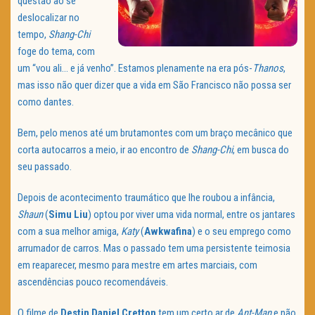
questão ao se
deslocalizar no
tempo,
Shang-Chi
foge do tema, com
um “vou ali… e já venho”. Estamos plenamente na era pós-
Thanos
,
mas isso não quer dizer que a vida em São Francisco não possa ser
como dantes.
Bem, pelo menos até um brutamontes com um braço mecânico que
corta autocarros a meio, ir ao encontro de
Shang-Chi
, em busca do
seu passado.
Depois de acontecimento traumático que lhe roubou a infância,
Shaun
(
Simu Liu
) optou por viver uma vida normal, entre os jantares
com a sua melhor amiga,
Katy
(
Awkwafina
) e o seu emprego como
arrumador de carros. Mas o passado tem uma persistente teimosia
em reaparecer, mesmo para mestre em artes marciais, com
ascendências pouco recomendáveis.
O filme de
Destin Daniel Cretton
tem um certo ar de
Ant-Man
e não