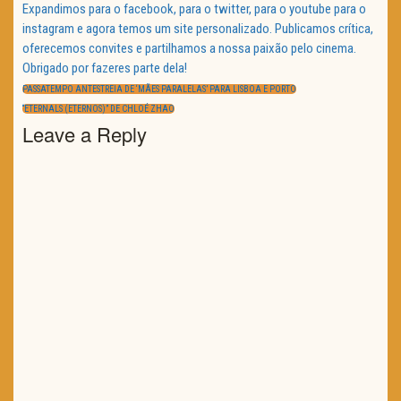
Expandimos para o facebook, para o twitter, para o youtube para o
instagram e agora temos um site personalizado. Publicamos crítica,
oferecemos convites e partilhamos a nossa paixão pelo cinema.
Obrigado por fazeres parte dela!
Navegação
de
PREVIOUS
PASSATEMPO ANTESTREIA DE ‘MÃES PARALELAS’ PARA LISBOA E PORTO
artigos
POST:
NEXT
“ETERNALS (ETERNOS)” DE CHLOÉ ZHAO
POST:
Leave a Reply