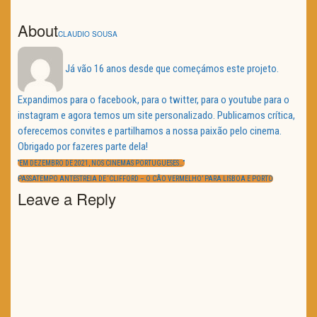
About
CLAUDIO SOUSA
Já vão 16 anos desde que começámos este projeto.
Expandimos para o facebook, para o twitter, para o youtube para o
instagram e agora temos um site personalizado. Publicamos crítica,
oferecemos convites e partilhamos a nossa paixão pelo cinema.
Obrigado por fazeres parte dela!
Navegação
de
PREVIOUS
“EM DEZEMBRO DE 2021, NOS CINEMAS PORTUGUESES…”
artigos
POST:
NEXT
PASSATEMPO ANTESTREIA DE ‘CLIFFORD – O CÃO VERMELHO’ PARA LISBOA E PORTO
POST:
Leave a Reply