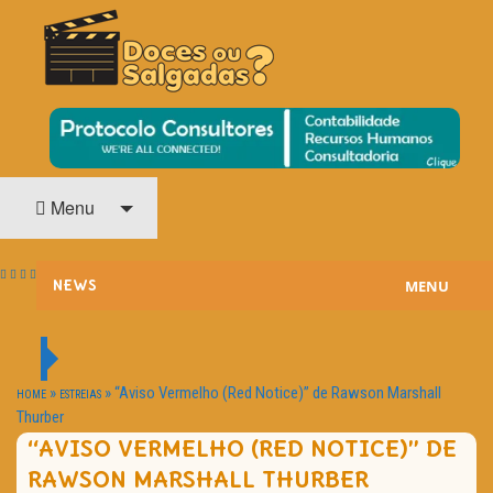
O Cinema? Uma Paixão!!
DOCES OU SALGADAS?
Menu
MENU
NEWS
ESTREIAS
PASSATEMPOS
»
»
“Aviso Vermelho (Red Notice)” de Rawson Marshall
HOME
ESTREIAS
Thurber
HOME CINEMA
“AVISO VERMELHO (RED NOTICE)” DE
RAWSON MARSHALL THURBER
NOTA PESSOAL