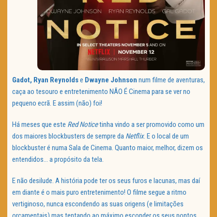
Gadot, Ryan Reynolds
e
Dwayne Johnson
num filme de aventuras,
caça ao tesouro e entretenimento NÃO É Cinema para se ver no
pequeno ecrã. E assim (não) foi!
Há meses que este
Red Notice
tinha vindo a ser promovido como um
dos maiores blockbusters de sempre da
Netflix
. E o local de um
blockbuster é numa Sala de Cinema. Quanto maior, melhor, dizem os
entendidos… a propósito da tela.
E não desilude. A história pode ter os seus furos e lacunas, mas daí
em diante é o mais puro entretenimento! O filme segue a ritmo
vertiginoso, nunca escondendo as suas origens (e limitações
orçamentais) mas tentando ao máximo esconder os seus pontos