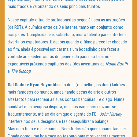
mais fracos e valorizando os seus principais trunfos.
Nesse capítulo o trio de protagonistas segue à risca as instruções
(de RDT). A química entre os 3 é latente, tanto em conjunto como
aos pares. Cumplicidade e, sobretudo, muito talento para entreter e
divertir os espetadores. E depois quando o filme parece ter chegado
ao fim, ainda é possível esticar mais um bocadinho para fazer a
vontade aos sedentos fãs do género. Já para não falar nos
expectáveis próximos capítulos das (des)aventuras de
Nolan Booth
e
The Bishop
!
Gal Gadot
e
Ryan Reynolds
são dois (ou melhor, os dois) ladrões
mais famosos do mundo, amealhando peças de arte e outros
artefactos para rechear as suas contas bancárias… e o ego. Numa
saudável mas perigosa disputa, os seus caminhos cruzam-se
frequentemente, até ao dia em que o agente do FBI,
John Hartley
,
interfere nos seus desígnios e faz desequilibrar a balança.
Mas nem tudo é o que parece. Nem todos são quem aparentam ser.
E nada como uma boa caça ao tesouro para motivar estas mentes