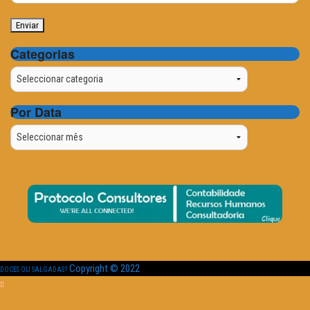
Categorias
Categorias
Por Data
Por
Data
Copyright © 2022
DOCES OU SALGADAS?