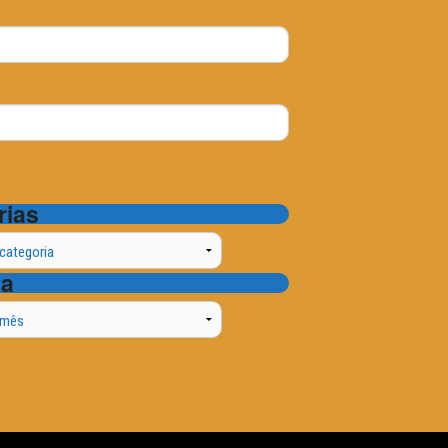
rias
ta