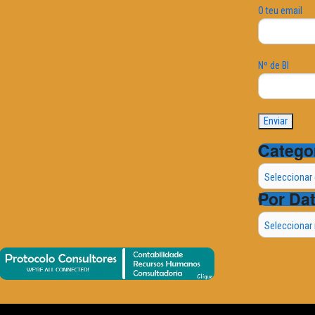
O teu email
Nº de BI
Catego
Categorias
Por Da
Por
Data