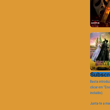
Subscre
Basta introduz
clicar em "Env
incluído).
Junta-te a ma