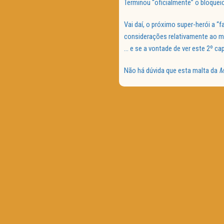
Terminou “oficialmente” o bloqueio
Vai daí, o próximo super-herói a “
considerações relativamente ao 
… e se a vontade de ver este 2º c
Não há dúvida que esta malta da
M