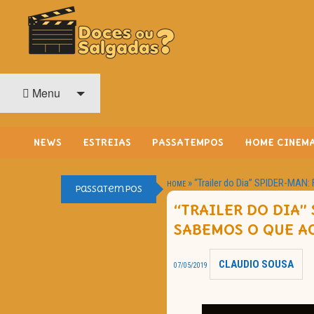
O Cinema? Uma Paixão!!
DOCES OU SALGADAS?
Menu
NEWS
ESTREIAS
PASSATEMPOS
HOME CINEM
»
“Trailer do Dia” SPIDER-MA
HOME
Passatempos
“TRAILER DO DIA”
SABEMOS O QUE A
CLAUDIO SOUSA
07/05/2019