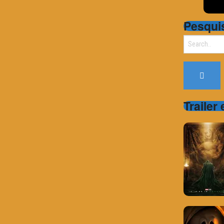
Pesqui
Search
for:
Trailer