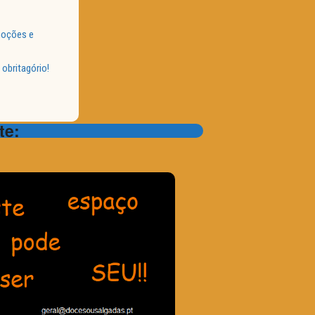
emoções e
obritagório!
te: