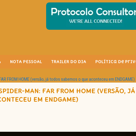
A
NOTA PESSOAL
TRAILER DO DIA
Política de Pri
N: FAR FROM HOME (versão, já todos sabemos o que aconteceu em ENDGAME)
 SPIDER-MAN: FAR FROM HOME (VERSÃO, J
CONTECEU EM ENDGAME)