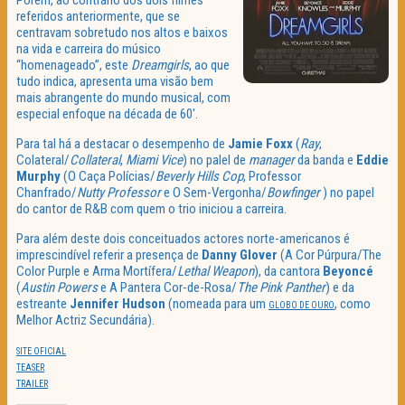
Porém, ao contrário dos dois filmes
referidos anteriormente, que se
centravam sobretudo nos altos e baixos
na vida e carreira do músico
“homenageado”, este
Dreamgirls
, ao que
tudo indica, apresenta uma visão bem
mais abrangente do mundo musical, com
especial enfoque na década de 60′.
Para tal há a destacar o desempenho de
Jamie
Foxx
(
Ray
,
Colateral/
Collateral
,
Miami Vice
) no palel de
manager
da banda e
Eddie
Murphy
(O Caça Polícias/
Beverly Hills Cop
, Professor
Chanfrado/
Nutty
Professor
e O Sem-Vergonha/
Bowfinger
) no papel
do cantor de R&B com quem o trio iniciou a carreira.
Para além deste dois conceituados actores norte-americanos é
imprescindível referir a presença de
Danny
Glover
(A Cor Púrpura/The
Color Purple e Arma Mortífera/
Lethal Weapon
), da cantora
Beyoncé
(
Austin Powers
e A Pantera Cor-de-Rosa/
The Pink Panther
) e da
estreante
Jennifer
Hudson
(nomeada para um
, como
GLOBO DE OURO
Melhor Actriz Secundária).
SITE OFICIAL
TEASER
TRAILER