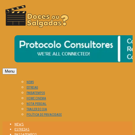
O Cinema? Uma Paixão!!
DOCES OU SALGADAS?
Menu
NEWS
ESTREIAS
PASSATEMPOS
HOME CINEMA
NOTA PESSOAL
TRAILER DO DIA
POLÍTICA DE PRIVACIDADE
NEWS
ESTREIAS
PASSATEMPOS