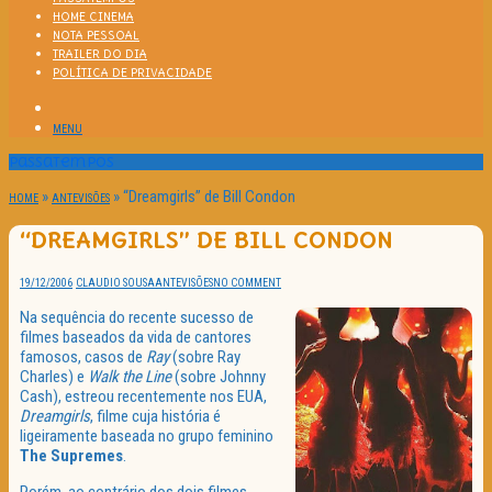
HOME CINEMA
NOTA PESSOAL
TRAILER DO DIA
POLÍTICA DE PRIVACIDADE
MENU
Passatempos
»
»
“Dreamgirls” de Bill Condon
HOME
ANTEVISÕES
“DREAMGIRLS” DE BILL CONDON
19/12/2006
CLAUDIO SOUSA
ANTEVISÕES
NO COMMENT
Na sequência do recente sucesso de
filmes baseados da vida de cantores
famosos, casos de
Ray
(sobre Ray
Charles) e
Walk the Line
(sobre Johnny
Cash), estreou recentemente nos EUA,
Dreamgirls
, filme cuja história é
ligeiramente baseada no grupo feminino
The
Supremes
.