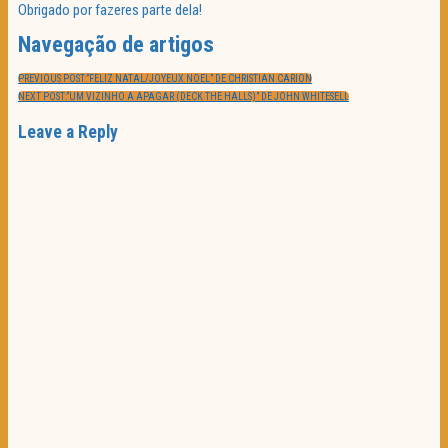
Obrigado por fazeres parte dela!
Navegação de artigos
PREVIOUS POST:
“FELIZ NATAL/JOYEUX NOEL” DE CHRISTIAN CARION
NEXT POST:
“UM VIZINHO A APAGAR (DECK THE HALLS)” DE JOHN WHITESELL
Leave a Reply