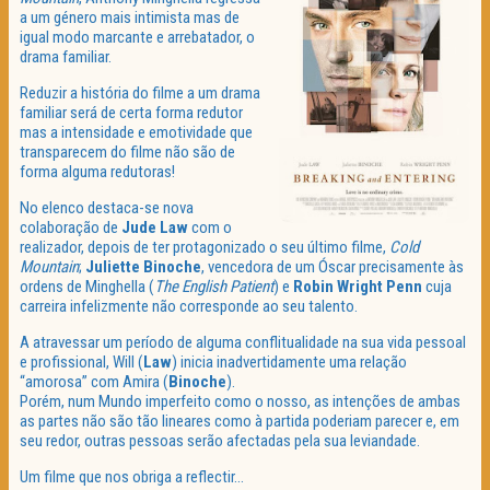
a um género mais intimista mas de
igual modo marcante e arrebatador, o
drama familiar.
Reduzir a história do filme a um drama
familiar será de certa forma redutor
mas a intensidade e emotividade que
transparecem do filme não são de
forma alguma redutoras!
No elenco destaca-se nova
colaboração de
Jude Law
com o
realizador, depois de ter protagonizado o seu último filme,
Cold
Mountain
;
Juliette Binoche
, vencedora de um Óscar precisamente às
ordens de Minghella (
The English Patient
) e
Robin
Wright
Penn
cuja
carreira infelizmente não corresponde ao seu talento.
A atravessar um período de alguma conflitualidade na sua vida pessoal
e profissional, Will (
Law
) inicia inadvertidamente uma relação
“amorosa” com Amira (
Binoche
).
Porém, num Mundo imperfeito como o nosso, as intenções de ambas
as partes não são tão lineares como à partida poderiam parecer e, em
seu redor, outras pessoas serão afectadas pela sua leviandade.
Um filme que nos obriga a reflectir…