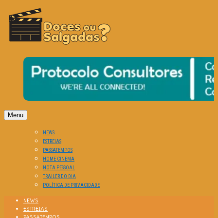
O Cinema? Uma Paixão!!
DOCES OU SALGADAS?
Menu
NEWS
ESTREIAS
PASSATEMPOS
HOME CINEMA
NOTA PESSOAL
TRAILER DO DIA
POLÍTICA DE PRIVACIDADE
NEWS
ESTREIAS
PASSATEMPOS