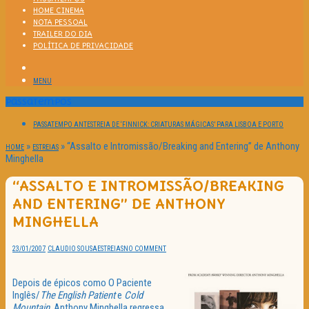
HOME CINEMA
NOTA PESSOAL
TRAILER DO DIA
POLÍTICA DE PRIVACIDADE
MENU
Passatempos
PASSATEMPO ANTESTREIA DE ‘FINNICK: CRIATURAS MÁGICAS’ PARA LISBOA E PORTO
»
»
“Assalto e Intromissão/Breaking and Entering” de Anthony
HOME
ESTREIAS
Minghella
“ASSALTO E INTROMISSÃO/BREAKING
AND ENTERING” DE ANTHONY
MINGHELLA
23/01/2007
CLAUDIO SOUSA
ESTREIAS
NO COMMENT
Depois de épicos como O Paciente
Inglês/
The English Patient
e
Cold
Mountain
, Anthony Minghella regressa