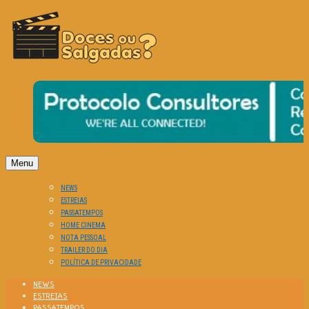
O Cinema? Uma Paixão!!
DOCES OU SALGADAS?
Menu
NEWS
ESTREIAS
PASSATEMPOS
HOME CINEMA
NOTA PESSOAL
TRAILER DO DIA
POLÍTICA DE PRIVACIDADE
NEWS
ESTREIAS
PASSATEMPOS