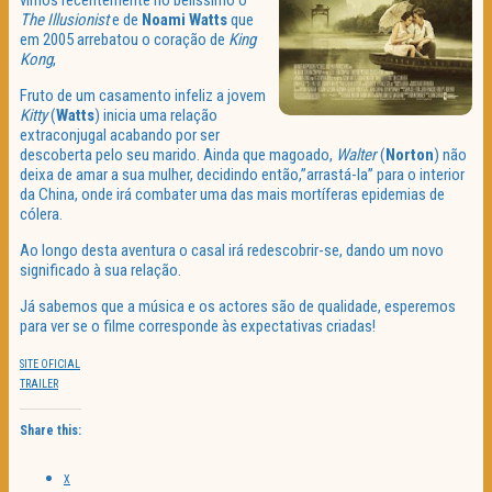
vimos recentemente no belíssimo o
The
Illusionist
e de
Noami
Watts
que
em 2005 arrebatou o coração de
King
Kong
,
Fruto de um casamento infeliz a jovem
Kitty
(
Watts
) inicia uma relação
extraconjugal acabando por ser
descoberta pelo seu marido. Ainda que magoado,
Walter
(
Norton
) não
deixa de amar a sua mulher, decidindo então,”arrastá-la” para o interior
da China, onde irá combater uma das mais mortíferas epidemias de
cólera.
Ao longo desta aventura o casal irá redescobrir-se, dando um novo
significado à sua relação.
Já sabemos que a música e os actores são de qualidade, esperemos
para ver se o filme corresponde às expectativas criadas!
SITE OFICIAL
TRAILER
Share this:
X