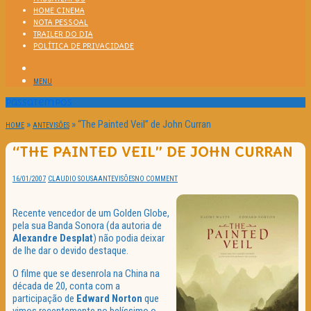
HOME CINEMA
NOTA PESSOAL
TRAILER DO DIA
POLÍTICA DE PRIVACIDADE
MENU
Passatempos
»
»
“The Painted Veil” de John Curran
HOME
ANTEVISÕES
“THE PAINTED VEIL” DE JOHN CURRAN
16/01/2007
CLAUDIO SOUSA
ANTEVISÕES
NO COMMENT
Recente vencedor de um Golden Globe,
pela sua Banda Sonora (da autoria de
Alexandre
Desplat
) não podia deixar
de lhe dar o devido destaque.
O filme que se desenrola na China na
década de 20, conta com a
participação de
Edward
Norton
que