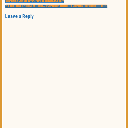
PREVIOUS POST:
“PLEASANTVILLE” DE GARY ROSS
NEXT POST:
“FUNCIONÁRIO DO MÊS/EMPLOYEE OF THE MONTH” DE GREG COOLIDGE
Leave a Reply