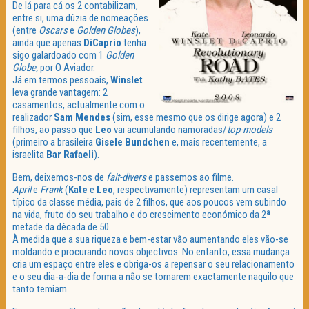
De lá para cá os 2 contabilizam,
entre si, uma dúzia de nomeações
(entre
Oscars
e
Golden
Globes
),
ainda que apenas
DiCaprio
tenha
sigo galardoado com 1
Golden
Globe,
por O Aviador.
Já em termos pessoais,
Winslet
leva grande vantagem: 2
casamentos, actualmente com o
realizador
Sam
Mendes
(sim, esse mesmo que os dirige agora) e 2
filhos, ao passo que
Leo
vai acumulando namoradas/
top-models
(primeiro a brasileira
Gisele
Bundchen
e, mais recentemente, a
israelita
Bar Rafaeli
).
Bem, deixemos-nos de
fait-divers
e passemos ao filme.
April
e
Frank
(
Kate
e
Leo
, respectivamente) representam um casal
típico da classe média, pais de 2 filhos, que aos poucos vem subindo
na vida, fruto do seu trabalho e do crescimento económico da 2ª
metade da década de 50.
À medida que a sua riqueza e bem-estar vão aumentando eles vão-se
moldando e procurando novos objectivos. No entanto, essa mudança
cria um espaço entre eles e obriga-os a repensar o seu relacionamento
e o seu dia-a-dia de forma a não se tornarem exactamente naquilo que
tanto temiam.