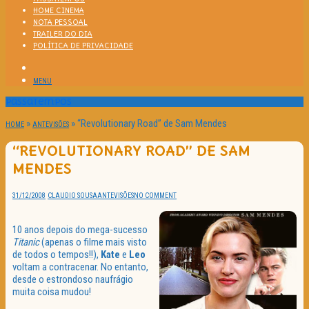
HOME CINEMA
NOTA PESSOAL
TRAILER DO DIA
POLÍTICA DE PRIVACIDADE
MENU
Passatempos
»
»
“Revolutionary Road” de Sam Mendes
HOME
ANTEVISÕES
“REVOLUTIONARY ROAD” DE SAM
MENDES
31/12/2008
CLAUDIO SOUSA
ANTEVISÕES
NO COMMENT
10 anos depois do mega-sucesso
Titanic
(apenas o filme mais visto
de todos o tempos!!),
Kate
e
Leo
voltam a contracenar. No entanto,
desde o estrondoso naufrágio
muita coisa mudou!