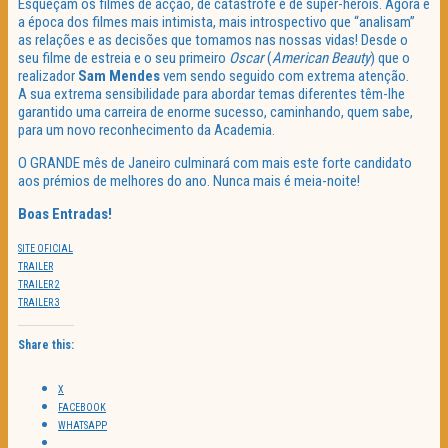
Esqueçam os filmes de acção, de catástrofe e de super-heróis. Agora é
a época dos filmes mais intimista, mais introspectivo que “analisam”
as relações e as decisões que tomamos nas nossas vidas! Desde o
seu filme de estreia e o seu primeiro
Oscar
(
American Beauty
) que o
realizador
Sam Mendes
vem sendo seguido com extrema atenção.
A sua extrema sensibilidade para abordar temas diferentes têm-lhe
garantido uma carreira de enorme sucesso, caminhando, quem sabe,
para um novo reconhecimento da Academia.
O GRANDE mês de Janeiro culminará com mais este forte candidato
aos prémios de melhores do ano. Nunca mais é meia-noite!
Boas Entradas!
SITE OFICIAL
TRAILER
TRAILER 2
TRAILER 3
Share this:
X
FACEBOOK
WHATSAPP