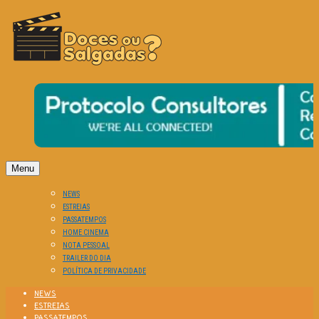
O Cinema? Uma Paixão!!
DOCES OU SALGADAS?
Menu
NEWS
ESTREIAS
PASSATEMPOS
HOME CINEMA
NOTA PESSOAL
TRAILER DO DIA
POLÍTICA DE PRIVACIDADE
NEWS
ESTREIAS
PASSATEMPOS