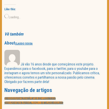
Like this:
Loading…
Vê também
About
CLAUDIO SOUSA
Já vão 16 anos desde que começámos este projeto.
Expandimos para o facebook, para o twitter, para o youtube para o
instagram e agora temos um site personalizado. Publicamos crítica,
oferecemos convites e partilhamos a nossa paixão pelo cinema.
Obrigado por fazeres parte dela!
Navegação de artigos
PREVIOUS POST:
“AUSTRÁLIA” DE BAZ LUHRMANN
NEXT POST:
NOTA PESSOAL (17ª) – 10 MELHORES DE 2008