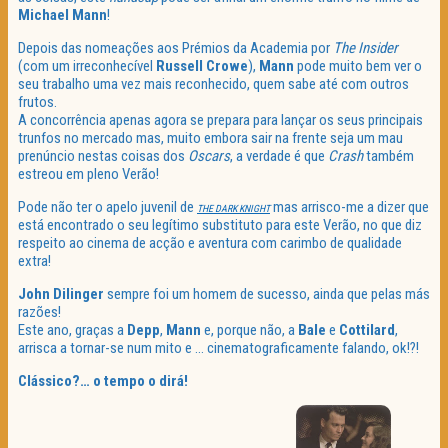
Michael Mann
!
Depois das nomeações aos Prémios da Academia por
The Insider
(com um irreconhecível
Russell Crowe
),
Mann
pode muito bem ver o
seu trabalho uma vez mais reconhecido, quem sabe até com outros
frutos.
A concorrência apenas agora se prepara para lançar os seus principais
trunfos no mercado mas, muito embora sair na frente seja um mau
prenúncio nestas coisas dos
Oscars
, a verdade é que
Crash
também
estreou em pleno Verão!
Pode não ter o apelo juvenil de
mas arrisco-me a dizer que
THE DARK KNIGHT
está encontrado o seu legítimo substituto para este Verão, no que diz
respeito ao cinema de acção e aventura com carimbo de qualidade
extra!
John Dilinger
sempre foi um homem de sucesso, ainda que pelas más
razões!
Este ano, graças a
Depp
,
Mann
e, porque não, a
Bale
e
Cottilard
,
arrisca a tornar-se num mito e … cinematograficamente falando, ok!?!
Clássico?… o tempo o dirá!