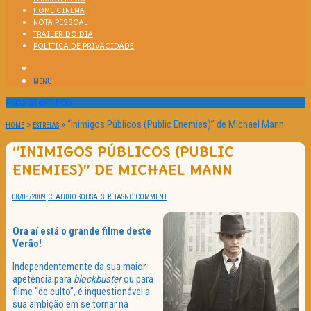
HOME CINEMA
NOTA PESSOAL
TRAILER DO DIA
POLÍTICA DE PRIVACIDADE
MENU
Passatempos
»
»
“Inimigos Públicos (Public Enemies)” de Michael Mann
HOME
ESTREIAS
“INIMIGOS PÚBLICOS (PUBLIC
ENEMIES)” DE MICHAEL MANN
08/08/2009
CLAUDIO SOUSA
ESTREIAS
NO COMMENT
Ora aí está o grande filme deste
Verão!
Independentemente da sua maior
apetência para
blockbuster
ou para
filme “de culto”, é inquestionável a
sua ambição em se tornar na