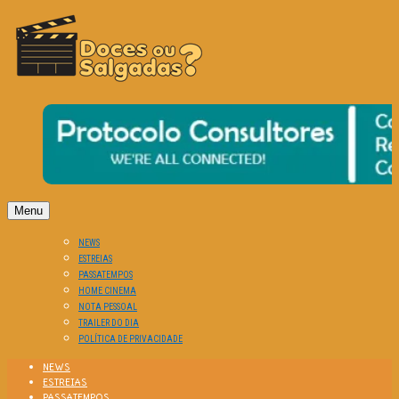
O Cinema? Uma Paixão!!
DOCES OU SALGADAS?
Menu
NEWS
ESTREIAS
PASSATEMPOS
HOME CINEMA
NOTA PESSOAL
TRAILER DO DIA
POLÍTICA DE PRIVACIDADE
NEWS
ESTREIAS
PASSATEMPOS