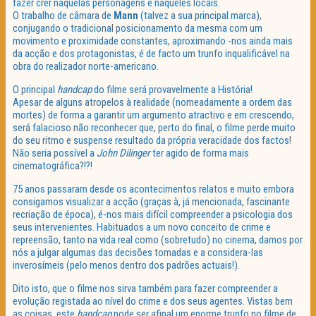
fazer crer naquelas personagens e naqueles locais.
O trabalho de câmara de
Mann
(talvez a sua principal marca),
conjugando o tradicional posicionamento da mesma com um
movimento e proximidade constantes, aproximando -nos ainda mais
da acção e dos protagonistas, é de facto um trunfo inqualificável na
obra do realizador norte-americano.
O principal
handcap
do filme será provavelmente a História!
Apesar de alguns atropelos à realidade (nomeadamente a ordem das
mortes) de forma a garantir um argumento atractivo e em crescendo,
será falacioso não reconhecer que, perto do final, o filme perde muito
do seu ritmo e suspense resultado da própria veracidade dos factos!
Não seria possível a
John Dilinger
ter agido de forma mais
cinematográfica?!?!
75 anos passaram desde os acontecimentos relatos e muito embora
consigamos visualizar a acção (graças à, já mencionada, fascinante
recriação de época), é-nos mais difícil compreender a psicologia dos
seus intervenientes. Habituados a um novo conceito de crime e
repreensão, tanto na vida real como (sobretudo) no cinema, damos por
nós a julgar algumas das decisões tomadas e a considera-las
inverosímeis (pelo menos dentro dos padrões actuais!).
Dito isto, que o filme nos sirva também para fazer compreender a
evolução registada ao nível do crime e dos seus agentes. Vistas bem
as coisas, este
handcap
pode ser afinal um enorme trunfo no filme de