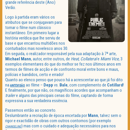
grande referência deste (Ano)
Verão.
Logo à partida eram vários os
atributos que se conjugavam para
tornar o filme num clássico
instantâneo. Em primeiro lugar a
história verídica que lhe serviu de
base e que encantou multidões nos
conturbados mas novelesco anos 30.
Em seguida, o realizador responsável pela sua adaptação à 7ª arte,
Michael Mann
, autor, entre outros, de
Heat
,
Collateral
e
Miami Vice
, 3
exemplos elementares do que do melhor se fez nos últimos anos em
termos de filmes de acção e de confronto moral entre bons e maus,
polícias e bandidos, certo e errado!
Quanto ao elenco penso que pouco há a acrescentar ao que já foi dito
na
ao filme –
Depp
vs.
Bale
, com complemento de
Cotillard
!
ANTEVISÃO
E finalmente, por que não, os magníficos acordes que acompanham o
trailer
e alguns das principais cenas do filme, captando de forma
expressiva a sua verdadeira essência.
Passemos então ao concreto.
Deslumbrante a recriação de época encetada por
Mann
, talvez sem o
rigor e exactidão de obras com outros contornos (por exemplo
) mas com o cuidado e adequação necessários para nos
CHANGELING