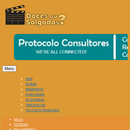
O Cinema? Uma Paixão!!
DOCES OU SALGADAS?
Menu
NEWS
ESTREIAS
PASSATEMPOS
HOME CINEMA
NOTA PESSOAL
TRAILER DO DIA
POLÍTICA DE PRIVACIDADE
NEWS
ESTREIAS
PASSATEMPOS