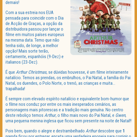
demais!
Com a sua estreia nos EUA
pensada para coincidir com o Dia
de Acção de Graças, a opção da
distribuidora passou por lançar o
filme em muitos países europeus
na mesma data. Temo que não
tenha sido, de longe, a melhor
opção! Mais sorte terão,
certamente, espanhóis (9-Dez) e
italianos (23-Dez).
É que
Arthur
Christmas
, se dúvidas houvesse, é um filme inteiramente
natalício. Temos as prendas, os embrulhos, o Pai Natal, a família do Pai
Natal, os duendes, o Polo Norte, o trenó, as crianças e muita…
trapalhada!
É sempre com elevado espírito natalício e equivalente bom-humor que
o filme nos conduz por entre os mais inesperados cenários, as
personagens mais pitorescas e a tradição mais genuína. No centro
deste reboliço temos
Arthur
, o filho mais novo do Pai Natal, e
Gwen
,
uma pequena menina inglesa que ficou sem presente na noite de Natal!!
Pois bem, quando o alegre e destrambelhado
Arthur
descobre que
1
prenda ficou por entregar, enceta uma verdadeira epopeia para corrigir o