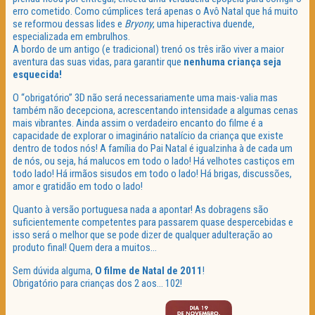
erro cometido. Como cúmplices terá apenas o Avô Natal que há muito
se reformou dessas lides e
Bryony
, uma hiperactiva duende,
especializada em embrulhos.
A bordo de um antigo (e tradicional) trenó os três irão viver a maior
aventura das suas vidas, para garantir que
nenhuma criança seja
esquecida!
O “obrigatório” 3D não será necessariamente uma mais-valia mas
também não decepciona, acrescentando intensidade a algumas cenas
mais vibrantes. Ainda assim o verdadeiro encanto do filme é a
capacidade de explorar o imaginário natalício da criança que existe
dentro de todos nós! A família do Pai Natal é igualzinha à de cada um
de nós, ou seja, há malucos em todo o lado! Há velhotes castiços em
todo lado! Há irmãos sisudos em todo o lado! Há brigas, discussões,
amor e gratidão em todo o lado!
Quanto à versão portuguesa nada a apontar! As dobragens são
suficientemente competentes para passarem quase despercebidas e
isso será o melhor que se pode dizer de qualquer adulteração ao
produto final! Quem dera a muitos…
Sem dúvida alguma,
O filme de Natal de 2011
!
Obrigatório para crianças dos 2 aos… 102!