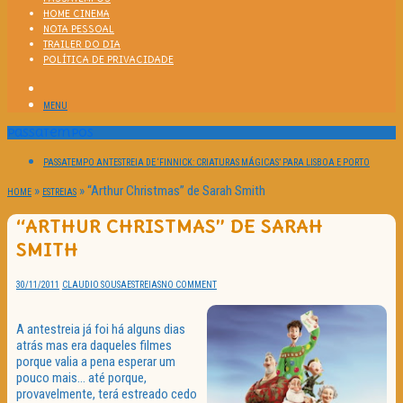
HOME CINEMA
NOTA PESSOAL
TRAILER DO DIA
POLÍTICA DE PRIVACIDADE
MENU
Passatempos
PASSATEMPO ANTESTREIA DE ‘FINNICK: CRIATURAS MÁGICAS’ PARA LISBOA E PORTO
»
»
“Arthur Christmas” de Sarah Smith
HOME
ESTREIAS
“ARTHUR CHRISTMAS” DE SARAH
SMITH
30/11/2011
CLAUDIO SOUSA
ESTREIAS
NO COMMENT
A antestreia já foi há alguns dias
atrás mas era daqueles filmes
porque valia a pena esperar um
pouco mais… até porque,
provavelmente, terá estreado cedo