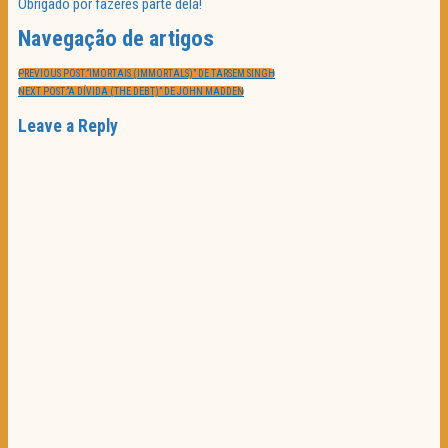
Obrigado por fazeres parte dela!
Navegação de artigos
PREVIOUS POST:
“IMORTAIS (IMMORTALS)” DE TARSEM SINGH
NEXT POST:
“A DÍVIDA (THE DEBT)” DE JOHN MADDEN
Leave a Reply