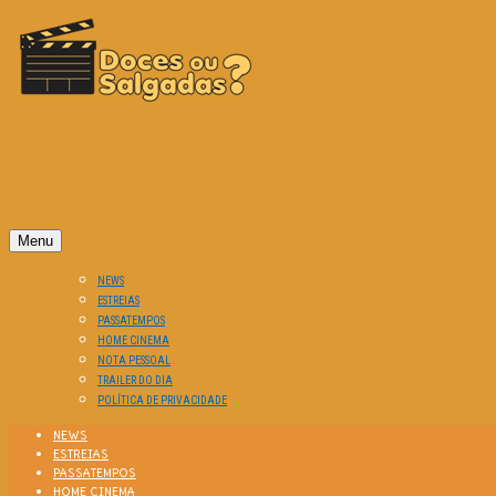
O Cinema? Uma Paixão!!
DOCES OU SALGADAS?
Menu
NEWS
ESTREIAS
PASSATEMPOS
HOME CINEMA
NOTA PESSOAL
TRAILER DO DIA
POLÍTICA DE PRIVACIDADE
NEWS
ESTREIAS
PASSATEMPOS
HOME CINEMA