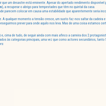
uir que um desastre está eminente. Apesar do apertado rendimento disponível 
in
), a recuperar o abrigo para tempestades que têm no quintal da casa.
dade parecem colocar em causa uma estabilidade que aparentemente seria inco
me. A qualquer momento a tensão cresce, um susto faz-nos saltar da cadeira 
onseguirmos prever para onde aquilo nos leva. Mas de uma coisa estamos cer
) e, cima de tudo, de seguir ainda com mais afinco a carreira dos 2 protagonist
ados às categorias principais, uma vez que como actores secundários, tanto
rs
.