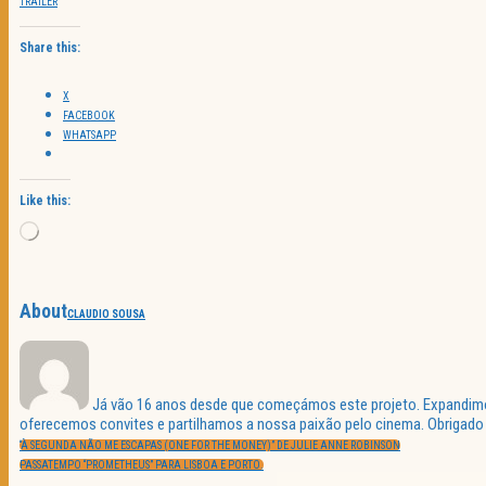
TRAILER
Share this:
X
FACEBOOK
WHATSAPP
Like this:
Loading…
About
CLAUDIO SOUSA
Já vão 16 anos desde que começámos este projeto. Expandimos 
oferecemos convites e partilhamos a nossa paixão pelo cinema. Obrigado p
Navegação
PREVIOUS
de
“À SEGUNDA NÃO ME ESCAPAS (ONE FOR THE MONEY)” DE JULIE ANNE ROBINSON
POST:
artigos
NEXT
PASSATEMPO “PROMETHEUS” PARA LISBOA E PORTO.
POST: