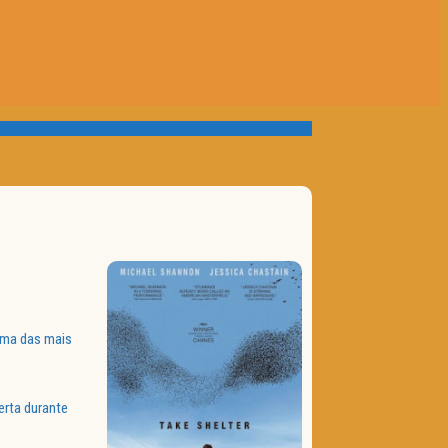
uma das mais
erta durante