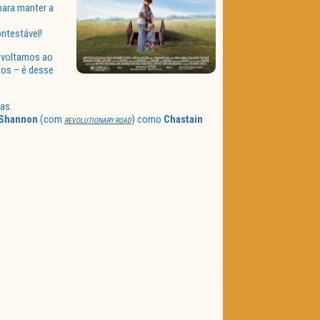
para manter a
ntestável!
e voltamos ao
tos – é desse
as.
Shannon
(com
) como
Chastain
REVOLUTIONARY ROAD