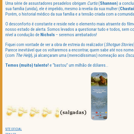
Uma série de assustadores pesadelos obrigam
Curtis
(
Shannon
) a concl
sua família (unida), ele é impelido, mesmo à revelia da sua mulher (
Chasta
Porém, o historial médico da sua família e a tensão criada com a comuni
O desconforto é constante e reside nele o elemento mais atraente do fil
nosso estado de alerta. Somos levados a questionar tudo e todos, sem c
nível a condução de
Nichols
– seremos arrebatados!
Fiquei com vontade de ver a obra de estreia do realizador (
Shotgun Stories
Parece inevitável que os voltaremos a encontrar, quem sabe até nos nome
(com
The Help
), já alcançaram uma (merecidíssimas) nomeação aos
Osca
Temos (muito) talento!
e “bastou” um milhão de dólares…
SITE OFICIAL