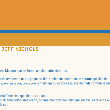
 JEFF NICHOLS
ain
! Mesmo que de forma amplamente distintas.
ao desempenho neste pequeno filme independente mas se enorme qualidade.
,
,
, e mais um ou outro!) e quase do nada tornou-se n
LP
THE TREE OF LIFE
CORIOLANUS
dos filmes independentes do ano.
o cinema norte-americano, o filme mantém-nos num impensável estado de al
e irá.