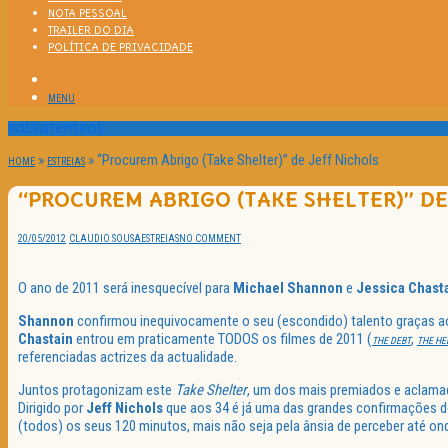
NOTA PESSOAL
TRAILER DO DIA
POLÍTICA DE PRIVACIDADE
MENU
Passatempos
»
»
“Procurem Abrigo (Take Shelter)” de Jeff Nichols
HOME
ESTREIAS
“PROCUREM ABRIGO (TAKE SHELTER)” DE
20/05/2012
CLAUDIO SOUSA
ESTREIAS
NO COMMENT
O ano de 2011 será inesquecível para
Michael Shannon
e
Jessica Chast
Shannon
confirmou inequivocamente o seu (escondido) talento graças 
Chastain
entrou em praticamente TODOS os filmes de 2011 (
,
THE DEBT
THE HE
referenciadas actrizes da actualidade.
Juntos protagonizam este
Take Shelter
, um dos mais premiados e aclama
Dirigido por
Jeff Nichols
que aos 34 é já uma das grandes confirmações d
(todos) os seus 120 minutos, mais não seja pela ânsia de perceber até ond