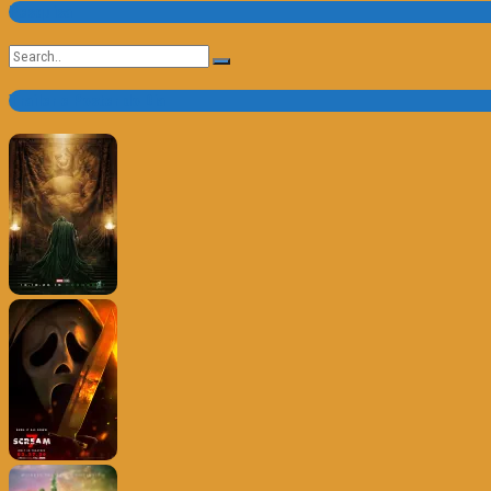
Pesquisa
Search
for:
Trailer e Poster do Dia